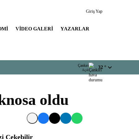
Giriş Yap
OMI
VIDEO GALERI
YAZARLAR
Çankırı
32 °
Açık
eknosa oldu
zi Çekebilir