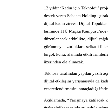
12 yıldır ‘Kadın için Teknoloji’ proj
destek veren Sabancı Holding iştirak
dijital kadın zirvesi Dijital Topukla
tarihinde İTÜ Maçka Kampüsü’nde #c
düzenlenecek etkinlikte, dijital çağda
görünmeyen zorlukları, şefkatli liderl
birçok konu, alanında etkili isimlerl
üzerinden ele alınacak.
Teknosa tarafından yapılan yazılı a
dijital etkileşim yarışmasıyla da kad
cesaretlendirmesini amaçladığı ifadel
Açıklamada, “Yarışmaya katılacak ka
#teknolojihepseninle etiketiyle teknol