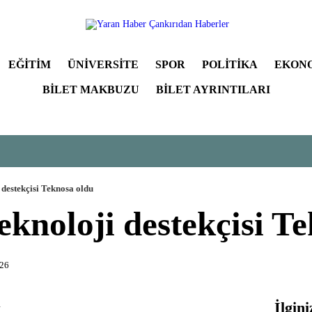
EĞITIM
ÜNIVERSITE
SPOR
POLITIKA
EKON
BILET MAKBUZU
BILET AYRINTILARI
 destekçisi Teknosa oldu
eknoloji destekçisi T
:26
İlgini