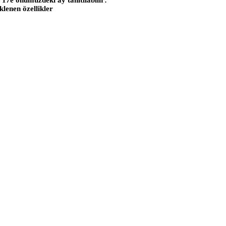
 17e önümüzdeki ay tanıtılabilir:
klenen özellikler