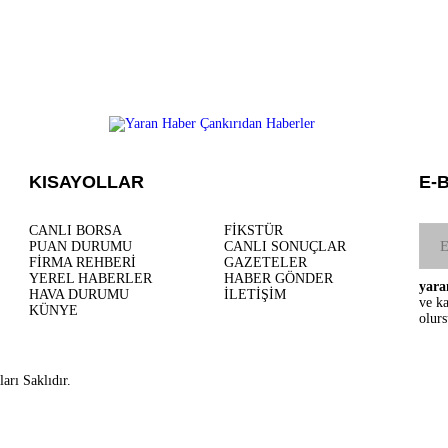
KISAYOLLAR
E-
CANLI BORSA
FİKSTÜR
PUAN DURUMU
CANLI SONUÇLAR
FİRMA REHBERİ
GAZETELER
YEREL HABERLER
HABER GÖNDER
yara
HAVA DURUMU
İLETİŞİM
ve ka
KÜNYE
olur
arı Saklıdır.