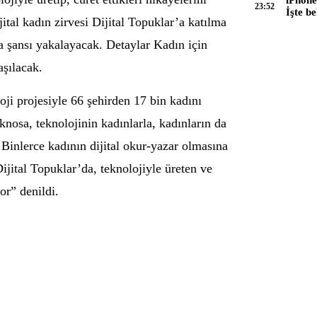
iPhone
23:52
İşte be
jital kadın zirvesi Dijital Topuklar’a katılma
 şansı yakalayacak. Detaylar Kadın için
aşılacak.
ji projesiyle 66 şehirden 17 bin kadını
knosa, teknolojinin kadınlarla, kadınların da
 Binlerce kadının dijital okur-yazar olmasına
jital Topuklar’da, teknolojiyle üreten ve
or” denildi.