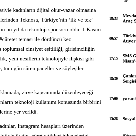
esiyle kadınların dijital okur-yazar olmasına
Meyda
18:33
lerinden Teknosa, Türkiye’nin ‘ilk ve tek’
Araç Ş
r’ın bu yıl da teknoloji sponsoru oldu. 1 Kasım
Türkiy
üretet teması ile dördüncü kez
00:57
Atıyor
 toplumsal cinsiyet eşitliliği, girişimciliğin
SMS G
ik, yeni nesillerin teknolojiyle ilişkisi gibi
17:15
Nisan’
e, tüm gün süren paneller ve söyleşiler
Çankı
18:30
Sergisi
çıklamada, zirve kapsamında düzenleyeceği
yaran
17:00
ınların teknoloji kullanımı konusunda birbirini
erine yer verildi.
Sosyal
15:28
dınlar, Instagram hesapları üzerinden
ojiyle üretip, cüret ettikleri hikayelerini