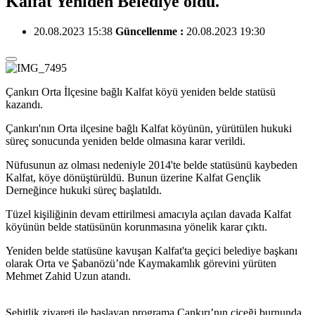
Kalfat Yeniden Belediye oldu.
20.08.2023 15:38
Güncellenme :
20.08.2023 19:30
Çankırı Orta İlçesine bağlı Kalfat köyü yeniden belde statüsü
kazandı.
Çankırı'nın Orta ilçesine bağlı Kalfat köyünün, yürütülen hukuki
süreç sonucunda yeniden belde olmasına karar verildi.
Nüfusunun az olması nedeniyle 2014'te belde statüsünü kaybeden
Kalfat, köye dönüştürüldü. Bunun üzerine Kalfat Gençlik
Derneğince hukuki süreç başlatıldı.
Tüzel kişiliğinin devam ettirilmesi amacıyla açılan davada Kalfat
köyünün belde statüsünün korunmasına yönelik karar çıktı.
Yeniden belde statüsüne kavuşan Kalfat'ta geçici belediye başkanı
olarak Orta ve Şabanözü’nde Kaymakamlık görevini yürüten
Mehmet Zahid Uzun atandı.
Şehitlik ziyareti ile başlayan programa Çankırı’nın çiçeği burnunda