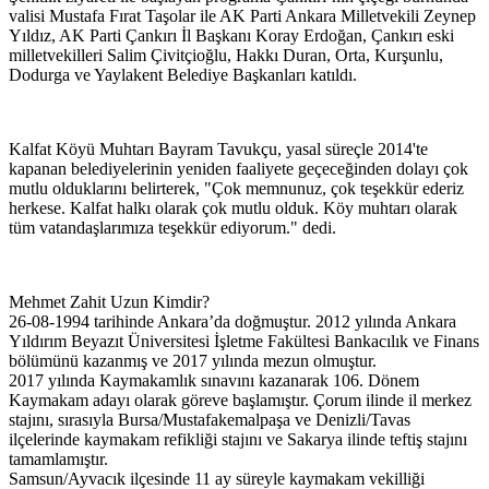
valisi Mustafa Fırat Taşolar ile AK Parti Ankara Milletvekili Zeynep
Yıldız, AK Parti Çankırı İl Başkanı Koray Erdoğan, Çankırı eski
milletvekilleri Salim Çivitçioğlu, Hakkı Duran, Orta, Kurşunlu,
Dodurga ve Yaylakent Belediye Başkanları katıldı.
Kalfat Köyü Muhtarı Bayram Tavukçu, yasal süreçle 2014'te
kapanan belediyelerinin yeniden faaliyete geçeceğinden dolayı çok
mutlu olduklarını belirterek, "Çok memnunuz, çok teşekkür ederiz
herkese. Kalfat halkı olarak çok mutlu olduk. Köy muhtarı olarak
tüm vatandaşlarımıza teşekkür ediyorum." dedi.
Mehmet Zahit Uzun Kimdir?
26-08-1994 tarihinde Ankara’da doğmuştur. 2012 yılında Ankara
Yıldırım Beyazıt Üniversitesi İşletme Fakültesi Bankacılık ve Finans
bölümünü kazanmış ve 2017 yılında mezun olmuştur.
2017 yılında Kaymakamlık sınavını kazanarak 106. Dönem
Kaymakam adayı olarak göreve başlamıştır. Çorum ilinde il merkez
stajını, sırasıyla Bursa/Mustafakemalpaşa ve Denizli/Tavas
ilçelerinde kaymakam refikliği stajını ve Sakarya ilinde teftiş stajını
tamamlamıştır.
Samsun/Ayvacık ilçesinde 11 ay süreyle kaymakam vekilliği