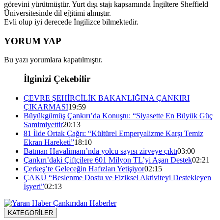
görevini yürütmüştür. Yurt dışı stajı kapsamında İngiltere Sheffield
Üniversitesinde dil eğitimi almıştır.
Evli olup iyi derecede İngilizce bilmektedir.
YORUM YAP
Bu yazı yorumlara kapatılmıştır.
İlginizi Çekebilir
ÇEVRE ŞEHİRCİLİK BAKANLIĞINA ÇANKIRI
ÇIKARMASI
19:59
Büyükgümüş Çankırı’da Konuştu: “Siyasette En Büyük Güç
Samimiyettir
20:13
81 İlde Ortak Çağrı: “Kültürel Emperyalizme Karşı Temiz
Ekran Hareketi”
18:10
Batman Havalimanı’nda yolcu sayısı zirveye çıktı
03:00
Çankırı’daki Çiftçilere 601 Milyon TL’yi Aşan Destek
02:21
Çerkeş’te Geleceğin Hafızları Yetişiyor
02:15
ÇAKÜ “Beslenme Dostu ve Fiziksel Aktiviteyi Destekleyen
İşyeri”
02:13
KATEGORİLER