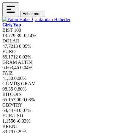
Haber ara...
Giriş Yap
BIST 100
13.779,39
-0,14%
DOLAR
47,7213
0,05%
EURO
55,1712
0,02%
GRAM ALTIN
6.663,46
0,04%
FAİZ
41,30
0,00%
GÜMÜŞ GRAM
98,35
0,80%
BITCOIN
65.153,00
0,08%
GBP/TRY
64,4478
0,07%
EUR/USD
1,1556
-0,03%
BRENT
83,79
0,29%