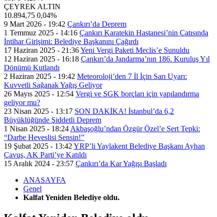
ÇEYREK ALTIN
10.894,75
0,04%
9 Mart 2026 - 19:42
Çankırı’da Deprem
1 Temmuz 2025 - 14:16
Çankırı Karatekin Hastanesi’nin Çatısında
İntihar Girişimi: Belediye Başkanını Çağırdı
17 Haziran 2025 - 21:36
Yeni Vergi Paketi Meclis’e Sunuldu
12 Haziran 2025 - 16:18
Çankırı’da Jandarma’nın 186. Kuruluş Yıl
Dönümü Kutlandı
2 Haziran 2025 - 19:42
Meteoroloji’den 7 İl İçin Sarı Uyarı:
Kuvvetli Sağanak Yağış Geliyor
26 Mayıs 2025 - 12:54
Vergi ve SGK borçları için yapılandırma
geliyor mu?
23 Nisan 2025 - 13:17
SON DAKİKA! İstanbul’da 6,2
Büyüklüğünde Şiddetli Deprem
1 Nisan 2025 - 18:24
Akbaşoğlu’ndan Özgür Özel’e Sert Tepki:
“Darbe Heveslisi Sensin!”
19 Şubat 2025 - 13:42
YRP’li Yaylakent Belediye Başkanı Ayhan
Çavuş, AK Parti’ye Katıldı
15 Aralık 2024 - 23:57
Çankırı’da Kar Yağışı Başladı
ANASAYFA
Genel
Kalfat Yeniden Belediye oldu.