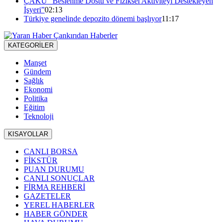
ÇAKÜ “Beslenme Dostu ve Fiziksel Aktiviteyi Destekleyen
İşyeri”
02:13
Türkiye genelinde depozito dönemi başlıyor
11:17
KATEGORİLER
Manşet
Gündem
Sağlık
Ekonomi
Politika
Eğitim
Teknoloji
KISAYOLLAR
CANLI BORSA
FİKSTÜR
PUAN DURUMU
CANLI SONUÇLAR
FİRMA REHBERİ
GAZETELER
YEREL HABERLER
HABER GÖNDER