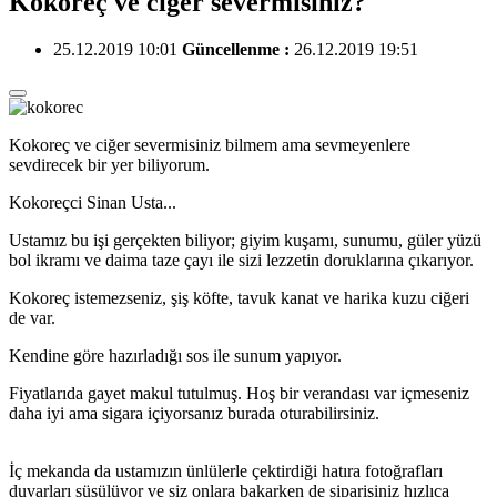
Kokoreç ve ciğer severmisiniz?
25.12.2019 10:01
Güncellenme :
26.12.2019 19:51
Kokoreç ve ciğer severmisiniz bilmem ama sevmeyenlere
sevdirecek bir yer biliyorum.
Kokoreçci Sinan Usta...
Ustamız bu işi gerçekten biliyor; giyim kuşamı, sunumu, güler yüzü
bol ikramı ve daima taze çayı ile sizi lezzetin doruklarına çıkarıyor.
Kokoreç istemezseniz, şiş köfte, tavuk kanat ve harika kuzu ciğeri
de var.
Kendine göre hazırladığı sos ile sunum yapıyor.
Fiyatlarıda gayet makul tutulmuş. Hoş bir verandası var içmeseniz
daha iyi ama sigara içiyorsanız burada oturabilirsiniz.
İç mekanda da ustamızın ünlülerle çektirdiği hatıra fotoğrafları
duvarları süsülüyor ve siz onlara bakarken de siparişiniz hızlıca