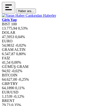
Haber ara...
Giriş Yap
BIST 100
13.775,94
0,53%
DOLAR
47,5953
0,04%
EURO
54,9832
-0,02%
GRAM ALTIN
6.547,87
0,80%
FAİZ
41,54
0,00%
GÜMÜŞ GRAM
94,92
-0,02%
BITCOIN
64.627,00
-0,25%
GBP/TRY
64,1890
0,11%
EUR/USD
1,1539
-0,12%
BRENT
79,73
0,35%