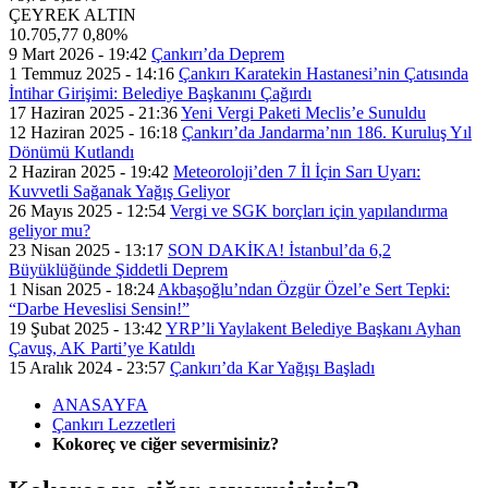
ÇEYREK ALTIN
10.705,77
0,80%
9 Mart 2026 - 19:42
Çankırı’da Deprem
1 Temmuz 2025 - 14:16
Çankırı Karatekin Hastanesi’nin Çatısında
İntihar Girişimi: Belediye Başkanını Çağırdı
17 Haziran 2025 - 21:36
Yeni Vergi Paketi Meclis’e Sunuldu
12 Haziran 2025 - 16:18
Çankırı’da Jandarma’nın 186. Kuruluş Yıl
Dönümü Kutlandı
2 Haziran 2025 - 19:42
Meteoroloji’den 7 İl İçin Sarı Uyarı:
Kuvvetli Sağanak Yağış Geliyor
26 Mayıs 2025 - 12:54
Vergi ve SGK borçları için yapılandırma
geliyor mu?
23 Nisan 2025 - 13:17
SON DAKİKA! İstanbul’da 6,2
Büyüklüğünde Şiddetli Deprem
1 Nisan 2025 - 18:24
Akbaşoğlu’ndan Özgür Özel’e Sert Tepki:
“Darbe Heveslisi Sensin!”
19 Şubat 2025 - 13:42
YRP’li Yaylakent Belediye Başkanı Ayhan
Çavuş, AK Parti’ye Katıldı
15 Aralık 2024 - 23:57
Çankırı’da Kar Yağışı Başladı
ANASAYFA
Çankırı Lezzetleri
Kokoreç ve ciğer severmisiniz?