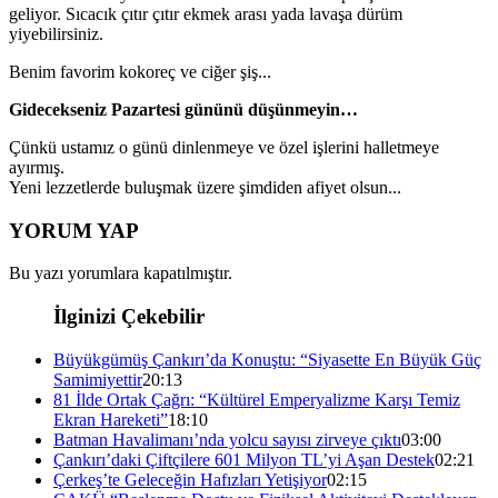
geliyor. Sıcacık çıtır çıtır ekmek arası yada lavaşa dürüm
yiyebilirsiniz.
Benim favorim kokoreç ve ciğer şiş...
Gidecekseniz Pazartesi gününü düşünmeyin…
Çünkü ustamız o günü dinlenmeye ve özel işlerini halletmeye
ayırmış.
Yeni lezzetlerde buluşmak üzere şimdiden afiyet olsun...
YORUM YAP
Bu yazı yorumlara kapatılmıştır.
İlginizi Çekebilir
Büyükgümüş Çankırı’da Konuştu: “Siyasette En Büyük Güç
Samimiyettir
20:13
81 İlde Ortak Çağrı: “Kültürel Emperyalizme Karşı Temiz
Ekran Hareketi”
18:10
Batman Havalimanı’nda yolcu sayısı zirveye çıktı
03:00
Çankırı’daki Çiftçilere 601 Milyon TL’yi Aşan Destek
02:21
Çerkeş’te Geleceğin Hafızları Yetişiyor
02:15