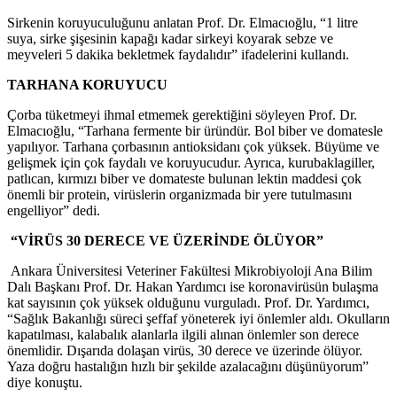
Sirkenin koruyuculuğunu anlatan Prof. Dr. Elmacıoğlu, “1 litre
suya, sirke şişesinin kapağı kadar sirkeyi koyarak sebze ve
meyveleri 5 dakika bekletmek faydalıdır” ifadelerini kullandı.
TARHANA KORUYUCU
Çorba tüketmeyi ihmal etmemek gerektiğini söyleyen Prof. Dr.
Elmacıoğlu, “Tarhana fermente bir üründür. Bol biber ve domatesle
yapılıyor. Tarhana çorbasının antioksidanı çok yüksek. Büyüme ve
gelişmek için çok faydalı ve koruyucudur. Ayrıca, kurubaklagiller,
patlıcan, kırmızı biber ve domateste bulunan lektin maddesi çok
önemli bir protein, virüslerin organizmada bir yere tutulmasını
engelliyor” dedi.
“VİRÜS 30 DERECE VE ÜZERİNDE ÖLÜYOR”
Ankara Üniversitesi Veteriner Fakültesi Mikrobiyoloji Ana Bilim
Dalı Başkanı Prof. Dr. Hakan Yardımcı ise koronavirüsün bulaşma
kat sayısının çok yüksek olduğunu vurguladı. Prof. Dr. Yardımcı,
“Sağlık Bakanlığı süreci şeffaf yöneterek iyi önlemler aldı. Okulların
kapatılması, kalabalık alanlarla ilgili alınan önlemler son derece
önemlidir. Dışarıda dolaşan virüs, 30 derece ve üzerinde ölüyor.
Yaza doğru hastalığın hızlı bir şekilde azalacağını düşünüyorum”
diye konuştu.