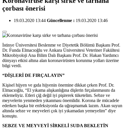
Koronavirüse karşı sirke ve tarhana
çorbası önerisi
19.03.2020 13:44
Güncellenme :
19.03.2020 13:46
İstinye Üniversitesi Beslenme ve Diyetetik Bölümü Başkanı Prof.
Dr. Funda Elmacıoğlu ve Ankara Üniversitesi Veteriner Fakültesi
Mikrobiyoloji Ana Bilim Dalı Başkanı Prof. Dr. Hakan Yardımcı
dünyayı etkisi altına alan koronavirüsten korunma yolları üzerine
bilgi verdi.
“DİŞLERİ DE FIRÇALAYIN”
Kişisel hijyen ve gıda hijyenin önemine dikkat çeken Prof. Dr.
Elmacıoğlu, “El yıkama alışkanlığına dişlerin fırçalanmasını da
eklemeliyiz. Etleri çiğ değil iyi pişirerek tüketelim. Sebze ve
meyvelerin yenmeden yıkanması önemlidir. Korona ile mücadele
ederken başka bir enfeksiyonla da uğraşmamak lazım. Akan suyun
altında sebze ve meyveleri çok iyi yıkamadan yemeyelim” diye
konuştu.
SEBZE VE MEYVEYİ SİRKELİ SUDA BEKLETİN