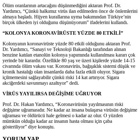
Ölüm oranlarının artacağını düşünmediğini aktaran Prof. Dr.
Yardımcı, “Çünkü halkımız virüs ilan edilmeden önce de önlemlerini
almaya başladı. Hijyen kurallarına uyma bakımından Türkiye’nin
birçok ülkeden iyi olduğunu düşünüyorum” ifadelerini kullandı.
“KOLONYA KORONAVİRÜSTE YÜZDE 80 ETKİLİ”
Kolonyanın koronavirüste yüzde 80 etkili olduğunu aktaran Prof.
Dr. Yardımcı, “Sanayi ve Teknoloji Bakanlığı tarafından alınan
benzine katılan etanolün kolonya yapımında kullanılması kararı çok
yerinde bir karardır. Özellikle 80 yaş ve üzeri kişilerde yüzde 14-15
civarında ölüm vakası var. Koronavirüs, bağışıklık sistemi düşük ve
kronik hastalığı olan insanlarda daha fazla etkili oluyor. Sigara
içilmemesini sağlayabilir çünkü riski 14 kat artırıyor. Sigara
akciğerdeki savunmayı azaltıyor” dedi.
VİRÜS YAYILIRSA DEĞİŞİME UĞRUYOR
Prof. Dr. Hakan Yardımcı, “Koronavirüsün yayılmasının riski
değişime uğramasıdır. Ne kadar az insana bulaşırsa virüsün değişime
uğraması ve öldürücü hale gelmesi o kadar az olur. O yüzden
mümkün olduğu kadar az insanın hasta olması için çaba
gösteriliyor” diye konuştu.
YORUM YAP