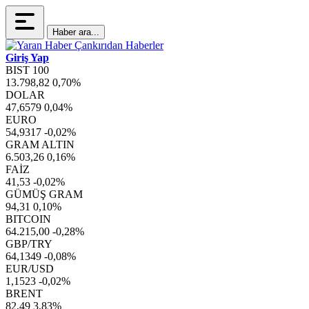
Haber ara...
Giriş Yap
BIST 100
13.798,82
0,70%
DOLAR
47,6579
0,04%
EURO
54,9317
-0,02%
GRAM ALTIN
6.503,26
0,16%
FAİZ
41,53
-0,02%
GÜMÜŞ GRAM
94,31
0,10%
BITCOIN
64.215,00
-0,28%
GBP/TRY
64,1349
-0,08%
EUR/USD
1,1523
-0,02%
BRENT
82,49
3,83%