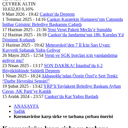
ÇEYREK ALTIN
10.632,83
0,16%
9 Mart 2026 - 19:42
Çankırı’da Deprem
1 Temmuz 2025 - 14:16
Çankırı Karatekin Hastanesi’nin Çatısında
İntihar Girişimi: Belediye Başkanını Çağırdı
17 Haziran 2025 - 21:36
Yeni Vergi Paketi Meclis’e Sunuldu
12 Haziran 2025 - 16:18
Çankırı’da Jandarma’nın 186. Kuruluş Yıl
Dönümü Kutlandı
2 Haziran 2025 - 19:42
Meteoroloji’den 7 İl İçin Sarı Uyarı:
Kuvvetli Sağanak Yağış Geliyor
26 Mayıs 2025 - 12:54
Vergi ve SGK borçları için yapılandırma
geliyor mu?
23 Nisan 2025 - 13:17
SON DAKİKA! İstanbul’da 6,2
Büyüklüğünde Şiddetli Deprem
1 Nisan 2025 - 18:24
Akbaşoğlu’ndan Özgür Özel’e Sert Tepki:
“Darbe Heveslisi Sensin!”
19 Şubat 2025 - 13:42
YRP’li Yaylakent Belediye Başkanı Ayhan
Çavuş, AK Parti’ye Katıldı
15 Aralık 2024 - 23:57
Çankırı’da Kar Yağışı Başladı
ANASAYFA
Sağlık
Koronavirüse karşı sirke ve tarhana çorbası önerisi