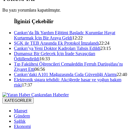
Bu yazı yorumlara kapatılmıştır.
İlginizi Çekebilir
Çankırı’da İlk Yardım Eğitimi Başladı: Kurumlar Hayat
Kurtarmak İçin Bir Araya Geldi
12:22
SGK ile TEB Arasında Ek Protokol İmzalandı
22:24
Çankırı’ya Yeni Doktor Kadroları Tahsis Edildi
23:15
Dumansız Bir Gelecek İçin İrade Savaşçıları
Ödüllendirildi
16:33
Tıp Fakültesi Öğrencileri Cemaleddin Ferruh Darüşşifası’nı
Ziyaret Etti
06:56
Çankırı’daki A101 Mağazasında Gıda Güvenliği Alarmı
22:40
Elektronik sigara tehdidi: Akciğerde hasar ve yoğun bakım
riski
17:37
KATEGORİLER
Manşet
Gündem
Sağlık
Ekonomi