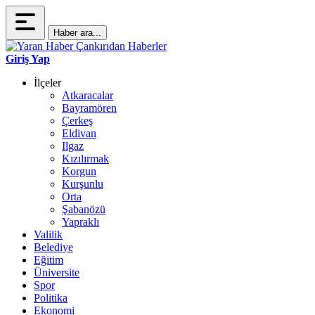
Haber ara...
Giriş Yap
İlçeler
Atkaracalar
Bayramören
Çerkeş
Eldivan
Ilgaz
Kızılırmak
Korgun
Kurşunlu
Orta
Şabanözü
Yapraklı
Valilik
Belediye
Eğitim
Üniversite
Spor
Politika
Ekonomi