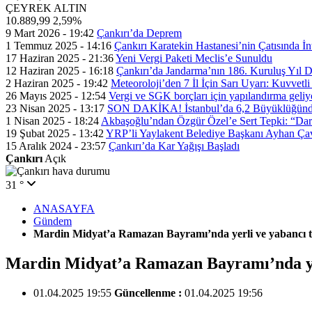
ÇEYREK ALTIN
10.889,99
2,59%
9 Mart 2026 - 19:42
Çankırı’da Deprem
1 Temmuz 2025 - 14:16
Çankırı Karatekin Hastanesi’nin Çatısında İn
17 Haziran 2025 - 21:36
Yeni Vergi Paketi Meclis’e Sunuldu
12 Haziran 2025 - 16:18
Çankırı’da Jandarma’nın 186. Kuruluş Yıl
2 Haziran 2025 - 19:42
Meteoroloji’den 7 İl İçin Sarı Uyarı: Kuvvetl
26 Mayıs 2025 - 12:54
Vergi ve SGK borçları için yapılandırma geli
23 Nisan 2025 - 13:17
SON DAKİKA! İstanbul’da 6,2 Büyüklüğünde
1 Nisan 2025 - 18:24
Akbaşoğlu’ndan Özgür Özel’e Sert Tepki: “Dar
19 Şubat 2025 - 13:42
YRP’li Yaylakent Belediye Başkanı Ayhan Çav
15 Aralık 2024 - 23:57
Çankırı’da Kar Yağışı Başladı
Çankırı
Açık
31 °
ANASAYFA
Gündem
Mardin Midyat’a Ramazan Bayramı’nda yerli ve yabancı tur
Mardin Midyat’a Ramazan Bayramı’nda yerl
01.04.2025 19:55
Güncellenme :
01.04.2025 19:56