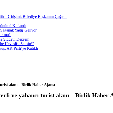
tihar Girişimi: Belediye Başkanını Çağırdı
 Dönümü Kutlandı
i Sağanak Yağış Geliyor
yor mu?
 Şiddetli Deprem
be Heveslisi Sensin!”
uş, AK Parti’ye Katıldı
ist akını – Birlik Haber Ajansı
i ve yabancı turist akını – Birlik Haber A