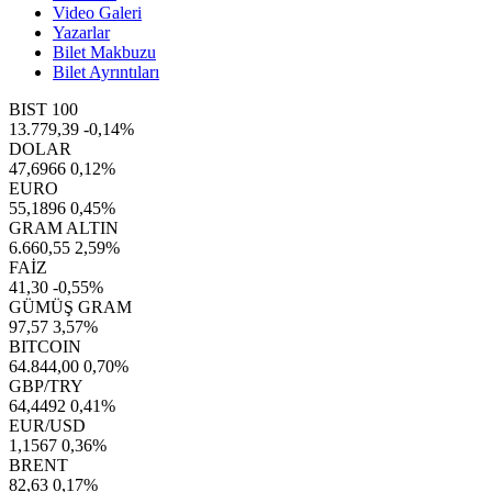
Video Galeri
Yazarlar
Bilet Makbuzu
Bilet Ayrıntıları
BIST 100
13.779,39
-0,14%
DOLAR
47,6966
0,12%
EURO
55,1896
0,45%
GRAM ALTIN
6.660,55
2,59%
FAİZ
41,30
-0,55%
GÜMÜŞ GRAM
97,57
3,57%
BITCOIN
64.844,00
0,70%
GBP/TRY
64,4492
0,41%
EUR/USD
1,1567
0,36%
BRENT
82,63
0,17%