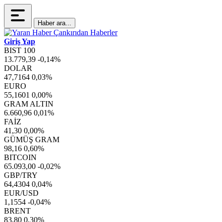
Haber ara...
Giriş Yap
BIST 100
13.779,39
-0,14%
DOLAR
47,7164
0,03%
EURO
55,1601
0,00%
GRAM ALTIN
6.660,96
0,01%
FAİZ
41,30
0,00%
GÜMÜŞ GRAM
98,16
0,60%
BITCOIN
65.093,00
-0,02%
GBP/TRY
64,4304
0,04%
EUR/USD
1,1554
-0,04%
BRENT
83,80
0,30%