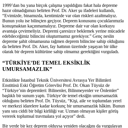
1999’dan bu yana birçok çalışma yapıldığını fakat hala depreme
hazır olmadığımızı belirten Prof. Dr. Aker şu ifadeleri kullandı,
“Evimizde, binamızda, kentimizde var olan riskleri azaltmalıyız.
Bunun yolu ise bilinçten geçiyor. Deprem konusunu çocuklarımızla
konuşmaktan kaçınmamalıyız. Depreme dair var olan korkuyu
avantaja çevirmeliyiz. Depremi çaresizce beklemek yerine mücadele
edebileceğimiz bilincini oluşturmamız gerekiyor.” Genç neslin
depreme şahit olmamasına rağmen deprem bilincine sahip olduğunu
da belirten Prof. Dr. Aker, fay hattının üzerinde yaşayan bir ülke
olarak bir deprem kültürüne sahip olmamız gerektiğini vurguladı.
“TÜRKİYE’DE TEMEL EKSİKLİK
UMURSAMAZLIK”
Etkinlikte İstanbul Teknik Üniversitesi Avrasya Yer Bilimleri
Enstitüsü Eski Öğretim Görevlisi Prof. Dr. Okan Tüysüz de
“Türkiye’nin depremleri: Bilinenler, Bilinmeyenler ve Önlemler”
başlıklı bir sunum yaptı. Türkiye’de temel eksiğin umursamazlık
olduğunu belirten Prof. Dr. Tüysüz, “Kişi, aile ve toplumdan yerel
ve merkezi idarelere kadar korkunç bir umursamazlık hâkim. Bunun
yanı sıra ciddi bir bilgi kirliliği var. Uzman olmayan kişiler görüş
vererek toplumsal travmalara yol açıyor” dedi.
Bir yerde bir kez deprem olduysa yeniden olacağını da vurgulayan