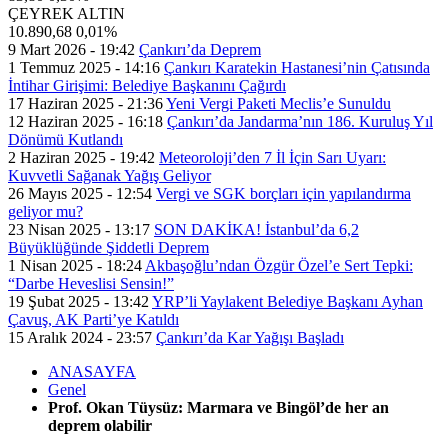
ÇEYREK ALTIN
10.890,68
0,01%
9 Mart 2026 - 19:42
Çankırı’da Deprem
1 Temmuz 2025 - 14:16
Çankırı Karatekin Hastanesi’nin Çatısında
İntihar Girişimi: Belediye Başkanını Çağırdı
17 Haziran 2025 - 21:36
Yeni Vergi Paketi Meclis’e Sunuldu
12 Haziran 2025 - 16:18
Çankırı’da Jandarma’nın 186. Kuruluş Yıl
Dönümü Kutlandı
2 Haziran 2025 - 19:42
Meteoroloji’den 7 İl İçin Sarı Uyarı:
Kuvvetli Sağanak Yağış Geliyor
26 Mayıs 2025 - 12:54
Vergi ve SGK borçları için yapılandırma
geliyor mu?
23 Nisan 2025 - 13:17
SON DAKİKA! İstanbul’da 6,2
Büyüklüğünde Şiddetli Deprem
1 Nisan 2025 - 18:24
Akbaşoğlu’ndan Özgür Özel’e Sert Tepki:
“Darbe Heveslisi Sensin!”
19 Şubat 2025 - 13:42
YRP’li Yaylakent Belediye Başkanı Ayhan
Çavuş, AK Parti’ye Katıldı
15 Aralık 2024 - 23:57
Çankırı’da Kar Yağışı Başladı
ANASAYFA
Genel
Prof. Okan Tüysüz: Marmara ve Bingöl’de her an
deprem olabilir