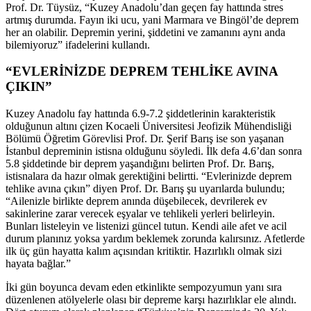
Prof. Dr. Tüysüz, “Kuzey Anadolu’dan geçen fay hattında stres
artmış durumda. Fayın iki ucu, yani Marmara ve Bingöl’de deprem
her an olabilir. Depremin yerini, şiddetini ve zamanını aynı anda
bilemiyoruz” ifadelerini kullandı.
“EVLERİNİZDE DEPREM TEHLİKE AVINA
ÇIKIN”
Kuzey Anadolu fay hattında 6.9-7.2 şiddetlerinin karakteristik
olduğunun altını çizen Kocaeli Üniversitesi Jeofizik Mühendisliği
Bölümü Öğretim Görevlisi Prof. Dr. Şerif Barış ise son yaşanan
İstanbul depreminin istisna olduğunu söyledi. İlk defa 4.6’dan sonra
5.8 şiddetinde bir deprem yaşandığını belirten Prof. Dr. Barış,
istisnalara da hazır olmak gerektiğini belirtti. “Evlerinizde deprem
tehlike avına çıkın” diyen Prof. Dr. Barış şu uyarılarda bulundu;
“Ailenizle birlikte deprem anında düşebilecek, devrilerek ev
sakinlerine zarar verecek eşyalar ve tehlikeli yerleri belirleyin.
Bunları listeleyin ve listenizi güncel tutun. Kendi aile afet ve acil
durum planınız yoksa yardım beklemek zorunda kalırsınız. Afetlerde
ilk üç gün hayatta kalım açısından kritiktir. Hazırlıklı olmak sizi
hayata bağlar.”
İki gün boyunca devam eden etkinlikte sempozyumun yanı sıra
düzenlenen atölyelerle olası bir depreme karşı hazırlıklar ele alındı.