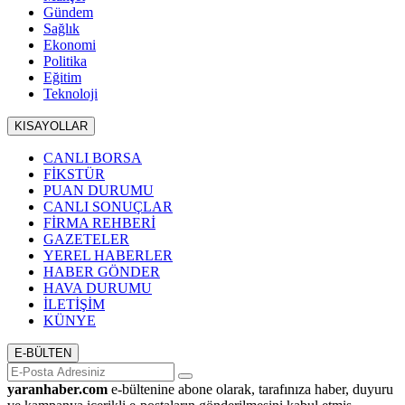
Gündem
Sağlık
Ekonomi
Politika
Eğitim
Teknoloji
KISAYOLLAR
CANLI BORSA
FİKSTÜR
PUAN DURUMU
CANLI SONUÇLAR
FİRMA REHBERİ
GAZETELER
YEREL HABERLER
HABER GÖNDER
HAVA DURUMU
İLETİŞİM
KÜNYE
E-BÜLTEN
yaranhaber.com
e-bültenine abone olarak, tarafınıza haber, duyuru