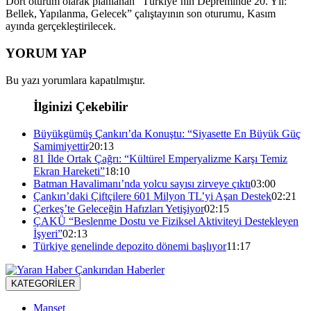
Dört oturum olarak planlanan “Türkiye’nin Depreminde 20. Yıl:
Bellek, Yapılanma, Gelecek” çalıştayının son oturumu, Kasım
ayında gerçekleştirilecek.
YORUM YAP
Bu yazı yorumlara kapatılmıştır.
İlginizi Çekebilir
Büyükgümüş Çankırı’da Konuştu: “Siyasette En Büyük Güç
Samimiyettir
20:13
81 İlde Ortak Çağrı: “Kültürel Emperyalizme Karşı Temiz
Ekran Hareketi”
18:10
Batman Havalimanı’nda yolcu sayısı zirveye çıktı
03:00
Çankırı’daki Çiftçilere 601 Milyon TL’yi Aşan Destek
02:21
Çerkeş’te Geleceğin Hafızları Yetişiyor
02:15
ÇAKÜ “Beslenme Dostu ve Fiziksel Aktiviteyi Destekleyen
İşyeri”
02:13
Türkiye genelinde depozito dönemi başlıyor
11:17
KATEGORİLER
Manşet