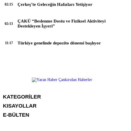
Çerkeş’te Geleceğin Hafızları Yetişiyor
02:15
ÇAKÜ “Beslenme Dostu ve Fiziksel Aktiviteyi
02:13
Destekleyen İşyeri”
Türkiye genelinde depozito dönemi başlıyor
11:17
KATEGORİLER
KISAYOLLAR
Manşet
E-BÜLTEN
Gündem
CANLI BORSA
Sağlık
FİKSTÜR
Ekonomi
PUAN DURUMU
Politika