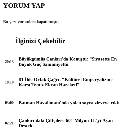
YORUM YAP
Bu yazı yorumlara kapatılmıştır.
İlginizi Çekebilir
Büyükgümüş Çankırı’da Konuştu: “Siyasette En
20:13
Büyük Güç Samimiyettir
81 İlde Ortak Çağrı: “Kültürel Emperyalizme
18:10
Karşı Temiz Ekran Hareketi”
Batman Havalimanı’nda yolcu sayısı zirveye çıktı
03:00
Çankırı’daki Çiftçilere 601 Milyon TL’yi Aşan
02:21
Destek