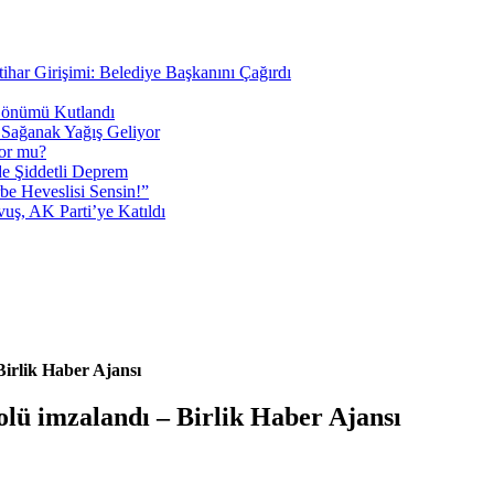
tihar Girişimi: Belediye Başkanını Çağırdı
 Dönümü Kutlandı
i Sağanak Yağış Geliyor
yor mu?
 Şiddetli Deprem
be Heveslisi Sensin!”
uş, AK Parti’ye Katıldı
irlik Haber Ajansı
ü imzalandı – Birlik Haber Ajansı