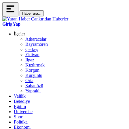
Haber ara...
Giriş Yap
İlçeler
Atkaracalar
Bayramören
Çerkeş
Eldivan
Ilgaz
Kızılırmak
Korgun
Kurşunlu
Orta
Şabanözü
Yapraklı
Valilik
Belediye
Eğitim
Üniversite
Spor
Politika
Ekonomi