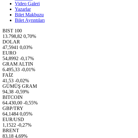
Video Galeri
Yazarlar
Bilet Makbuzu
Bilet Ayrıntıları
BIST 100
13.798,82
0,70%
DOLAR
47,5941
0,03%
EURO
54,8992
-0,17%
GRAM ALTIN
6.495,33
-0,01%
FAİZ
41,53
-0,02%
GÜMÜŞ GRAM
94,38
-0,59%
BITCOIN
64.430,00
-0,55%
GBP/TRY
64,1484
0,05%
EUR/USD
1,1522
-0,27%
BRENT
83,18
4,69%