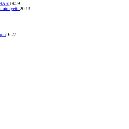
MASI
19:59
mimiyettir
20:13
aptı
16:27