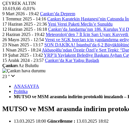
ÇEYREK ALTIN
10.619,66
-0,01%
9 Mart 2026 - 19:42
Çankırı’da Deprem
1 Temmuz 2025 - 14:16
Çankırı Karatekin Hastanesi’nin Çatısında İn
17 Haziran 2025 - 21:36
Yeni Vergi Paketi Meclis’e Sunuldu
12 Haziran 2025 - 16:18
Çankırı’da Jandarma’nın 186. Kuruluş Yıl
2 Haziran 2025 - 19:42
Meteoroloji’den 7 İl İçin Sarı Uyarı: Kuvvetl
26 Mayıs 2025 - 12:54
Vergi ve SGK borçları için yapılandırma geli
23 Nisan 2025 - 13:17
SON DAKİKA! İstanbul’da 6,2 Büyüklüğünde
1 Nisan 2025 - 18:24
Akbaşoğlu’ndan Özgür Özel’e Sert Tepki: “Dar
19 Şubat 2025 - 13:42
YRP’li Yaylakent Belediye Başkanı Ayhan Çav
15 Aralık 2024 - 23:57
Çankırı’da Kar Yağışı Başladı
Çankırı
Az Bulutlu
23 °
ANASAYFA
Politika
MUTSO ve MSM arasında indirim protokolü imzalandı – B
MUTSO ve MSM arasında indirim protokol
13.03.2025 18:00
Güncellenme :
13.03.2025 18:02