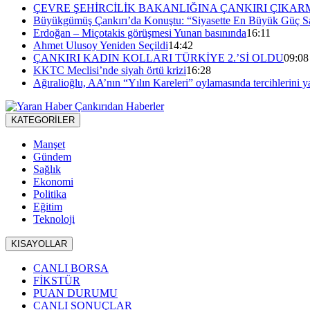
ÇEVRE ŞEHİRCİLİK BAKANLIĞINA ÇANKIRI ÇIKAR
Büyükgümüş Çankırı’da Konuştu: “Siyasette En Büyük Güç Sa
Erdoğan – Miçotakis görüşmesi Yunan basınında
16:11
Ahmet Ulusoy Yeniden Seçildi
14:42
ÇANKIRI KADIN KOLLARI TÜRKİYE 2.’Sİ OLDU
09:08
KKTC Meclisi’nde siyah örtü krizi
16:28
Ağıralioğlu, AA’nın “Yılın Kareleri” oylamasında tercihlerini y
KATEGORİLER
Manşet
Gündem
Sağlık
Ekonomi
Politika
Eğitim
Teknoloji
KISAYOLLAR
CANLI BORSA
FİKSTÜR
PUAN DURUMU
CANLI SONUÇLAR