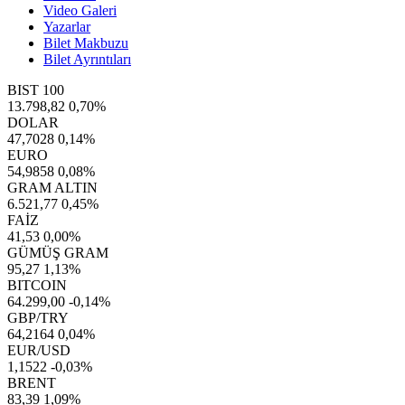
Video Galeri
Yazarlar
Bilet Makbuzu
Bilet Ayrıntıları
BIST 100
13.798,82
0,70%
DOLAR
47,7028
0,14%
EURO
54,9858
0,08%
GRAM ALTIN
6.521,77
0,45%
FAİZ
41,53
0,00%
GÜMÜŞ GRAM
95,27
1,13%
BITCOIN
64.299,00
-0,14%
GBP/TRY
64,2164
0,04%
EUR/USD
1,1522
-0,03%
BRENT
83,39
1,09%