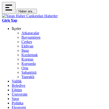
Haber ara...
Giriş Yap
İlçeler
Atkaracalar
Bayramören
Çerkeş
Eldivan
Ilgaz
Kızılırmak
Korgun
Kurşunlu
Orta
Şabanözü
Yapraklı
Valilik
Belediye
Eğitim
Üniversite
Spor
Politika
Ekonomi