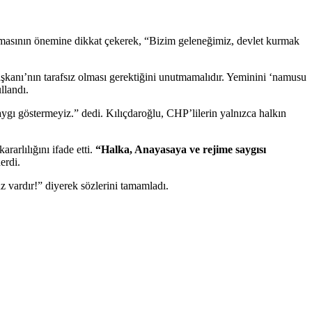
masının önemine dikkat çekerek, “Bizim geleneğimiz, devlet kurmak
kanı’nın tarafsız olması gerektiğini unutmamalıdır. Yeminini ‘namusu
llandı.
gı göstermeyiz.” dedi. Kılıçdaroğlu, CHP’lilerin yalnızca halkın
arlılığını ifade etti.
“Halka, Anayasaya ve rejime saygısı
erdi.
vardır!” diyerek sözlerini tamamladı.