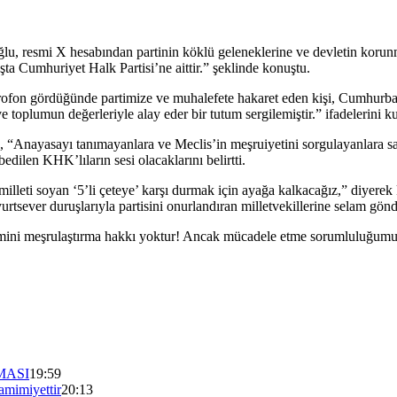
, resmi X hesabından partinin köklü geleneklerine ve devletin korun
şta Cumhuriyet Halk Partisi’ne aittir.” şeklinde konuştu.
krofon gördüğünde partimize ve muhalefete hakaret eden kişi, Cumhurbaş
toplumun değerleriyle alay eder bir tutum sergilemiştir.” ifadelerini ku
 “Anayasayı tanımayanlara ve Meclis’in meşruiyetini sorgulayanlara say
edilen KHK’lıların sesi olacaklarını belirtti.
lleti soyan ‘5’li çeteye’ karşı durmak için ayağa kalkacağız,” diyerek kar
urtsever duruşlarıyla partisini onurlandıran milletvekillerine selam gönd
imini meşrulaştırma hakkı yoktur! Ancak mücadele etme sorumluluğumuz 
MASI
19:59
mimiyettir
20:13