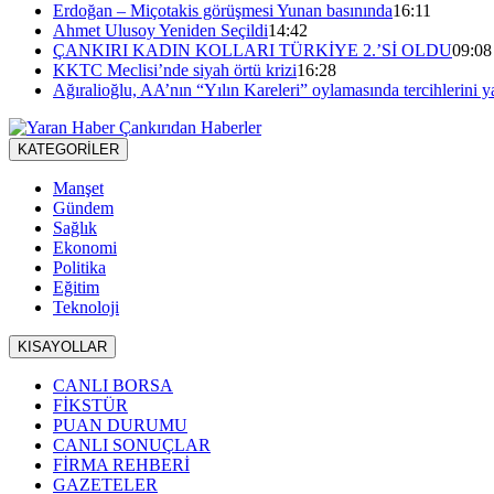
Erdoğan – Miçotakis görüşmesi Yunan basınında
16:11
Ahmet Ulusoy Yeniden Seçildi
14:42
ÇANKIRI KADIN KOLLARI TÜRKİYE 2.’Sİ OLDU
09:08
KKTC Meclisi’nde siyah örtü krizi
16:28
Ağıralioğlu, AA’nın “Yılın Kareleri” oylamasında tercihlerini y
KATEGORİLER
Manşet
Gündem
Sağlık
Ekonomi
Politika
Eğitim
Teknoloji
KISAYOLLAR
CANLI BORSA
FİKSTÜR
PUAN DURUMU
CANLI SONUÇLAR
FİRMA REHBERİ
GAZETELER