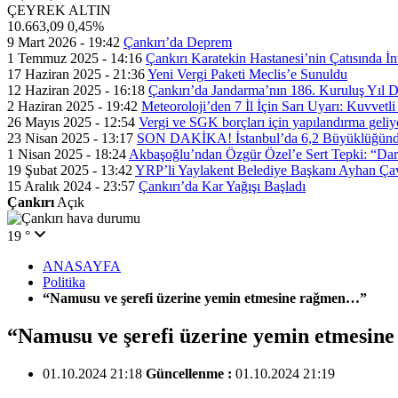
ÇEYREK ALTIN
10.663,09
0,45%
9 Mart 2026 - 19:42
Çankırı’da Deprem
1 Temmuz 2025 - 14:16
Çankırı Karatekin Hastanesi’nin Çatısında İn
17 Haziran 2025 - 21:36
Yeni Vergi Paketi Meclis’e Sunuldu
12 Haziran 2025 - 16:18
Çankırı’da Jandarma’nın 186. Kuruluş Yıl
2 Haziran 2025 - 19:42
Meteoroloji’den 7 İl İçin Sarı Uyarı: Kuvvetl
26 Mayıs 2025 - 12:54
Vergi ve SGK borçları için yapılandırma geli
23 Nisan 2025 - 13:17
SON DAKİKA! İstanbul’da 6,2 Büyüklüğünde
1 Nisan 2025 - 18:24
Akbaşoğlu’ndan Özgür Özel’e Sert Tepki: “Dar
19 Şubat 2025 - 13:42
YRP’li Yaylakent Belediye Başkanı Ayhan Çav
15 Aralık 2024 - 23:57
Çankırı’da Kar Yağışı Başladı
Çankırı
Açık
19 °
ANASAYFA
Politika
“Namusu ve şerefi üzerine yemin etmesine rağmen…”
“Namusu ve şerefi üzerine yemin etmesi
01.10.2024 21:18
Güncellenme :
01.10.2024 21:19