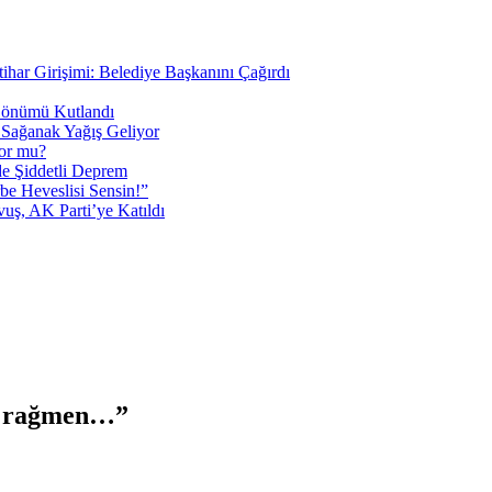
tihar Girişimi: Belediye Başkanını Çağırdı
 Dönümü Kutlandı
i Sağanak Yağış Geliyor
yor mu?
 Şiddetli Deprem
be Heveslisi Sensin!”
uş, AK Parti’ye Katıldı
ne rağmen…”