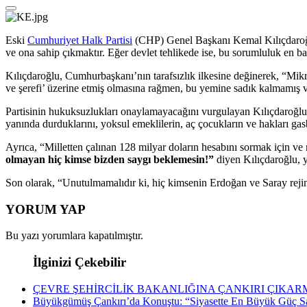
Eski
Cumhuriyet Halk Partisi
(CHP) Genel Başkanı Kemal Kılıçdaroğlu
ve ona sahip çıkmaktır. Eğer devlet tehlikede ise, bu sorumluluk en ba
Kılıçdaroğlu, Cumhurbaşkanı’nın tarafsızlık ilkesine değinerek, “Mi
ve şerefi’ üzerine etmiş olmasına rağmen, bu yemine sadık kalmamış ve 
Partisinin hukuksuzlukları onaylamayacağını vurgulayan Kılıçdaroğlu,
yanında durduklarını, yoksul emeklilerin, aç çocukların ve hakları gasb
Ayrıca, “Milletten çalınan 128 milyar doların hesabını sormak için ve mi
olmayan hiç kimse bizden saygı beklemesin!”
diyen Kılıçdaroğlu, y
Son olarak, “Unutulmamalıdır ki, hiç kimsenin Erdoğan ve Saray rej
YORUM YAP
Bu yazı yorumlara kapatılmıştır.
İlginizi Çekebilir
ÇEVRE ŞEHİRCİLİK BAKANLIĞINA ÇANKIRI ÇIKAR
Büyükgümüş Çankırı’da Konuştu: “Siyasette En Büyük Güç Sa