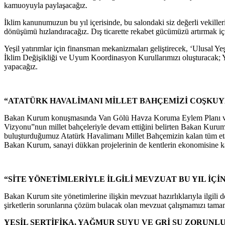
kamuoyuyla paylaşacağız.
İklim kanunumuzun bu yıl içerisinde, bu salondaki siz değerli vekille
dönüşümü hızlandıracağız. Dış ticarette rekabet gücümüzü artırmak i
Yeşil yatırımlar için finansman mekanizmaları geliştirecek, ‘Ulusal Y
İklim Değişikliği ve Uyum Koordinasyon Kurullarımızı oluşturacak; Ye
yapacağız.
“ATATÜRK HAVALİMANI MİLLET BAHÇEMİZİ COŞKUY
Bakan Kurum konuşmasında Van Gölü Havza Koruma Eylem Planı ve Uy
Vizyonu”nun millet bahçeleriyle devam ettiğini belirten Bakan Kurum,
buluşturduğumuz Atatürk Havalimanı Millet Bahçemizin kalan tüm etapl
Bakan Kurum, sanayi dükkan projelerinin de kentlerin ekonomisine kat
“SİTE YÖNETİMLERİYLE İLGİLİ MEVZUAT BU YIL İ
Bakan Kurum site yönetimlerine ilişkin mevzuat hazırlıklarıyla ilgili 
şirketlerin sorunlarına çözüm bulacak olan mevzuat çalışmamızı tamaml
YEŞİL SERTİFİKA, YAĞMUR SUYU VE GRİ SU ZORUN