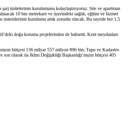
n şarj ünitelerinin kurulumunu kolaylaştırıyoruz. Site ve apartman
alınacak 10 bin metrekare ve üzerindeki sağlık, eğitim ve hizmet
 su sistemlerinin kurulumu artık zorunlu olacak. Bu sayede her 1,5
deki doğa koruma projelerinden de bahsetti. Kent meydanları
mızın bütçesi 136 milyar 557 milyon 896 bin; Tapu ve Kadastro
son olarak da İklim Değişikliği Başkanlığı’mızın bütçesi 405