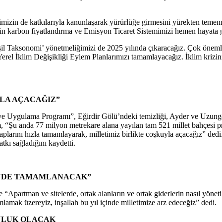
rimizin de katkılarıyla kanunlaşarak yürürlüğe girmesini yürekten teme
çin karbon fiyatlandırma ve Emisyon Ticaret Sistemimizi hemen hayata g
eşil Taksonomi’ yönetmeliğimizi de 2025 yılında çıkaracağız. Çok önemli
rel İklim Değişikliği Eylem Planlarımızı tamamlayacağız. İklim krizini 
LA AÇACAĞIZ”
gulama Programı”, Eğirdir Gölü’ndeki temizliği, Ayder ve Uzungöl’d
 “Şu anda 77 milyon metrekare alana yayılan tam 521 millet bahçesi proj
arını hızla tamamlayarak, milletimiz birlikte coşkuyla açacağız” dedi.
kı sağladığını kaydetti.
ÇİNDE TAMAMLANACAK”
de “Apartman ve sitelerde, ortak alanların ve ortak giderlerin nasıl yön
amak üzereyiz, inşallah bu yıl içinde milletimize arz edeceğiz” dedi.
LULUK OLACAK