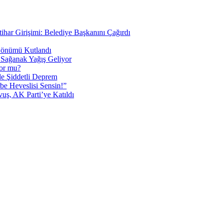
tihar Girişimi: Belediye Başkanını Çağırdı
 Dönümü Kutlandı
i Sağanak Yağış Geliyor
yor mu?
 Şiddetli Deprem
be Heveslisi Sensin!”
uş, AK Parti’ye Katıldı