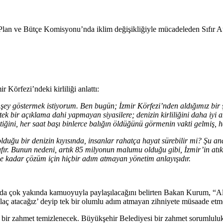
n ve Bütçe Komisyonu’nda iklim değişikliğiyle mücadeleden Sıfır Atı
Körfezi’ndeki kirliliği anlattı:
r şey göstermek istiyorum. Ben bugün; İzmir Körfezi’nden aldığımız bir
 tek bir açıklama dahi yapmayan siyasilere; denizin kirliliğini daha iyi 
iştiğini, her saat başı binlerce balığın öldüğünü görmenin vakti gelmiş,
olduğu bir denizin kıyısında, insanlar rahatça hayat sürebilir mi? Şu a
sıfır. Bunun nedeni, artık 85 milyonun malumu olduğu gibi, İzmir’in atık
ne kadar çözüm için hiçbir adım atmayan yönetim anlayışıdır.
da çok yakında kamuoyuyla paylaşılacağını belirten Bakan Kurum, “Altın
laç atacağız’ deyip tek bir olumlu adım atmayan zihniyete müsaade etm
bir zahmet temizlenecek. Büyükşehir Belediyesi bir zahmet sorumlulukla