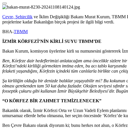
Çevre, Şehircilik
ve İklim Değişikliği Bakanı Murat Kurum, TBMM Pla
projelerine kadar Bakanlığın birçok projesi ile ilgili bilgi verdi.
BHA-
TBMM
İZMİR KÖRFEZİ’NİN KİRLİ SUYU TBMM’DE
Bakan Kurum, komisyon üyelerine kirli su numunesini göstererek İzmir 
Ben, Körfeze dair hedeflerimizi anlatacağım ama öncelikle sizlere bi
Körfezi’ndeki kirliliği görmekten imtina eden, bu acı tablo karşısında
felaketi yaşandığını, Körfezin içindeki tüm canlılarla birlikte can çek
Şu kirliliğin olduğu bir denizde balıklar yaşayabilir mi? Bu kokunun 
olması gerekenden tam 50 kat daha fazladır. Oksijen seviyesi sıfırdır 
fosseptik çukuru gibi kullanan İzmir Büyükşehir Belediyesi’dir. Bugü
“O KÖRFEZ BİR ZAHMET TEMİZLENECEK”
Bakanlık olarak, İzmir Körfezi Orta ve Uzun Vadeli Eylem planlarını 
umursamaz ellerde heba olmasına, her seçim öncesinde ‘Körfez’de ku
Ben Çevre Bakanı olarak diyorum ki; bunu herkes not alsın, o Körfez 