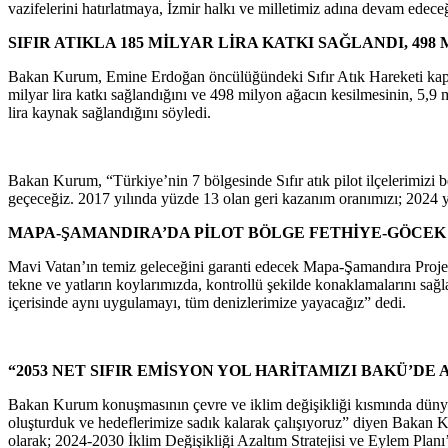
vazifelerini hatırlatmaya, İzmir halkı ve milletimiz adına devam edece
SIFIR ATIKLA 185 MİLYAR LİRA KATKI SAĞLANDI, 49
Bakan Kurum, Emine Erdoğan öncülüğündeki Sıfır Atık Hareketi kapsam
milyar lira katkı sağlandığını ve 498 milyon ağacın kesilmesinin, 5,9 
lira kaynak sağlandığını söyledi.
Bakan Kurum, “Türkiye’nin 7 bölgesinde Sıfır atık pilot ilçelerimiz
geçeceğiz. 2017 yılında yüzde 13 olan geri kazanım oranımızı; 2024 yıl
MAPA-ŞAMANDIRA’DA PİLOT BÖLGE FETHİYE-GÖCEK
Mavi Vatan’ın temiz geleceğini garanti edecek Mapa-Şamandıra Proje
tekne ve yatların koylarımızda, kontrollü şekilde konaklamalarını sağl
içerisinde aynı uygulamayı, tüm denizlerimize yayacağız” dedi.
“2053 NET SIFIR EMİSYON YOL HARİTAMIZI BAKÜ’DE
Bakan Kurum konuşmasının çevre ve iklim değişikliği kısmında dünyada
oluşturduk ve hedeflerimize sadık kalarak çalışıyoruz” diyen Bakan
olarak; 2024-2030 İklim Değişikliği Azaltım Stratejisi ve Eylem Pla