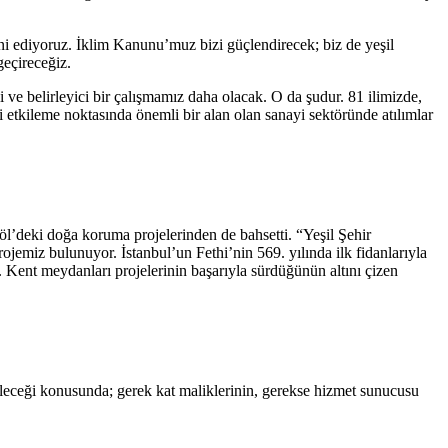
nni ediyoruz. İklim Kanunu’muz bizi güçlendirecek; biz de yeşil
eçireceğiz.
 ve belirleyici bir çalışmamız daha olacak. O da şudur. 81 ilimizde,
etkileme noktasında önemli bir alan olan sanayi sektöründe atılımlar
eki doğa koruma projelerinden de bahsetti. “Yeşil Şehir
emiz bulunuyor. İstanbul’un Fethi’nin 569. yılında ilk fidanlarıyla
 Kent meydanları projelerinin başarıyla sürdüğünün altını çizen
etileceği konusunda; gerek kat maliklerinin, gerekse hizmet sunucusu