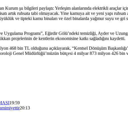
 Kurum şu bilgileri paylaştı: Yerleşim alanlarında elektrikli araçlar içi
isatı artık ruhsata tabi olmayacak. Yine
kamuya ait ve yeni yapı ruhsatı 
i büyüklük ve tipteki kamu binaları ve özel binalarda yağmur suyu ve gri
gulama Programı”, Eğirdir Gölü’ndeki temizliği, Ayder ve Uzungöl’
kkan projelerinin de kentlerin ekonomisine katkı sağladığını kaydetti.
ilyon 468 bin TL olduğunu açıklayarak, “Kentsel Dönüşüm Başkanlığı’
oloji Genel Müdürlüğü’müzün bütçesi 4 milyar 873 milyon 426 bin ve 
MASI
19:59
mimiyettir
20:13