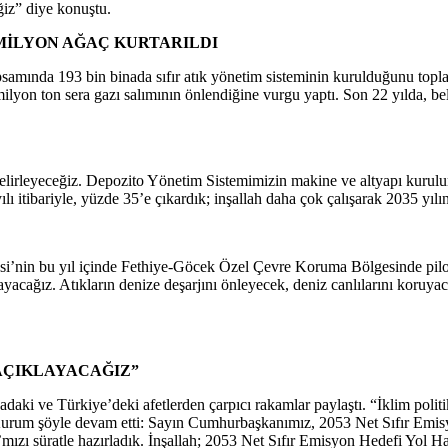
ğiz” diye konuştu.
8 MİLYON AĞAÇ KURTARILDI
ında 193 bin binada sıfır atık yönetim sisteminin kurulduğunu toplam 
milyon ton sera gazı salımının önlendiğine vurgu yaptı. Son 22 yılda, b
i belirleyeceğiz. Depozito Yönetim Sistemimizin makine ve altyapı kur
ı itibariyle, yüzde 35’e çıkardık; inşallah daha çok çalışarak 2035 yıl
si’nin bu yıl içinde Fethiye-Göcek Özel Çevre Koruma Bölgesinde pil
ayacağız. Atıkların denize deşarjını önleyecek, deniz canlılarını koruya
 AÇIKLAYACAĞIZ”
ki ve Türkiye’deki afetlerden çarpıcı rakamlar paylaştı. “İklim polit
 Kurum şöyle devam etti: Sayın Cumhurbaşkanımız, 2053 Net Sıfır Emis
nı’mızı süratle hazırladık. İnşallah; 2053 Net Sıfır Emisyon Hedefi Yo