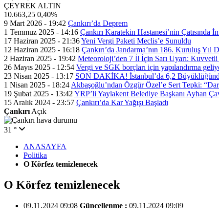
ÇEYREK ALTIN
10.663,25
0,40%
9 Mart 2026 - 19:42
Çankırı’da Deprem
1 Temmuz 2025 - 14:16
Çankırı Karatekin Hastanesi’nin Çatısında İn
17 Haziran 2025 - 21:36
Yeni Vergi Paketi Meclis’e Sunuldu
12 Haziran 2025 - 16:18
Çankırı’da Jandarma’nın 186. Kuruluş Yıl
2 Haziran 2025 - 19:42
Meteoroloji’den 7 İl İçin Sarı Uyarı: Kuvvetl
26 Mayıs 2025 - 12:54
Vergi ve SGK borçları için yapılandırma geli
23 Nisan 2025 - 13:17
SON DAKİKA! İstanbul’da 6,2 Büyüklüğünde
1 Nisan 2025 - 18:24
Akbaşoğlu’ndan Özgür Özel’e Sert Tepki: “Dar
19 Şubat 2025 - 13:42
YRP’li Yaylakent Belediye Başkanı Ayhan Çav
15 Aralık 2024 - 23:57
Çankırı’da Kar Yağışı Başladı
Çankırı
Açık
31 °
ANASAYFA
Politika
O Körfez temizlenecek
O Körfez temizlenecek
09.11.2024 09:08
Güncellenme :
09.11.2024 09:09