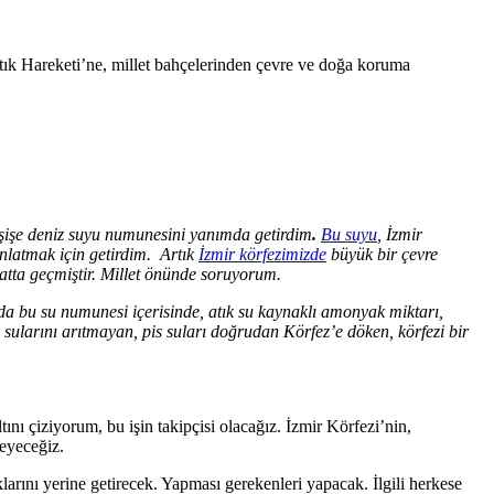
k Hareketi’ne, millet bahçelerinden çevre ve doğa koruma
 şişe deniz suyu numunesini yanımda getirdim
.
Bu suyu
, İzmir
anlatmak için getirdim. Artık
İzmir körfezimizde
büyük bir çevre
 hatta geçmiştir. Millet önünde soruyorum.
nda bu su numunesi içerisinde, atık su kaynaklı amonyak miktarı,
 sularını arıtmayan, pis suları doğrudan Körfez’e döken, körfezi bir
ı çiziyorum, bu işin takipçisi olacağız. İzmir Körfezi’nin,
eyeceğiz.
rını yerine getirecek. Yapması gerekenleri yapacak. İlgili herkese