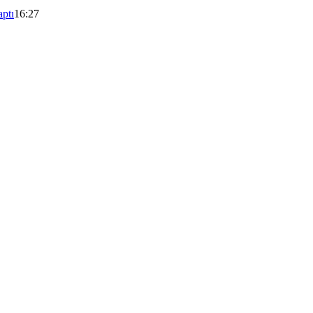
aptı
16:27