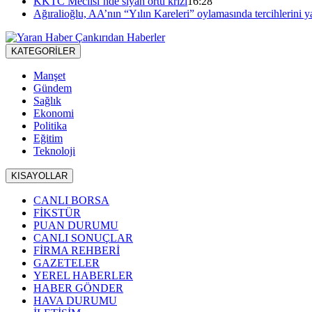
KKTC Meclisi’nde siyah örtü krizi
16:28
Ağıralioğlu, AA’nın “Yılın Kareleri” oylamasında tercihlerini y
KATEGORİLER
Manşet
Gündem
Sağlık
Ekonomi
Politika
Eğitim
Teknoloji
KISAYOLLAR
CANLI BORSA
FİKSTÜR
PUAN DURUMU
CANLI SONUÇLAR
FİRMA REHBERİ
GAZETELER
YEREL HABERLER
HABER GÖNDER
HAVA DURUMU