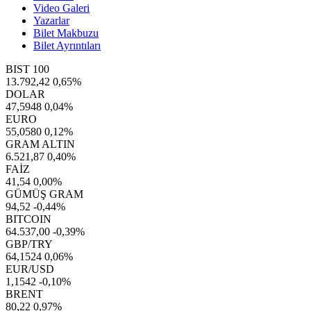
Video Galeri
Yazarlar
Bilet Makbuzu
Bilet Ayrıntıları
BIST 100
13.792,42
0,65%
DOLAR
47,5948
0,04%
EURO
55,0580
0,12%
GRAM ALTIN
6.521,87
0,40%
FAİZ
41,54
0,00%
GÜMÜŞ GRAM
94,52
-0,44%
BITCOIN
64.537,00
-0,39%
GBP/TRY
64,1524
0,06%
EUR/USD
1,1542
-0,10%
BRENT
80,22
0,97%