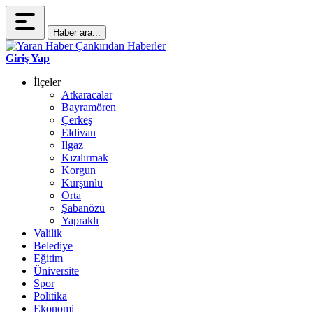
Haber ara...
Giriş Yap
İlçeler
Atkaracalar
Bayramören
Çerkeş
Eldivan
Ilgaz
Kızılırmak
Korgun
Kurşunlu
Orta
Şabanözü
Yapraklı
Valilik
Belediye
Eğitim
Üniversite
Spor
Politika
Ekonomi