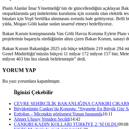
Planlı Alanlar İmar Yönetmeliği’nin de güncellendiğini açıklayan Bakan
otoparklarında şarj ünitelerinin kurulumu için zorunlu olan elektrik tes
binaları için Yeşil Sertifika alınmasını zorunlu hale getiriyoruz. Bell
yılda, Mogan Gölü kadar sudan tasarruf etmeyi hedefliyoruz.
Bakan Kurum konuşmasında Van Gölü Havza Koruma Eylem Planı ve Uy
projelerinin başarıyla sürdüğünün altını çizen Bakan Kurum, sanayi dü
Bakan Kurum Bakanlığın 2025 yılı bütçe teklifinin 219 milyar 294 m
Genel Müdürlüğü’müzün bütçesi 11 milyar 172 milyon 157 bin; Meteor
milyon 463 bin lira olarak belirlenmiştir” dedi.
YORUM YAP
Bu yazı yorumlara kapatılmıştır.
İlginizi Çekebilir
ÇEVRE ŞEHİRCİLİK BAKANLIĞINA ÇANKIRI ÇIKAR
Büyükgümüş Çankırı’da Konuştu: “Siyasette En Büyük Güç Sa
Erdoğan – Miçotakis görüşmesi Yunan basınında
16:11
Ahmet Ulusoy Yeniden Seçildi
14:42
ÇANKIRI KADIN KOLLARI TÜRKİYE 2.’Sİ OLDU
09:08