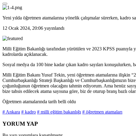
Yeni yılda öğretmen atamalarına yönelik çalışmalar sürerken, kadro sa
12 Ocak 2024, 20:06
yayınlandı
Milli Eğitim Bakanlığı tarafından yürütülen ve 2023 KPSS puanıyla yapı
kadrolarda açıklanacak.
Sosyal medya da 100 bine kadar çıkan kadro sayıları konuşulurken, bak
Milli Eğitim Bakanı Yusuf Tekin, yeni öğretmen atamalarına ilişki
Cumhurbaşkanlığı Strateji Başkanlığı ve Cumhurbaşkanlığımızın bize 
çoğunluğunun öğretmen olacağını tahmin ediyorum. Ama henüz sayıyl
bize tahsis edilecek atama sayısına göre, biz de oturup branş bazlı ola
Öğretmen atamalarında tarih belli oldu
# Ankara
# kadro
# milli eğitim bakanlığı
# öğretmen atamaları
YORUM YAP
Bu yazı yorumlara kapatılmıştır.