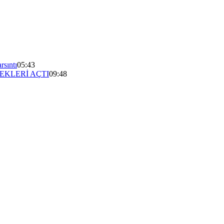
rsıntı
05:43
EKLERİ AÇTI
09:48