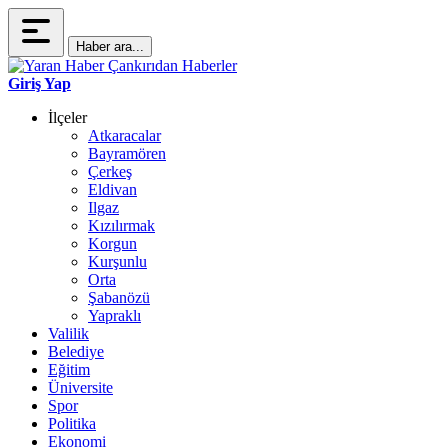
Haber ara...
Giriş Yap
İlçeler
Atkaracalar
Bayramören
Çerkeş
Eldivan
Ilgaz
Kızılırmak
Korgun
Kurşunlu
Orta
Şabanözü
Yapraklı
Valilik
Belediye
Eğitim
Üniversite
Spor
Politika
Ekonomi