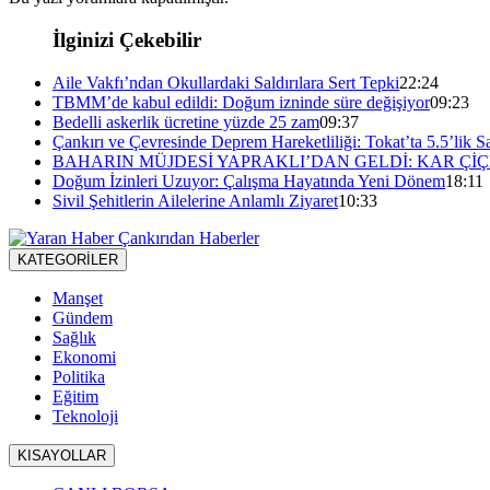
İlginizi Çekebilir
Aile Vakfı’ndan Okullardaki Saldırılara Sert Tepki
22:24
TBMM’de kabul edildi: Doğum izninde süre değişiyor
09:23
Bedelli askerlik ücretine yüzde 25 zam
09:37
Çankırı ve Çevresinde Deprem Hareketliliği: Tokat’ta 5.5’lik Sa
BAHARIN MÜJDESİ YAPRAKLI’DAN GELDİ: KAR ÇİÇ
Doğum İzinleri Uzuyor: Çalışma Hayatında Yeni Dönem
18:11
Sivil Şehitlerin Ailelerine Anlamlı Ziyaret
10:33
KATEGORİLER
Manşet
Gündem
Sağlık
Ekonomi
Politika
Eğitim
Teknoloji
KISAYOLLAR