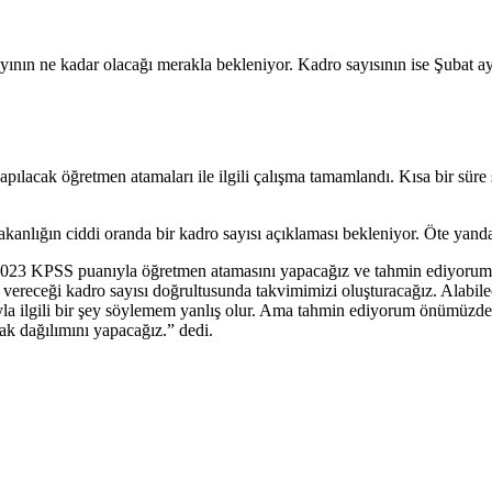
yının ne kadar olacağı merakla bekleniyor. Kadro sayısının ise Şubat a
lacak öğretmen atamaları ile ilgili çalışma tamamlandı. Kısa bir süre so
anlığın ciddi oranda bir kadro sayısı açıklaması bekleniyor. Öte yanda
n “2023 KPSS puanıyla öğretmen atamasını yapacağız ve tahmin ediyoru
vereceği kadro sayısı doğrultusunda takvimimizi oluşturacağız. Alabi
a ilgili bir şey söylemem yanlış olur. Ama tahmin ediyorum önümüzde
rak dağılımını yapacağız.” dedi.