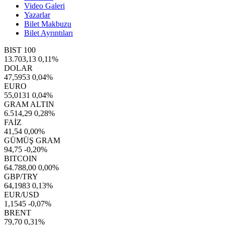
Video Galeri
Yazarlar
Bilet Makbuzu
Bilet Ayrıntıları
BIST 100
13.703,13
0,11%
DOLAR
47,5953
0,04%
EURO
55,0131
0,04%
GRAM ALTIN
6.514,29
0,28%
FAİZ
41,54
0,00%
GÜMÜŞ GRAM
94,75
-0,20%
BITCOIN
64.788,00
0,00%
GBP/TRY
64,1983
0,13%
EUR/USD
1,1545
-0,07%
BRENT
79,70
0,31%