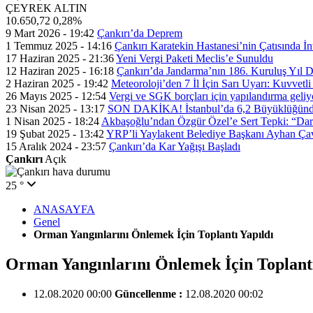
ÇEYREK ALTIN
10.650,72
0,28%
9 Mart 2026 - 19:42
Çankırı’da Deprem
1 Temmuz 2025 - 14:16
Çankırı Karatekin Hastanesi’nin Çatısında İn
17 Haziran 2025 - 21:36
Yeni Vergi Paketi Meclis’e Sunuldu
12 Haziran 2025 - 16:18
Çankırı’da Jandarma’nın 186. Kuruluş Yıl
2 Haziran 2025 - 19:42
Meteoroloji’den 7 İl İçin Sarı Uyarı: Kuvvetl
26 Mayıs 2025 - 12:54
Vergi ve SGK borçları için yapılandırma geli
23 Nisan 2025 - 13:17
SON DAKİKA! İstanbul’da 6,2 Büyüklüğünde
1 Nisan 2025 - 18:24
Akbaşoğlu’ndan Özgür Özel’e Sert Tepki: “Dar
19 Şubat 2025 - 13:42
YRP’li Yaylakent Belediye Başkanı Ayhan Çav
15 Aralık 2024 - 23:57
Çankırı’da Kar Yağışı Başladı
Çankırı
Açık
25 °
ANASAYFA
Genel
Orman Yangınlarını Önlemek İçin Toplantı Yapıldı
Orman Yangınlarını Önlemek İçin Toplantı
12.08.2020 00:00
Güncellenme :
12.08.2020 00:02