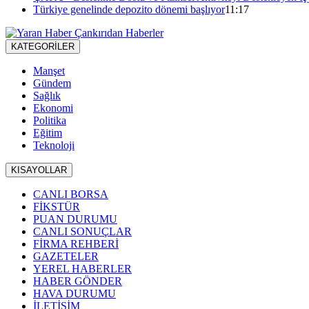
Türkiye genelinde depozito dönemi başlıyor
11:17
KATEGORİLER
Manşet
Gündem
Sağlık
Ekonomi
Politika
Eğitim
Teknoloji
KISAYOLLAR
CANLI BORSA
FİKSTÜR
PUAN DURUMU
CANLI SONUÇLAR
FİRMA REHBERİ
GAZETELER
YEREL HABERLER
HABER GÖNDER
HAVA DURUMU
İLETİŞİM