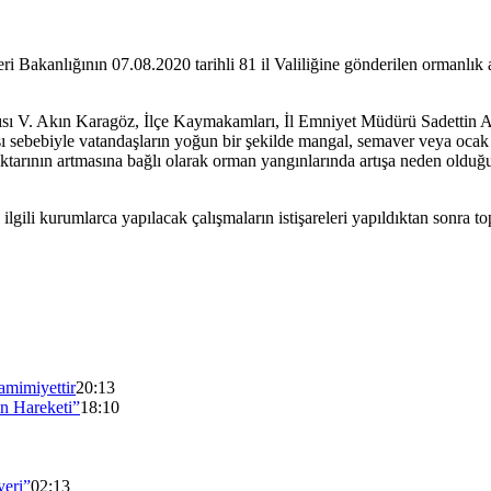
eri Bakanlığının 07.08.2020 tarihli 81 il Valiliğine gönderilen ormanlı
ısı V. Akın Karagöz, İlçe Kaymakamları, İl Emniyet Müdürü Sadettin Ak
ası sebebiyle vatandaşların yoğun bir şekilde mangal, semaver veya ocak 
iktarının artmasına bağlı olarak orman yangınlarında artışa neden olduğu
li kurumlarca yapılacak çalışmaların istişareleri yapıldıktan sonra top
mimiyettir
20:13
n Hareketi”
18:10
yeri”
02:13