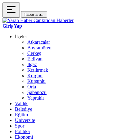
Haber ara...
Giriş Yap
İlçeler
Atkaracalar
Bayramören
Çerkeş
Eldivan
Ilgaz
Kızılırmak
Korgun
Kurşunlu
Orta
Şabanözü
Yapraklı
Valilik
Belediye
Eğitim
Üniversite
Spor
Politika
Ekonomi