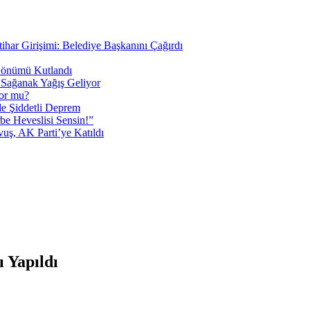
tihar Girişimi: Belediye Başkanını Çağırdı
 Dönümü Kutlandı
i Sağanak Yağış Geliyor
yor mu?
 Şiddetli Deprem
be Heveslisi Sensin!”
uş, AK Parti’ye Katıldı
 Yapıldı