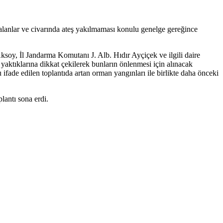
k alanlar ve civarında ateş yakılmaması konulu genelge gereğince
soy, İl Jandarma Komutanı J. Alb. Hıdır Ayçiçek ve ilgili daire
yaktıklarına dikkat çekilerek bunların önlenmesi için alınacak
 ifade edilen toplantıda artan orman yangınları ile birlikte daha önceki
lantı sona erdi.