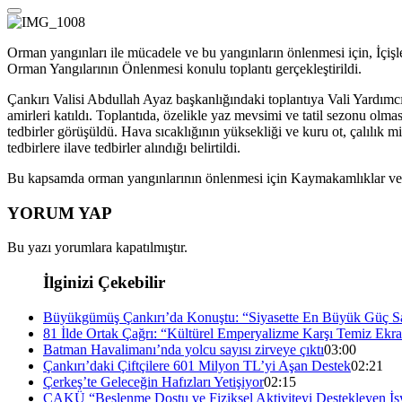
Orman yangınları ile mücadele ve bu yangınların önlenmesi için, İçişl
Orman Yangılarının Önlenmesi konulu toplantı gerçekleştirildi.
Çankırı Valisi Abdullah Ayaz başkanlığındaki toplantıya Vali Yardımc
amirleri katıldı. Toplantıda, özelikle yaz mevsimi ve tatil sezonu olm
tedbirler görüşüldü. Hava sıcaklığının yüksekliği ve kuru ot, çalılık m
tedbirlere ilave tedbirler alındığı belirtildi.
Bu kapsamda orman yangınlarının önlenmesi için Kaymakamlıklar ve ilgi
YORUM YAP
Bu yazı yorumlara kapatılmıştır.
İlginizi Çekebilir
Büyükgümüş Çankırı’da Konuştu: “Siyasette En Büyük Güç Sa
81 İlde Ortak Çağrı: “Kültürel Emperyalizme Karşı Temiz Ekra
Batman Havalimanı’nda yolcu sayısı zirveye çıktı
03:00
Çankırı’daki Çiftçilere 601 Milyon TL’yi Aşan Destek
02:21
Çerkeş’te Geleceğin Hafızları Yetişiyor
02:15
ÇAKÜ “Beslenme Dostu ve Fiziksel Aktiviteyi Destekleyen İş