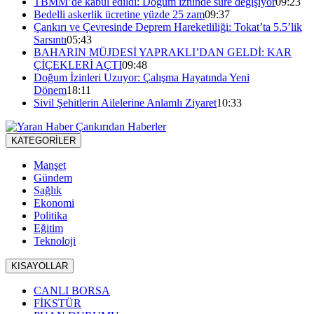
TBMM’de kabul edildi: Doğum izninde süre değişiyor
09:23
Bedelli askerlik ücretine yüzde 25 zam
09:37
Çankırı ve Çevresinde Deprem Hareketliliği: Tokat’ta 5.5’lik
Sarsıntı
05:43
BAHARIN MÜJDESİ YAPRAKLI’DAN GELDİ: KAR
ÇİÇEKLERİ AÇTI
09:48
Doğum İzinleri Uzuyor: Çalışma Hayatında Yeni
Dönem
18:11
Sivil Şehitlerin Ailelerine Anlamlı Ziyaret
10:33
KATEGORİLER
Manşet
Gündem
Sağlık
Ekonomi
Politika
Eğitim
Teknoloji
KISAYOLLAR
CANLI BORSA
FİKSTÜR