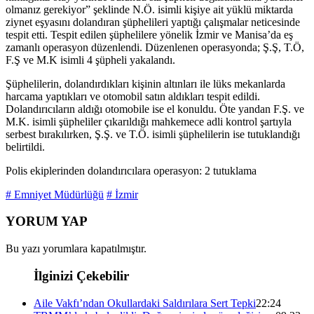
olmanız gerekiyor” şeklinde N.Ö. isimli kişiye ait yüklü miktarda
ziynet eşyasını dolandıran şüphelileri yaptığı çalışmalar neticesinde
tespit etti. Tespit edilen şüphelilere yönelik İzmir ve Manisa’da eş
zamanlı operasyon düzenlendi. Düzenlenen operasyonda; Ş.Ş, T.Ö,
F.Ş ve M.K isimli 4 şüpheli yakalandı.
Şüphelilerin, dolandırdıkları kişinin altınları ile lüks mekanlarda
harcama yaptıkları ve otomobil satın aldıkları tespit edildi.
Dolandırıcıların aldığı otomobile ise el konuldu. Öte yandan F.Ş. ve
M.K. isimli şüpheliler çıkarıldığı mahkemece adli kontrol şartıyla
serbest bırakılırken, Ş.Ş. ve T.Ö. isimli şüphelilerin ise tutuklandığı
belirtildi.
Polis ekiplerinden dolandırıcılara operasyon: 2 tutuklama
# Emniyet Müdürlüğü
# İzmir
YORUM YAP
Bu yazı yorumlara kapatılmıştır.
İlginizi Çekebilir
Aile Vakfı’ndan Okullardaki Saldırılara Sert Tepki
22:24