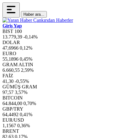
Haber ara...
Giriş Yap
BIST 100
13.779,39
-0,14%
DOLAR
47,6966
0,12%
EURO
55,1896
0,45%
GRAM ALTIN
6.660,55
2,59%
FAİZ
41,30
-0,55%
GÜMÜŞ GRAM
97,57
3,57%
BITCOIN
64.844,00
0,70%
GBP/TRY
64,4492
0,41%
EUR/USD
1,1567
0,36%
BRENT
82,63
0,17%