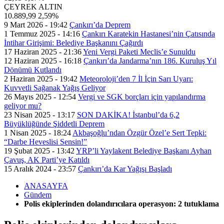
ÇEYREK ALTIN
10.889,99
2,59%
9 Mart 2026 - 19:42
Çankırı’da Deprem
1 Temmuz 2025 - 14:16
Çankırı Karatekin Hastanesi’nin Çatısında
İntihar Girişimi: Belediye Başkanını Çağırdı
17 Haziran 2025 - 21:36
Yeni Vergi Paketi Meclis’e Sunuldu
12 Haziran 2025 - 16:18
Çankırı’da Jandarma’nın 186. Kuruluş Yıl
Dönümü Kutlandı
2 Haziran 2025 - 19:42
Meteoroloji’den 7 İl İçin Sarı Uyarı:
Kuvvetli Sağanak Yağış Geliyor
26 Mayıs 2025 - 12:54
Vergi ve SGK borçları için yapılandırma
geliyor mu?
23 Nisan 2025 - 13:17
SON DAKİKA! İstanbul’da 6,2
Büyüklüğünde Şiddetli Deprem
1 Nisan 2025 - 18:24
Akbaşoğlu’ndan Özgür Özel’e Sert Tepki:
“Darbe Heveslisi Sensin!”
19 Şubat 2025 - 13:42
YRP’li Yaylakent Belediye Başkanı Ayhan
Çavuş, AK Parti’ye Katıldı
15 Aralık 2024 - 23:57
Çankırı’da Kar Yağışı Başladı
ANASAYFA
Gündem
Polis ekiplerinden dolandırıcılara operasyon: 2 tutuklama