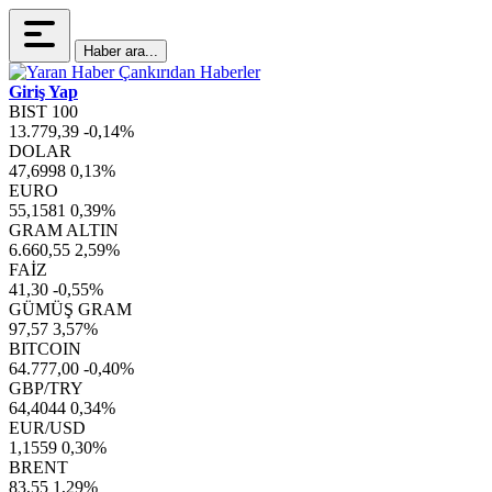
Haber ara...
Giriş Yap
BIST 100
13.779,39
-0,14%
DOLAR
47,6998
0,13%
EURO
55,1581
0,39%
GRAM ALTIN
6.660,55
2,59%
FAİZ
41,30
-0,55%
GÜMÜŞ GRAM
97,57
3,57%
BITCOIN
64.777,00
-0,40%
GBP/TRY
64,4044
0,34%
EUR/USD
1,1559
0,30%
BRENT
83,55
1,29%