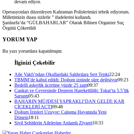
devam ediyor.
Operasyonları düzenleyen Kahraman Polislerimizi tebrik ediyorum.
Milletimizin duası sizlerle ” ifadelerini kullandı.
Şanlıurfa’da “GÜLBAHARLAR” Olarak Bilinen Organize Suç
Örgütü Çökertildi
YORUM YAP
Bu yazı yorumlara kapatılmıştır.
İlginizi Çekebilir
Aile Vakfı’ndan Okullardaki Saldırılara Sert Tepki
22:24
TBMM’de kabul edildi: Doğum izninde süre değişiyor
09:23
Bedelli askerlik ücretine yüzde 25 zam
09:37
Çankırı ve Çevresinde Deprem Hareketliliği: Tokat’ta 5.5’lik
Sarsıntı
05:43
BAHARIN MÜJDESİ YAPRAKLI’DAN GELDİ: KAR
ÇİÇEKLERİ AÇTI
09:48
Doğum İzinleri Uzuyor: Çalışma Hayatında Yeni
Dönem
18:11
Sivil Şehitlerin Ailelerine Anlamlı Ziyaret
10:33