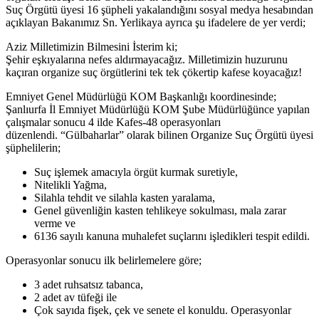
Suç Örgütü üyesi 16 şüpheli yakalandığını sosyal medya hesabından
açıklayan Bakanımız Sn. Yerlikaya ayrıca şu ifadelere de yer verdi;
Aziz Milletimizin Bilmesini İsterim ki;
Şehir eşkıyalarına nefes aldırmayacağız. Milletimizin huzurunu
kaçıran organize suç örgütlerini tek tek çökertip kafese koyacağız!
Emniyet Genel Müdürlüğü KOM Başkanlığı koordinesinde;
Şanlıurfa İl Emniyet Müdürlüğü KOM Şube Müdürlüğünce yapılan
çalışmalar sonucu 4 ilde Kafes-48 operasyonları
düzenlendi. “Gülbaharlar” olarak bilinen Organize Suç Örgütü üyesi
şüphelilerin;
Suç işlemek amacıyla örgüt kurmak suretiyle,
Nitelikli Yağma,
Silahla tehdit ve silahla kasten yaralama,
Genel güvenliğin kasten tehlikeye sokulması, mala zarar
verme ve
6136 sayılı kanuna muhalefet suçlarını işledikleri tespit edildi.
Operasyonlar sonucu ilk belirlemelere göre;
3 adet ruhsatsız tabanca,
2 adet av tüfeği ile
Çok sayıda fişek, çek ve senete el konuldu. Operasyonlar