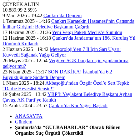
ÇEYREK ALTIN
10.889,99
2,59%
9 Mart 2026 - 19:42
Çankırı’da Deprem
1 Temmuz 2025 - 14:16
Çankırı Karatekin Hastanesi’nin Çatısında
İntihar Girişimi: Belediye Başkanını Çağırdı
17 Haziran 2025 - 21:36
Yeni Vergi Paketi Meclis’e Sunuldu
12 Haziran 2025 - 16:18
Çankırı’da Jandarma’nın 186. Kuruluş Yıl
Dönümü Kutlandı
2 Haziran 2025 - 19:42
Meteoroloji’den 7 İl İçin Sarı Uyarı:
Kuvvetli Sağanak Yağış Geliyor
26 Mayıs 2025 - 12:54
Vergi ve SGK borçları için yapılandırma
geliyor mu?
23 Nisan 2025 - 13:17
SON DAKİKA! İstanbul’da 6,2
Büyüklüğünde Şiddetli Deprem
1 Nisan 2025 - 18:24
Akbaşoğlu’ndan Özgür Özel’e Sert Tepki:
“Darbe Heveslisi Sensin!”
19 Şubat 2025 - 13:42
YRP’li Yaylakent Belediye Başkanı Ayhan
Çavuş, AK Parti’ye Katıldı
15 Aralık 2024 - 23:57
Çankırı’da Kar Yağışı Başladı
ANASAYFA
Gündem
Şanlıurfa’da “GÜLBAHARLAR” Olarak Bilinen
Organize Suç Örgütü Çökertildi