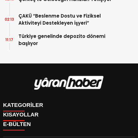
ÇAKÜ “Beslenme Dostu ve Fiziksel
02:13
Aktiviteyi Destekleyen İşyeri”
Türkiye genelinde depozito dönemi
11:17
başlıyor
KATEGORİLER
KISAYOLLAR
Manşet
E-BÜLTEN
Gündem
CANLI BORSA
Sağlık
FİKSTÜR