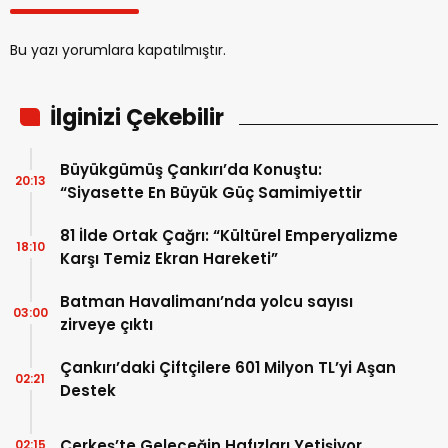
Bu yazı yorumlara kapatılmıştır.
İlginizi Çekebilir
Büyükgümüş Çankırı’da Konuştu:
20:13
“Siyasette En Büyük Güç Samimiyettir
81 İlde Ortak Çağrı: “Kültürel Emperyalizme
18:10
Karşı Temiz Ekran Hareketi”
Batman Havalimanı’nda yolcu sayısı
03:00
zirveye çıktı
Çankırı’daki Çiftçilere 601 Milyon TL’yi Aşan
02:21
Destek
Çerkeş’te Geleceğin Hafızları Yetişiyor
02:15