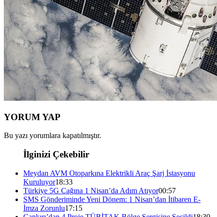
YORUM YAP
Bu yazı yorumlara kapatılmıştır.
İlginizi Çekebilir
Meydan AVM Otoparkına Elektrikli Araç Şarj İstasyonu
Kuruluyor
18:33
Türkiye 5G Çağına 1 Nisan’da Adım Atıyor
00:57
SMS Gönderiminde Yeni Dönem: 1 Nisan’dan İtibaren E-
İmza Zorunlu
17:15
Çankırı’dan 4 Proje TÜBİTAK Bölge Sergisine Seçildi
18:30