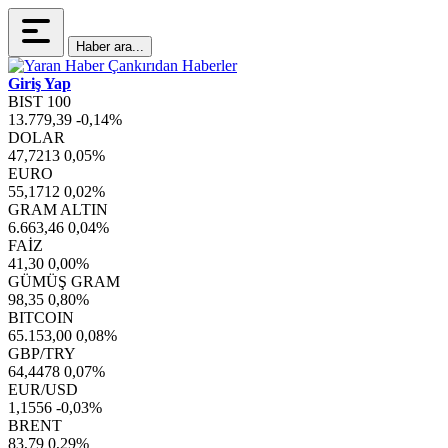
Haber ara...
Giriş Yap
BIST 100
13.779,39
-0,14%
DOLAR
47,7213
0,05%
EURO
55,1712
0,02%
GRAM ALTIN
6.663,46
0,04%
FAİZ
41,30
0,00%
GÜMÜŞ GRAM
98,35
0,80%
BITCOIN
65.153,00
0,08%
GBP/TRY
64,4478
0,07%
EUR/USD
1,1556
-0,03%
BRENT
83,79
0,29%