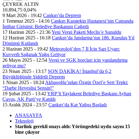
ÇEYREK ALTIN
10.894,75
0,04%
9 Mart 2026 - 19:42
Çankırı’da Deprem
1 Temmuz 2025 - 14:16
Çankırı Karatekin Hastanesi’nin Çatısında
İntihar Girişimi: Belediye Başkanını Çağırdı
17 Haziran 2025 - 21:36
Yeni Vergi Paketi Meclis’e Sunuldu
12 Haziran 2025 - 16:18
Çankırı’da Jandarma’nın 186. Kuruluş Yıl
Dönümü Kutlandı
2 Haziran 2025 - 19:42
Meteoroloji’den 7 İl İçin Sarı Uyarı:
Kuvvetli Sağanak Yağış Geliyor
26 Mayıs 2025 - 12:54
Vergi ve SGK borçları için yapılandırma
geliyor mu?
23 Nisan 2025 - 13:17
SON DAKİKA! İstanbul’da 6,2
Büyüklüğünde Şiddetli Deprem
1 Nisan 2025 - 18:24
Akbaşoğlu’ndan Özgür Özel’e Sert Tepki:
“Darbe Heveslisi Sensin!”
19 Şubat 2025 - 13:42
YRP’li Yaylakent Belediye Başkanı Ayhan
Çavuş, AK Parti’ye Katıldı
15 Aralık 2024 - 23:57
Çankırı’da Kar Yağışı Başladı
ANASAYFA
Teknoloji
Starlink gerekli onayı aldı: Yörüngedeki uydu sayısı 15
bine çıkıyor