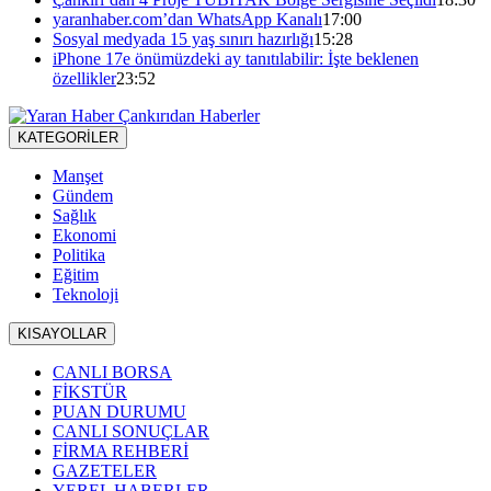
yaranhaber.com’dan WhatsApp Kanalı
17:00
Sosyal medyada 15 yaş sınırı hazırlığı
15:28
iPhone 17e önümüzdeki ay tanıtılabilir: İşte beklenen
özellikler
23:52
KATEGORİLER
Manşet
Gündem
Sağlık
Ekonomi
Politika
Eğitim
Teknoloji
KISAYOLLAR
CANLI BORSA
FİKSTÜR
PUAN DURUMU
CANLI SONUÇLAR
FİRMA REHBERİ
GAZETELER
YEREL HABERLER