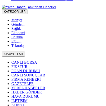
KATEGORİLER
Manşet
Gündem
Sağlık
Ekonomi
Politika
Eğitim
Teknoloji
KISAYOLLAR
CANLI BORSA
FİKSTÜR
PUAN DURUMU
CANLI SONUÇLAR
FİRMA REHBERİ
GAZETELER
YEREL HABERLER
HABER GÖNDER
HAVA DURUMU
İLETİŞİM
KÜNYE