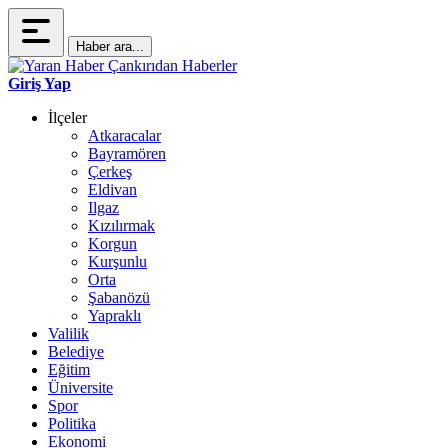
Haber ara...
Giriş Yap
İlçeler
Atkaracalar
Bayramören
Çerkeş
Eldivan
Ilgaz
Kızılırmak
Korgun
Kurşunlu
Orta
Şabanözü
Yapraklı
Valilik
Belediye
Eğitim
Üniversite
Spor
Politika
Ekonomi