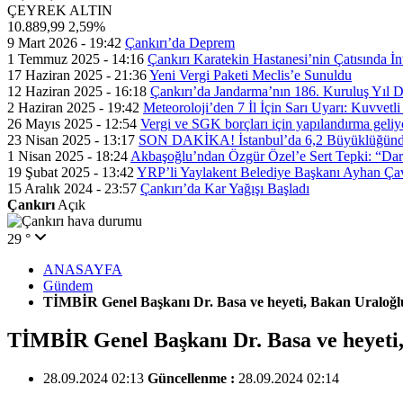
ÇEYREK ALTIN
10.889,99
2,59%
9 Mart 2026 - 19:42
Çankırı’da Deprem
1 Temmuz 2025 - 14:16
Çankırı Karatekin Hastanesi’nin Çatısında İn
17 Haziran 2025 - 21:36
Yeni Vergi Paketi Meclis’e Sunuldu
12 Haziran 2025 - 16:18
Çankırı’da Jandarma’nın 186. Kuruluş Yıl
2 Haziran 2025 - 19:42
Meteoroloji’den 7 İl İçin Sarı Uyarı: Kuvvetl
26 Mayıs 2025 - 12:54
Vergi ve SGK borçları için yapılandırma geli
23 Nisan 2025 - 13:17
SON DAKİKA! İstanbul’da 6,2 Büyüklüğünde
1 Nisan 2025 - 18:24
Akbaşoğlu’ndan Özgür Özel’e Sert Tepki: “Dar
19 Şubat 2025 - 13:42
YRP’li Yaylakent Belediye Başkanı Ayhan Çav
15 Aralık 2024 - 23:57
Çankırı’da Kar Yağışı Başladı
Çankırı
Açık
29 °
ANASAYFA
Gündem
TİMBİR Genel Başkanı Dr. Basa ve heyeti, Bakan Uraloğlu
TİMBİR Genel Başkanı Dr. Basa ve heyeti,
28.09.2024 02:13
Güncellenme :
28.09.2024 02:14