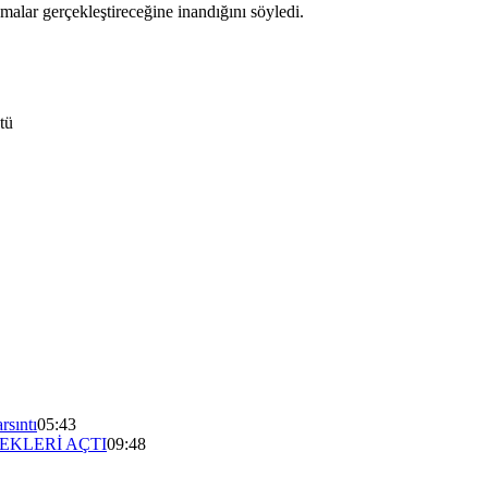
alar gerçekleştireceğine inandığını söyledi.
tü
rsıntı
05:43
EKLERİ AÇTI
09:48