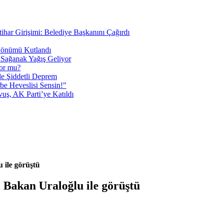
tihar Girişimi: Belediye Başkanını Çağırdı
 Dönümü Kutlandı
i Sağanak Yağış Geliyor
yor mu?
 Şiddetli Deprem
be Heveslisi Sensin!”
uş, AK Parti’ye Katıldı
 ile görüştü
 Bakan Uraloğlu ile görüştü