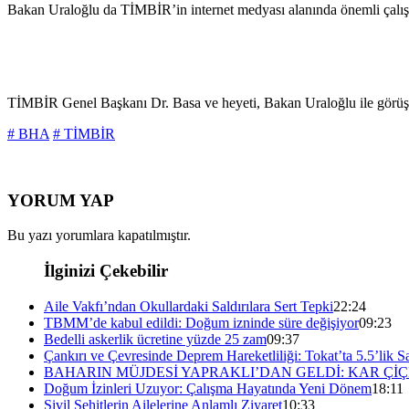
Bakan Uraloğlu da TİMBİR’in internet medyası alanında önemli çalışm
TİMBİR Genel Başkanı Dr. Basa ve heyeti, Bakan Uraloğlu ile görüş
# BHA
# TİMBİR
YORUM YAP
Bu yazı yorumlara kapatılmıştır.
İlginizi Çekebilir
Aile Vakfı’ndan Okullardaki Saldırılara Sert Tepki
22:24
TBMM’de kabul edildi: Doğum izninde süre değişiyor
09:23
Bedelli askerlik ücretine yüzde 25 zam
09:37
Çankırı ve Çevresinde Deprem Hareketliliği: Tokat’ta 5.5’lik Sa
BAHARIN MÜJDESİ YAPRAKLI’DAN GELDİ: KAR ÇİÇ
Doğum İzinleri Uzuyor: Çalışma Hayatında Yeni Dönem
18:11
Sivil Şehitlerin Ailelerine Anlamlı Ziyaret
10:33