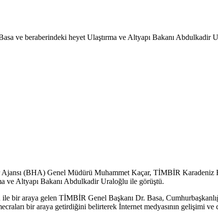
sa ve beraberindeki heyet Ulaştırma ve Altyapı Bakanı Abdulkadir Ura
er Ajansı (BHA) Genel Müdürü Muhammet Kaçar, TİMBİR Karadeniz 
a ve Altyapı Bakanı Abdulkadir Uraloğlu ile görüştü.
e bir araya gelen TİMBİR Genel Başkanı Dr. Basa, Cumhurbaşkanlığı
aları bir araya getirdiğini belirterek İnternet medyasının gelişimi ve des