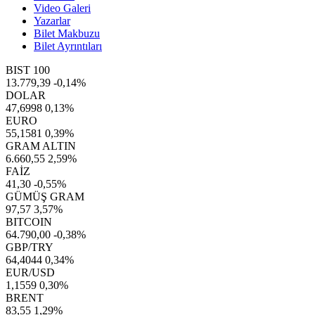
Video Galeri
Yazarlar
Bilet Makbuzu
Bilet Ayrıntıları
BIST 100
13.779,39
-0,14%
DOLAR
47,6998
0,13%
EURO
55,1581
0,39%
GRAM ALTIN
6.660,55
2,59%
FAİZ
41,30
-0,55%
GÜMÜŞ GRAM
97,57
3,57%
BITCOIN
64.790,00
-0,38%
GBP/TRY
64,4044
0,34%
EUR/USD
1,1559
0,30%
BRENT
83,55
1,29%