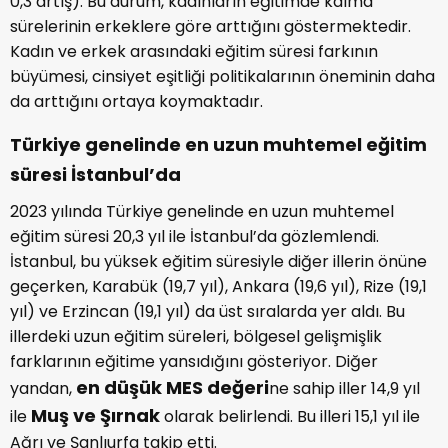
0,3 artış). Bu durum, kadınların eğitimde kalma
sürelerinin erkeklere göre arttığını göstermektedir.
Kadın ve erkek arasındaki eğitim süresi farkının
büyümesi, cinsiyet eşitliği politikalarının öneminin daha
da arttığını ortaya koymaktadır.
Türkiye genelinde en uzun muhtemel eğitim
süresi İstanbul’da
2023 yılında Türkiye genelinde en uzun muhtemel
eğitim süresi 20,3 yıl ile İstanbul’da gözlemlendi.
İstanbul, bu yüksek eğitim süresiyle diğer illerin önüne
geçerken, Karabük (19,7 yıl), Ankara (19,6 yıl), Rize (19,1
yıl) ve Erzincan (19,1 yıl) da üst sıralarda yer aldı. Bu
illerdeki uzun eğitim süreleri, bölgesel gelişmişlik
farklarının eğitime yansıdığını gösteriyor. Diğer
en düşük MES değeri
yandan,
ne sahip iller 14,9 yıl
Muş ve Şırnak
ile
olarak belirlendi. Bu illeri 15,1 yıl ile
Ağrı ve Şanlıurfa takip etti.