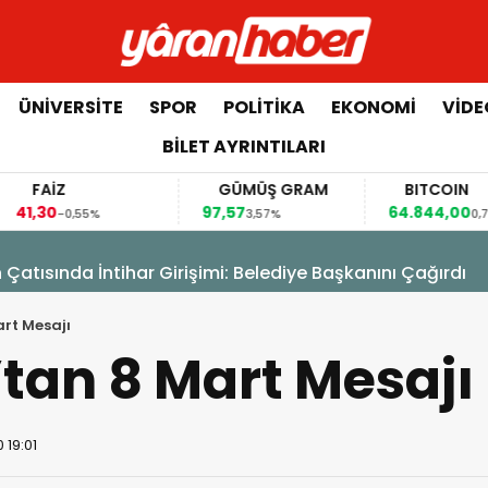
ÜNIVERSITE
SPOR
POLITIKA
EKONOMI
VIDE
BILET AYRINTILARI
FAİZ
GÜMÜŞ GRAM
BITCOIN
1,30
97,57
64.844,00
-0,55%
3,57%
0,70%
 Çatısında İntihar Girişimi: Belediye Başkanını Çağırdı
art Mesajı
’tan 8 Mart Mesajı
 19:01