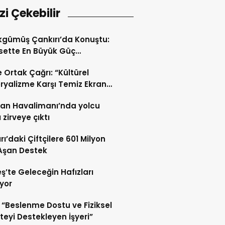
izi Çekebilir
gümüş Çankırı’da Konuştu:
sette En Büyük Güç
iyettir
de Ortak Çağrı: “Kültürel
yalizme Karşı Temiz Ekran
eti”
an Havalimanı’nda yolcu
 zirveye çıktı
rı’daki Çiftçilere 601 Milyon
 Aşan Destek
ş’te Geleceğin Hafızları
iyor
“Beslenme Dostu ve Fiziksel
iteyi Destekleyen İşyeri”