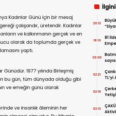
İlgin
ünya Kadınlar Günü için bir mesaj
Büyük
20:13
 gereği çalışandır, üretendir. Kadınlar
“Siya
Samim
lanların ve kalkınmanın gerçek ve en
81 İl
18:10
sonucu olarak da toplumda gerçek ve
Emper
Harek
klamasını yaptı.
Batm
03:00
sayısı
r Günüdür. 1977 yılında Birleşmiş
Çankı
02:21
TL’yi
ilen bu gün, tüm dünyada olduğu gibi
ının ve emeğin günü olarak
Çerke
02:15
Yetiş
ÇAKÜ 
evrinde ve insanlık âleminin her
02:13
Aktiv