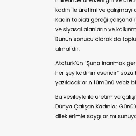
milletinde üretkenliğin ve üret
kadın ile üretimi ve çalışmay
Kadın tabiatı gereği çalışandı
ve siyasal alanların ve kalkınm
Bunun sonucu olarak da toplum
almalıdır.
Atatürk’ün “Şuna inanmak ger
her şey kadının eseridir” söz
yazılacakların tümünü veciz bi
Bu vesileyle ile üretim ve çal
Dünya Çalışan Kadınlar Günü’n
dileklerimle saygılarımı sunuy