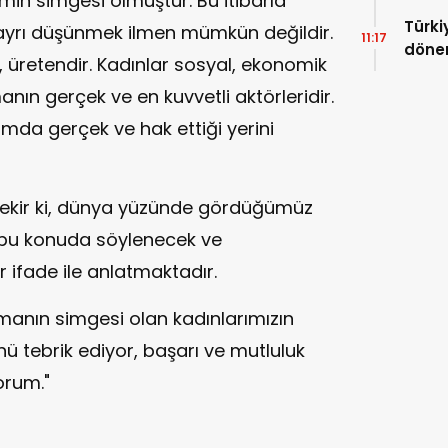
imin simgesi olmuştur. Bu itibarla
Türki
ı ayrı düşünmek ilmen mümkün değildir.
11:17
dönem
r, üretendir. Kadınlar sosyal, ekonomik
anın gerçek ve en kuvvetli aktörleridir.
da gerçek ve hak ettiği yerini
ekir ki, dünya yüzünde gördüğümüz
ü bu konuda söylenecek ve
r ifade ile anlatmaktadır.
ışmanın simgesi olan kadınlarımızın
ü tebrik ediyor, başarı ve mutluluk
orum."