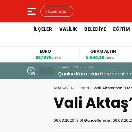
Haber ara...
İLÇELER
VALILIK
BELEDIYE
EĞITIM
EURO
GRAM ALTIN
55,1896
6.660,55
4
12%
0,45%
2,59%
1 Temmuz 2025 - 14:16
Çankırı Karatekin Hastanesi’nin
ANASAYFA
Genel
Vali Aktaş’tan 8 M
Vali Aktaş
06.03.2020 19:01
Güncellenme :
06.03.2020