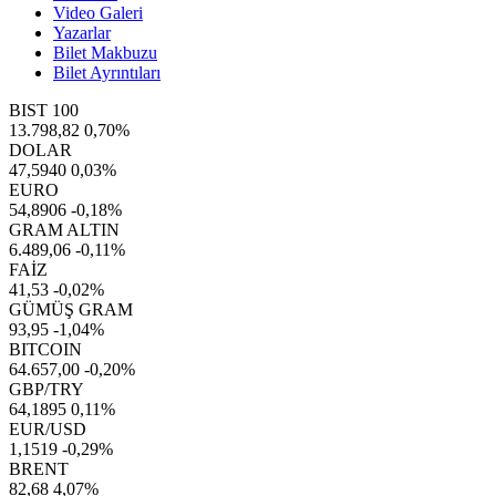
Video Galeri
Yazarlar
Bilet Makbuzu
Bilet Ayrıntıları
BIST 100
13.798,82
0,70%
DOLAR
47,5940
0,03%
EURO
54,8906
-0,18%
GRAM ALTIN
6.489,06
-0,11%
FAİZ
41,53
-0,02%
GÜMÜŞ GRAM
93,95
-1,04%
BITCOIN
64.657,00
-0,20%
GBP/TRY
64,1895
0,11%
EUR/USD
1,1519
-0,29%
BRENT
82,68
4,07%