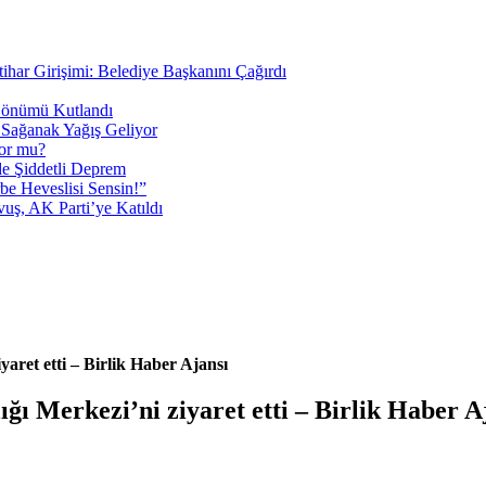
tihar Girişimi: Belediye Başkanını Çağırdı
 Dönümü Kutlandı
i Sağanak Yağış Geliyor
yor mu?
 Şiddetli Deprem
be Heveslisi Sensin!”
uş, AK Parti’ye Katıldı
aret etti – Birlik Haber Ajansı
ğı Merkezi’ni ziyaret etti – Birlik Haber A