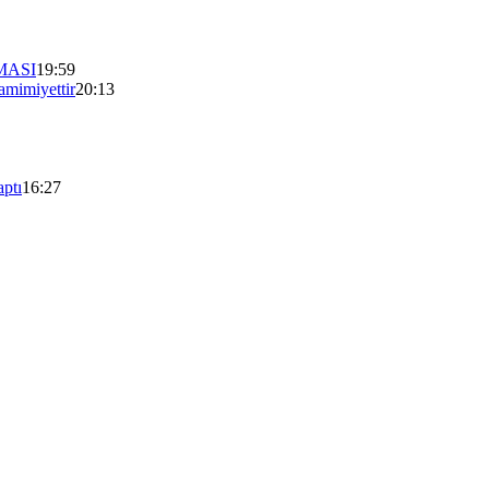
MASI
19:59
mimiyettir
20:13
aptı
16:27