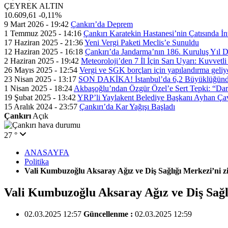
ÇEYREK ALTIN
10.609,61
-0,11%
9 Mart 2026 - 19:42
Çankırı’da Deprem
1 Temmuz 2025 - 14:16
Çankırı Karatekin Hastanesi’nin Çatısında İn
17 Haziran 2025 - 21:36
Yeni Vergi Paketi Meclis’e Sunuldu
12 Haziran 2025 - 16:18
Çankırı’da Jandarma’nın 186. Kuruluş Yıl
2 Haziran 2025 - 19:42
Meteoroloji’den 7 İl İçin Sarı Uyarı: Kuvvetl
26 Mayıs 2025 - 12:54
Vergi ve SGK borçları için yapılandırma geli
23 Nisan 2025 - 13:17
SON DAKİKA! İstanbul’da 6,2 Büyüklüğünde
1 Nisan 2025 - 18:24
Akbaşoğlu’ndan Özgür Özel’e Sert Tepki: “Dar
19 Şubat 2025 - 13:42
YRP’li Yaylakent Belediye Başkanı Ayhan Çav
15 Aralık 2024 - 23:57
Çankırı’da Kar Yağışı Başladı
Çankırı
Açık
27 °
ANASAYFA
Politika
Vali Kumbuzoğlu Aksaray Ağız ve Diş Sağlığı Merkezi’ni ziy
Vali Kumbuzoğlu Aksaray Ağız ve Diş Sağlı
02.03.2025 12:57
Güncellenme :
02.03.2025 12:59