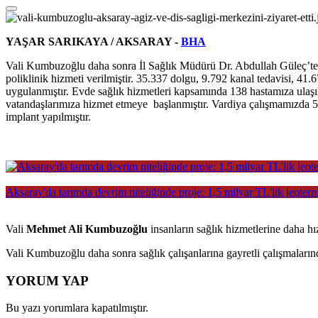
YAŞAR SARIKAYA /
AKSARAY
-
BHA
Vali Kumbuzoğlu daha sonra İl Sağlık Müdürü Dr. Abdullah Güleç’ten
poliklinik hizmeti verilmiştir. 35.337 dolgu, 9.792 kanal tedavisi, 41.
uygulanmıştır. Evde sağlık hizmetleri kapsamında 138 hastamıza ulaşıl
vatandaşlarımıza hizmet etmeye başlanmıştır. Vardiya çalışmamızda 530
implant yapılmıştır.
Aksaray'da tarımda devrim niteliğinde proje: 1,5 milyar TL'lik jeoterm
Vali
Mehmet Ali Kumbuzoğlu
insanların sağlık hizmetlerine daha hız
Vali Kumbuzoğlu daha sonra sağlık çalışanlarına gayretli çalışmalarınd
YORUM YAP
Bu yazı yorumlara kapatılmıştır.