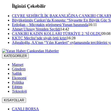
İlginizi Çekebilir
ÇEVRE ŞEHİRCİLİK BAKANLIĞINA ÇANKIRI ÇIKAR
Büyükgümüş Çankırı’da Konuştu: “Siyasette En Büyük Güç Sa
Erdoğan – Miçotakis görüşmesi Yunan basınında
16:11
Ahmet Ulusoy Yeniden Seçildi
14:42
ÇANKIRI KADIN KOLLARI TÜRKİYE 2.’Sİ OLDU
09:08
KKTC Meclisi’nde siyah örtü krizi
16:28
Ağıralioğlu, AA’nın “Yılın Kareleri” oylamasında tercihlerini y
KATEGORİLER
Manşet
Gündem
Sağlık
Ekonomi
Politika
Eğitim
Teknoloji
KISAYOLLAR
CANLI BORSA