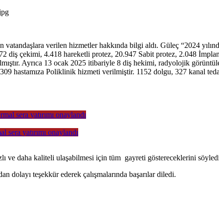
 vatandaşlara verilen hizmetler hakkında bilgi aldı. Güleç “2024 yılı
672 diş çekimi, 4.418 hareketli protez, 20.947 Sabit protez, 2.048 İmplant
mıştır. Ayrıca 13 ocak 2025 itibariyle 8 diş hekimi, radyolojik görünt
9 hastamıza Poliklinik hizmeti verilmiştir. 1152 dolgu, 327 kanal tedavi
al sera yatırımı onaylandı
lı ve daha kaliteli ulaşabilmesi için tüm gayreti göstereceklerini söyledi
an dolayı teşekkür ederek çalışmalarında başarılar diledi.