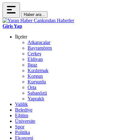
Haber ara...
Giriş Yap
İlçeler
Atkaracalar
Bayramören
Çerkeş
Eldivan
Ilgaz
Kızılırmak
Korgun
Kurşunlu
Orta
Şabanözü
Yapraklı
Valilik
Belediye
Eğitim
Üniversite
Spor
Politika
Ekonomi