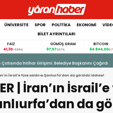
ÜNIVERSITE
SPOR
POLITIKA
EKONOMI
VIDE
BILET AYRINTILARI
FAİZ
GÜMÜŞ GRAM
BITCOIN
1,30
97,57
64.844,00
-0,55%
3,57%
0,70%
 Çatısında İntihar Girişimi: Belediye Başkanını Çağırdı
an’ın İsrail’e füze saldırısı Şanlıurfa’dan da görüldü iddiası!
 | İran’ın İsrail’e
Şanlıurfa’dan da g