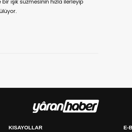
ir ışık süzmesinin hızla ilerleyip
ülüyor.
KISAYOLLAR
E-