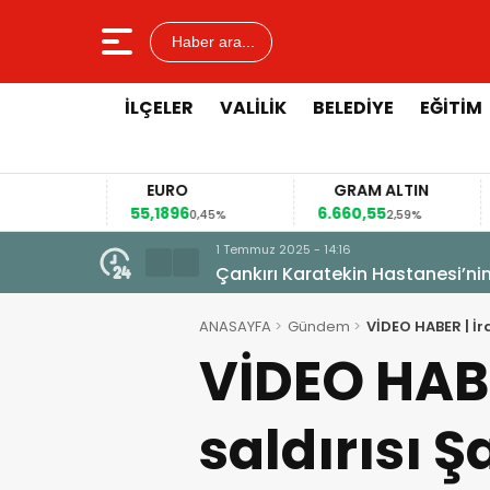
Haber ara...
İLÇELER
VALILIK
BELEDIYE
EĞITIM
EURO
GRAM ALTIN
55,1896
6.660,55
4
12%
0,45%
2,59%
1 Temmuz 2025 - 14:16
Çankırı Karatekin Hastanesi’nin
ANASAYFA
Gündem
VİDEO HABER | İr
VİDEO HABER
saldırısı 