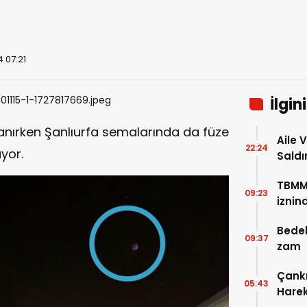
4 07:21
İlgin
anırken Şanlıurfa semalarında da füze
Aile 
22:24
yor.
Saldı
TBMM’
09:23
iznin
Bedel
09:37
zam
Çankı
05:43
Hareke