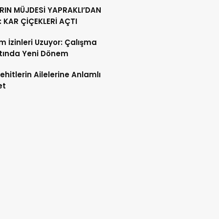
ntı
RIN MÜJDESİ YAPRAKLI’DAN
: KAR ÇİÇEKLERİ AÇTI
 İzinleri Uzuyor: Çalışma
tında Yeni Dönem
Şehitlerin Ailelerine Anlamlı
et