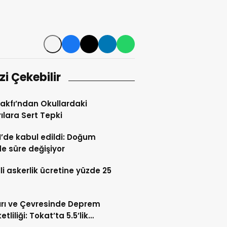
izi Çekebilir
Vakfı’ndan Okullardaki
rılara Sert Tepki
de kabul edildi: Doğum
de süre değişiyor
li askerlik ücretine yüzde 25
rı ve Çevresinde Deprem
tliliği: Tokat’ta 5.5’lik