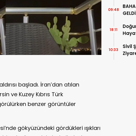
Sarsı
BAHA
09:48
GELDİ
Doğum
18:11
Haya
Sivil 
10:33
Ziyar
aldırısı başladı. İran’dan atılan
rsin ve Kuzey Kıbrıs Türk
örülürken benzer görüntüler
esi’nde gökyüzündeki gördükleri ışıkları