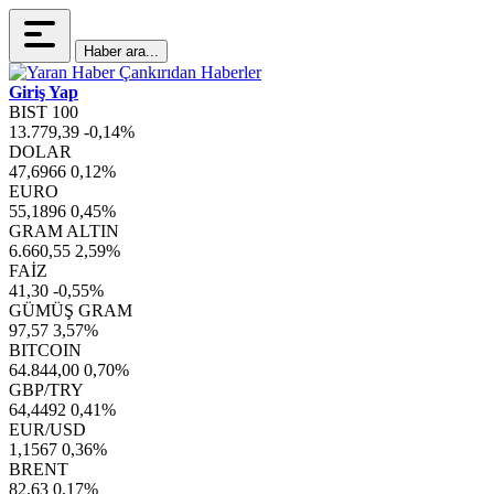
Haber ara...
Giriş Yap
BIST 100
13.779,39
-0,14%
DOLAR
47,6966
0,12%
EURO
55,1896
0,45%
GRAM ALTIN
6.660,55
2,59%
FAİZ
41,30
-0,55%
GÜMÜŞ GRAM
97,57
3,57%
BITCOIN
64.844,00
0,70%
GBP/TRY
64,4492
0,41%
EUR/USD
1,1567
0,36%
BRENT
82,63
0,17%