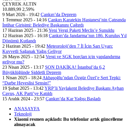
ÇEYREK ALTIN
10.889,99
2,59%
9 Mart 2026 - 19:42
Çankırı’da Deprem
1 Temmuz 2025 - 14:16
Çankırı Karatekin Hastanesi’nin Çatısında
İntihar Girişimi: Belediye Başkanını Çağırdı
17 Haziran 2025 - 21:36
Yeni Vergi Paketi Meclis’e Sunuldu
12 Haziran 2025 - 16:18
Çankırı’da Jandarma’nın 186. Kuruluş Yıl
Dönümü Kutlandı
2 Haziran 2025 - 19:42
Meteoroloji’den 7 İl İçin Sarı Uyarı:
Kuvvetli Sağanak Yağış Geliyor
26 Mayıs 2025 - 12:54
Vergi ve SGK borçları için yapılandırma
geliyor mu?
23 Nisan 2025 - 13:17
SON DAKİKA! İstanbul’da 6,2
Büyüklüğünde Şiddetli Deprem
1 Nisan 2025 - 18:24
Akbaşoğlu’ndan Özgür Özel’e Sert Tepki:
“Darbe Heveslisi Sensin!”
19 Şubat 2025 - 13:42
YRP’li Yaylakent Belediye Başkanı Ayhan
Çavuş, AK Parti’ye Katıldı
15 Aralık 2024 - 23:57
Çankırı’da Kar Yağışı Başladı
ANASAYFA
Teknoloji
Xiaomi resmen açıkladı: Bu telefonlar artık güncelleme
almayacak