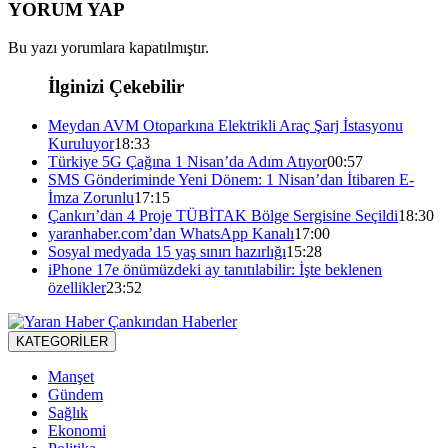
YORUM YAP
Bu yazı yorumlara kapatılmıştır.
İlginizi Çekebilir
Meydan AVM Otoparkına Elektrikli Araç Şarj İstasyonu
Kuruluyor
18:33
Türkiye 5G Çağına 1 Nisan’da Adım Atıyor
00:57
SMS Gönderiminde Yeni Dönem: 1 Nisan’dan İtibaren E-
İmza Zorunlu
17:15
Çankırı’dan 4 Proje TÜBİTAK Bölge Sergisine Seçildi
18:30
yaranhaber.com’dan WhatsApp Kanalı
17:00
Sosyal medyada 15 yaş sınırı hazırlığı
15:28
iPhone 17e önümüzdeki ay tanıtılabilir: İşte beklenen
özellikler
23:52
KATEGORİLER
Manşet
Gündem
Sağlık
Ekonomi