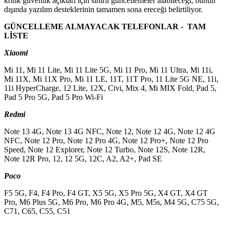
kritik güvenlik açıkları için sınırlı güncellemeler alabileceği, bunun
dışında yazılım desteklerinin tamamen sona ereceği belirtiliyor.
GÜNCELLEME ALMAYACAK TELEFONLAR - TAM
LİSTE
Xiaomi
Mi 11, Mi 11 Lite, Mi 11 Lite 5G, Mi 11 Pro, Mi 11 Ultra, Mi 11i,
Mi 11X, Mi 11X Pro, Mi 11 LE, 11T, 11T Pro, 11 Lite 5G NE, 11i,
11i HyperCharge, 12 Lite, 12X, Civi, Mix 4, Mi MIX Fold, Pad 5,
Pad 5 Pro 5G, Pad 5 Pro Wi-Fi
Redmi
Note 13 4G, Note 13 4G NFC, Note 12, Note 12 4G, Note 12 4G
NFC, Note 12 Pro, Note 12 Pro 4G, Note 12 Pro+, Note 12 Pro
Speed, Note 12 Explorer, Note 12 Turbo, Note 12S, Note 12R,
Note 12R Pro, 12, 12 5G, 12C, A2, A2+, Pad SE
Poco
F5 5G, F4, F4 Pro, F4 GT, X5 5G, X5 Pro 5G, X4 GT, X4 GT
Pro, M6 Plus 5G, M6 Pro, M6 Pro 4G, M5, M5s, M4 5G, C75 5G,
C71, C65, C55, C51