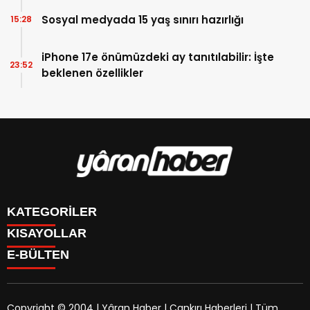
Sosyal medyada 15 yaş sınırı hazırlığı
15:28
iPhone 17e önümüzdeki ay tanıtılabilir: İşte
23:52
beklenen özellikler
KATEGORİLER
KISAYOLLAR
Manşet
E-BÜLTEN
Gündem
CANLI BORSA
Sağlık
FİKSTÜR
Ekonomi
PUAN DURUMU
Politika
Copyright © 2004 | Yâran Haber | Çankırı Haberleri | Tüm