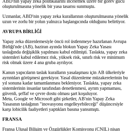
ABD'nin yapay zeka politikalarını incelemek üzere bir görev gücü
oluşturulmasına yönelik bir yasa tasarısı sunmuştu.
Uzmanlar, ABD'nin yapay zeka kurallarının oluşturulmasına yönelik
uzun ve zorlu bir yolun yalnızca başlangıcında olduğunu belirtiyor.
AVRUPA BİRLİĞİ
Yapay zeka düzenlemesiyle öncü rol üstlenmeye hazırlanan Avrupa
Birliği'nde (AB), haziran ayında blokun Yapay Zeka Yasası
taslağında değişiklik yapılması kabul edilmişti. Taslakta, yapay zeka
sistemleri kabul edilemez risk, yüksek risk, sınırlı risk ve minimum
risk olmak üzere 4 ana gruba ayrılıyor.
Kanun yapıcıların taslak kuralların yasalaşması için AB ülkeleriyle
ayrıntıları görüşmesi gerekiyor. Yasal düzenleme müzakerelerinin bu
yıl sonuna kadar tamamlanması bekleniyor. Taslakta, yapay zeka
sistemlerinin insanlar tarafından denetlenmesi, ayrım yapmaması,
güvenli, şeffaf ve çevre dostu olması şart koşuluyor.
Meta, Google ve Microsoft gibi şirketler, AB'nin Yapay Zeka
Yasasının taslağının "inovasyonu engelleyebileceği" düşüncesiyle
karşı lobicilik faaliyetleri yaptıkları basına yansımıştı.
FRANSA
Fransa Ulusal Bilişim ve Özgürlükler Komisyonu (CNIL) nisan