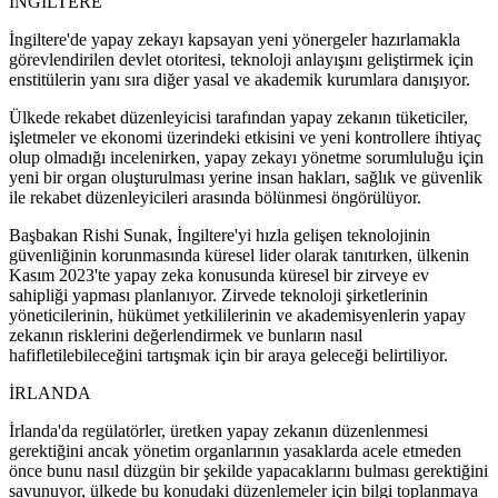
İNGİLTERE
İngiltere'de yapay zekayı kapsayan yeni yönergeler hazırlamakla
görevlendirilen devlet otoritesi, teknoloji anlayışını geliştirmek için
enstitülerin yanı sıra diğer yasal ve akademik kurumlara danışıyor.
Ülkede rekabet düzenleyicisi tarafından yapay zekanın tüketiciler,
işletmeler ve ekonomi üzerindeki etkisini ve yeni kontrollere ihtiyaç
olup olmadığı incelenirken, yapay zekayı yönetme sorumluluğu için
yeni bir organ oluşturulması yerine insan hakları, sağlık ve güvenlik
ile rekabet düzenleyicileri arasında bölünmesi öngörülüyor.
Başbakan Rishi Sunak, İngiltere'yi hızla gelişen teknolojinin
güvenliğinin korunmasında küresel lider olarak tanıtırken, ülkenin
Kasım 2023'te yapay zeka konusunda küresel bir zirveye ev
sahipliği yapması planlanıyor. Zirvede teknoloji şirketlerinin
yöneticilerinin, hükümet yetkililerinin ve akademisyenlerin yapay
zekanın risklerini değerlendirmek ve bunların nasıl
hafifletilebileceğini tartışmak için bir araya geleceği belirtiliyor.
İRLANDA
İrlanda'da regülatörler, üretken yapay zekanın düzenlenmesi
gerektiğini ancak yönetim organlarının yasaklarda acele etmeden
önce bunu nasıl düzgün bir şekilde yapacaklarını bulması gerektiğini
savunuyor, ülkede bu konudaki düzenlemeler için bilgi toplanmaya