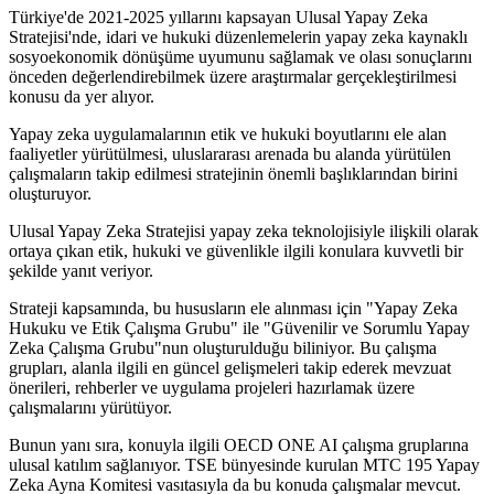
Türkiye'de 2021-2025 yıllarını kapsayan Ulusal Yapay Zeka
Stratejisi'nde, idari ve hukuki düzenlemelerin yapay zeka kaynaklı
sosyoekonomik dönüşüme uyumunu sağlamak ve olası sonuçlarını
önceden değerlendirebilmek üzere araştırmalar gerçekleştirilmesi
konusu da yer alıyor.
Yapay zeka uygulamalarının etik ve hukuki boyutlarını ele alan
faaliyetler yürütülmesi, uluslararası arenada bu alanda yürütülen
çalışmaların takip edilmesi stratejinin önemli başlıklarından birini
oluşturuyor.
Ulusal Yapay Zeka Stratejisi yapay zeka teknolojisiyle ilişkili olarak
ortaya çıkan etik, hukuki ve güvenlikle ilgili konulara kuvvetli bir
şekilde yanıt veriyor.
Strateji kapsamında, bu hususların ele alınması için "Yapay Zeka
Hukuku ve Etik Çalışma Grubu" ile "Güvenilir ve Sorumlu Yapay
Zeka Çalışma Grubu"nun oluşturulduğu biliniyor. Bu çalışma
grupları, alanla ilgili en güncel gelişmeleri takip ederek mevzuat
önerileri, rehberler ve uygulama projeleri hazırlamak üzere
çalışmalarını yürütüyor.
Bunun yanı sıra, konuyla ilgili OECD ONE AI çalışma gruplarına
ulusal katılım sağlanıyor. TSE bünyesinde kurulan MTC 195 Yapay
Zeka Ayna Komitesi vasıtasıyla da bu konuda çalışmalar mevcut.