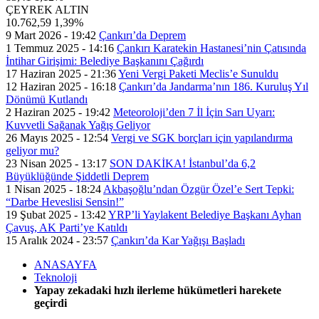
ÇEYREK ALTIN
10.762,59
1,39%
9 Mart 2026 - 19:42
Çankırı’da Deprem
1 Temmuz 2025 - 14:16
Çankırı Karatekin Hastanesi’nin Çatısında
İntihar Girişimi: Belediye Başkanını Çağırdı
17 Haziran 2025 - 21:36
Yeni Vergi Paketi Meclis’e Sunuldu
12 Haziran 2025 - 16:18
Çankırı’da Jandarma’nın 186. Kuruluş Yıl
Dönümü Kutlandı
2 Haziran 2025 - 19:42
Meteoroloji’den 7 İl İçin Sarı Uyarı:
Kuvvetli Sağanak Yağış Geliyor
26 Mayıs 2025 - 12:54
Vergi ve SGK borçları için yapılandırma
geliyor mu?
23 Nisan 2025 - 13:17
SON DAKİKA! İstanbul’da 6,2
Büyüklüğünde Şiddetli Deprem
1 Nisan 2025 - 18:24
Akbaşoğlu’ndan Özgür Özel’e Sert Tepki:
“Darbe Heveslisi Sensin!”
19 Şubat 2025 - 13:42
YRP’li Yaylakent Belediye Başkanı Ayhan
Çavuş, AK Parti’ye Katıldı
15 Aralık 2024 - 23:57
Çankırı’da Kar Yağışı Başladı
ANASAYFA
Teknoloji
Yapay zekadaki hızlı ilerleme hükümetleri harekete
geçirdi