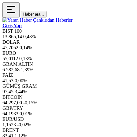
Haber ara...
Giriş Yap
BIST 100
13.865,14
0,48%
DOLAR
47,7052
0,14%
EURO
55,0112
0,13%
GRAM ALTIN
6.582,68
1,39%
FAİZ
41,53
0,00%
GÜMÜŞ GRAM
97,45
3,44%
BITCOIN
64.297,00
-0,15%
GBP/TRY
64,1933
0,01%
EUR/USD
1,1523
-0,02%
BRENT
83,41
1,12%