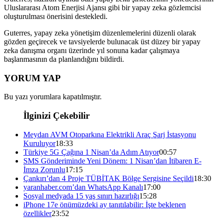
Uluslararası Atom Enerjisi Ajansı gibi bir yapay zeka gözlemcisi
oluşturulması önerisini destekledi.
Guterres, yapay zeka yönetişim düzenlemelerini düzenli olarak
gözden geçirecek ve tavsiyelerde bulunacak üst düzey bir yapay
zeka danışma organı üzerinde yıl sonuna kadar çalışmaya
başlanmasının da planlandığını bildirdi.
YORUM YAP
Bu yazı yorumlara kapatılmıştır.
İlginizi Çekebilir
Meydan AVM Otoparkına Elektrikli Araç Şarj İstasyonu
Kuruluyor
18:33
Türkiye 5G Çağına 1 Nisan’da Adım Atıyor
00:57
SMS Gönderiminde Yeni Dönem: 1 Nisan’dan İtibaren E-
İmza Zorunlu
17:15
Çankırı’dan 4 Proje TÜBİTAK Bölge Sergisine Seçildi
18:30
yaranhaber.com’dan WhatsApp Kanalı
17:00
Sosyal medyada 15 yaş sınırı hazırlığı
15:28
iPhone 17e önümüzdeki ay tanıtılabilir: İşte beklenen
özellikler
23:52