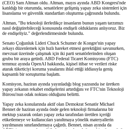
(CEO) Sam Altman oldu. Altman, mayıs ayında ABD Kongresi'nde
katıldığı bir oturumda, senatörlere gelişmiş yapay zeka sistemleri için
lisanslama ve güvenlik standartları oluşturma çağrısında bulundu.
Altman, "Bu teknoloji ilerledikçe insanların bunun yaşam tarzımızı
nasıl değiştirebileceği konusunda endişeli olduklarını anlıyoruz. Biz
de endişeliyiz." değerlendirmesinde bulundu.
Senato Çoğunluk Lideri Chuck Schumer de Kongre'nin yapay
zekayı düzenlemek için hızlı hareket etmesi gerektiğini savunurken,
mevzuat üzerinde çalışmak için iki parti senatörlerinden oluşan
grubu bir araya getirdi. ABD Federal Ticaret Komisyonu (FTC)
temmuz ayında OpenAI hakkında, kişisel itibar ve verileri riske
atarak tüketiciyi koruma yasalarını ihlal ettiği iddiasıyla geniş
kapsamlı bir soruşturma başlattı.
Komisyon, haziran ayında yayınladığı blog yazısında ise üretken
yapay zekanın rekabet endişelerini artırdığını ve FTC'nin Teknoloji
Bürosu'nun odak noktası olduğunu belirtti.
Yapay zeka konularında aktif olan Demokrat Senatör Michael
Bennet de haziran ayında önde gelen teknoloji firmalarına bir
mektup yazarak onları yapay zeka tarafından üretilen içeriği
etiketlemeye ve kullanıcıları yanıltmaya yönelik materyallerin
yayılmasını sınırlandırmaya çağırdı. Bennet, nisan ayında da