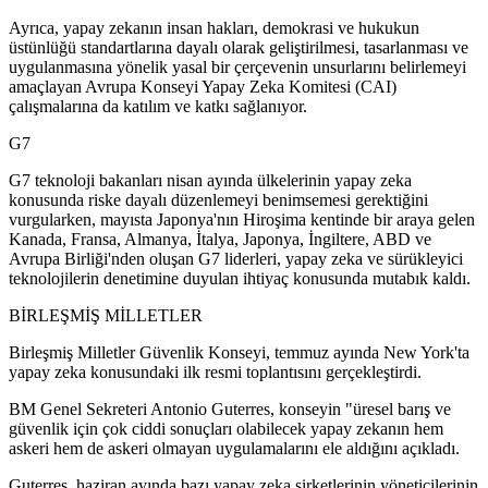
Ayrıca, yapay zekanın insan hakları, demokrasi ve hukukun
üstünlüğü standartlarına dayalı olarak geliştirilmesi, tasarlanması ve
uygulanmasına yönelik yasal bir çerçevenin unsurlarını belirlemeyi
amaçlayan Avrupa Konseyi Yapay Zeka Komitesi (CAI)
çalışmalarına da katılım ve katkı sağlanıyor.
G7
G7 teknoloji bakanları nisan ayında ülkelerinin yapay zeka
konusunda riske dayalı düzenlemeyi benimsemesi gerektiğini
vurgularken, mayısta Japonya'nın Hiroşima kentinde bir araya gelen
Kanada, Fransa, Almanya, İtalya, Japonya, İngiltere, ABD ve
Avrupa Birliği'nden oluşan G7 liderleri, yapay zeka ve sürükleyici
teknolojilerin denetimine duyulan ihtiyaç konusunda mutabık kaldı.
BİRLEŞMİŞ MİLLETLER
Birleşmiş Milletler Güvenlik Konseyi, temmuz ayında New York'ta
yapay zeka konusundaki ilk resmi toplantısını gerçekleştirdi.
BM Genel Sekreteri Antonio Guterres, konseyin "üresel barış ve
güvenlik için çok ciddi sonuçları olabilecek yapay zekanın hem
askeri hem de askeri olmayan uygulamalarını ele aldığını açıkladı.
Guterres, haziran ayında bazı yapay zeka şirketlerinin yöneticilerinin