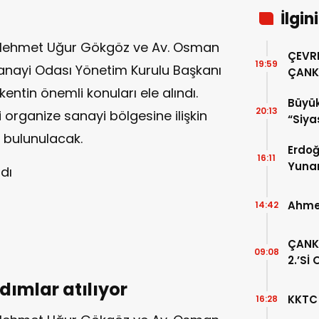
İlgin
eri Mehmet Uğur Gökgöz ve Av. Osman
ÇEVRE
19:59
anayi Odası Yönetim Kurulu Başkanı
ÇANK
kentin önemli konuları ele alındı.
Büyük
20:13
 organize sanayi bölgesine ilişkin
“Siya
Samim
e bulunulacak.
Erdoğ
16:11
Yuna
dı
Ahmet
14:42
ÇANKI
09:08
2.’Sİ
dımlar atılıyor
KKTC 
16:28