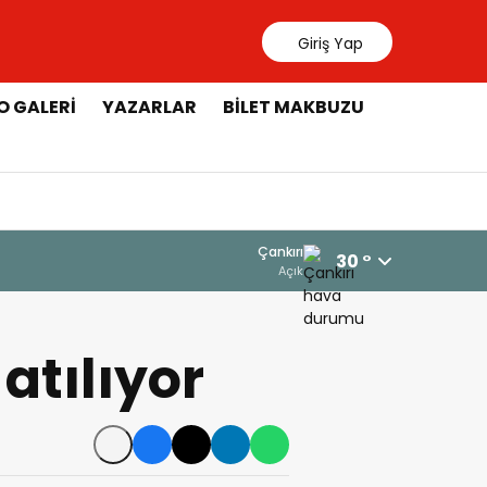
Giriş Yap
O GALERI
YAZARLAR
BILET MAKBUZU
Çankırı
30 °
Açık
atılıyor