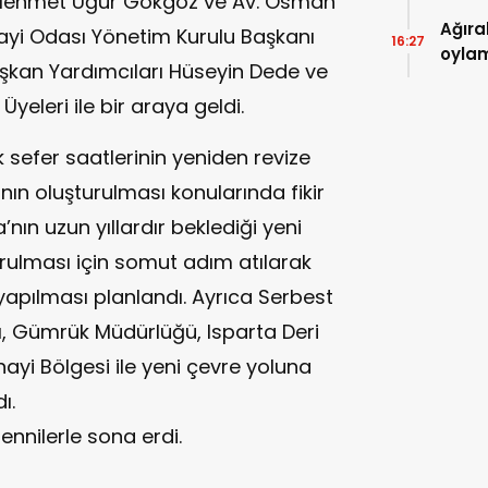
eri Mehmet Uğur Gökgöz ve Av. Osman
Ağıral
ayi Odası Yönetim Kurulu Başkanı
16:27
oylam
aşkan Yardımcıları Hüseyin Dede ve
Üyeleri ile bir araya geldi.
sefer saatlerinin yeniden revize
nın oluşturulması konularında fikir
’nın uzun yıllardır beklediği yeni
rulması için somut adım atılarak
yapılması planlandı. Ayrıca Serbest
sı, Gümrük Müdürlüğü, Isparta Deri
ayi Bölgesi ile yeni çevre yoluna
ı.
emennilerle sona erdi.