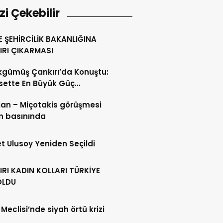
izi Çekebilir
 ŞEHİRCİLİK BAKANLIĞINA
IRI ÇIKARMASI
gümüş Çankırı’da Konuştu:
sette En Büyük Güç
iyettir
an – Miçotakis görüşmesi
n basınında
 Ulusoy Yeniden Seçildi
RI KADIN KOLLARI TÜRKİYE
 OLDU
Meclisi’nde siyah örtü krizi