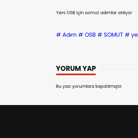
Yeni OSB için somut adımlar atılıyor
# Adım
# OSB
# SOMUT
# ye
YORUM YAP
Bu yazı yorumlara kapatılmıştır.