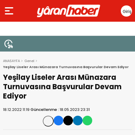
Giriş
Yap
ANASAYFA
Genel
Yeşilay Liseler Arası Münazara Turnuvasına Başvurular Devam Ediyor
Yeşilay Liseler Arası Münazara
Turnuvasına Başvurular Devam
Ediyor
18.12.2022 11:19
Güncellenme :
18.05.2023 23:31