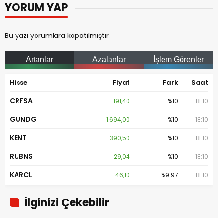
YORUM YAP
Bu yazı yorumlara kapatılmıştır.
Artanlar
Azalanlar
İşlem Görenler
Hisse
Fiyat
Fark
Saat
CRFSA
191,40
%10
18:10
GUNDG
1.694,00
%10
18:10
KENT
390,50
%10
18:10
RUBNS
29,04
%10
18:10
KARCL
46,10
%9.97
18:10
İlginizi Çekebilir