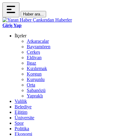
Haber ara...
Giriş Yap
İlçeler
Atkaracalar
Bayramören
Çerkeş
Eldivan
Ilgaz
Kızılırmak
Korgun
Kurşunlu
Orta
Şabanözü
Yapraklı
Valilik
Belediye
Eğitim
Üniversite
Spor
Politika
Ekonomi