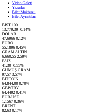
Video Galeri
Yazarlar
Bilet Makbuzu
Bilet Ayrıntıları
BIST 100
13.779,39
-0,14%
DOLAR
47,6966
0,12%
EURO
55,1896
0,45%
GRAM ALTIN
6.660,55
2,59%
FAİZ
41,30
-0,55%
GÜMÜŞ GRAM
97,57
3,57%
BITCOIN
64.844,00
0,70%
GBP/TRY
64,4492
0,41%
EUR/USD
1,1567
0,36%
BRENT
82,63
0,17%