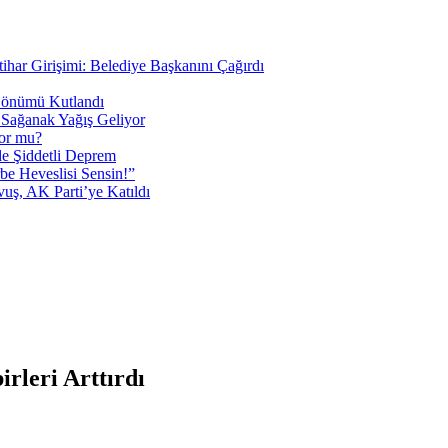
tihar Girişimi: Belediye Başkanını Çağırdı
 Dönümü Kutlandı
i Sağanak Yağış Geliyor
yor mu?
 Şiddetli Deprem
be Heveslisi Sensin!”
uş, AK Parti’ye Katıldı
rleri Arttırdı