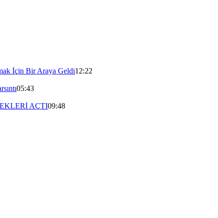
mak İçin Bir Araya Geldi
12:22
rsıntı
05:43
EKLERİ AÇTI
09:48