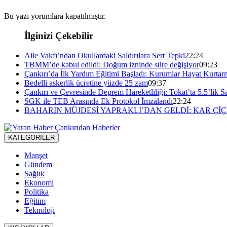
Bu yazı yorumlara kapatılmıştır.
İlginizi Çekebilir
Aile Vakfı’ndan Okullardaki Saldırılara Sert Tepki
22:24
TBMM’de kabul edildi: Doğum izninde süre değişiyor
09:23
Çankırı’da İlk Yardım Eğitimi Başladı: Kurumlar Hayat Kurtar
Bedelli askerlik ücretine yüzde 25 zam
09:37
Çankırı ve Çevresinde Deprem Hareketliliği: Tokat’ta 5.5’lik Sa
SGK ile TEB Arasında Ek Protokol İmzalandı
22:24
BAHARIN MÜJDESİ YAPRAKLI’DAN GELDİ: KAR ÇİÇ
KATEGORİLER
Manşet
Gündem
Sağlık
Ekonomi
Politika
Eğitim
Teknoloji