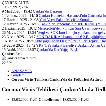
ÇEYREK ALTIN
10.889,99
2,59%
9 Mart 2026 - 19:42
Çankırı’da Deprem
1 Temmuz 2025 - 14:16
Çankırı Karatekin Hastanesi’nin Çatısında İn
17 Haziran 2025 - 21:36
Yeni Vergi Paketi Meclis’e Sunuldu
12 Haziran 2025 - 16:18
Çankırı’da Jandarma’nın 186. Kuruluş Yıl
2 Haziran 2025 - 19:42
Meteoroloji’den 7 İl İçin Sarı Uyarı: Kuvvetl
26 Mayıs 2025 - 12:54
Vergi ve SGK borçları için yapılandırma geli
23 Nisan 2025 - 13:17
SON DAKİKA! İstanbul’da 6,2 Büyüklüğünde
1 Nisan 2025 - 18:24
Akbaşoğlu’ndan Özgür Özel’e Sert Tepki: “Dar
19 Şubat 2025 - 13:42
YRP’li Yaylakent Belediye Başkanı Ayhan Çav
15 Aralık 2024 - 23:57
Çankırı’da Kar Yağışı Başladı
Çankırı
Açık
22 °
ANASAYFA
Gündem
Corona Virüs Tehlikesi Çankırı’da da Tedbirleri Arttırdı
Corona Virüs Tehlikesi Çankırı’da da Tedbi
13.03.2020 11:35
Güncellenme :
13.03.2020 11:42