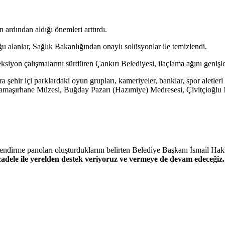
 ardından aldığı önemleri arttırdı.
alanlar, Sağlık Bakanlığından onaylı solüsyonlar ile temizlendi.
ksiyon çalışmalarını sürdüren Çankırı Belediyesi, ilaçlama ağını genişlet
a şehir içi parklardaki oyun grupları, kameriyeler, banklar, spor aletl
 Çamaşırhane Müzesi, Buğday Pazarı (Hazımiye) Medresesi, Çivitçioğlu 
lendirme panoları oluşturduklarını belirten Belediye Başkanı İsmail Hak
mücadele ile yerelden destek veriyoruz ve vermeye de devam edeceği