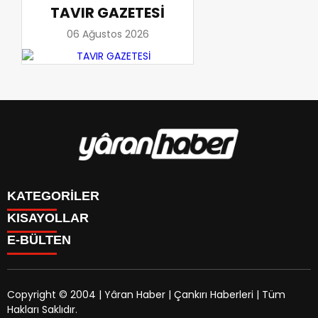
TAVIR GAZETESİ
06 Ağustos 2026
KATEGORİLER
KISAYOLLAR
Manşet
E-BÜLTEN
Gündem
CANLI BORSA
Sağlık
FİKSTÜR
Ekonomi
PUAN DURUMU
Politika
Copyright © 2004 | Yâran Haber | Çankırı Haberleri | Tüm
CANLI SONUÇLAR
Eğitim
Hakları Saklıdır.
FİRMA REHBERİ
yaranhaber.com
e-bültenine abone olarak, tarafınıza