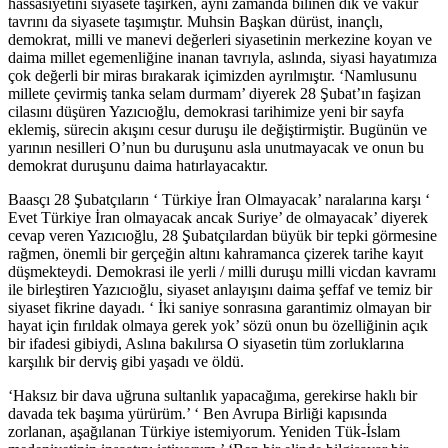
hassasiyetini siyasete taşırken, aynı zamanda bilinen dik ve vakur
tavrını da siyasete taşımıştır. Muhsin Başkan dürüst, inançlı,
demokrat, milli ve manevi değerleri siyasetinin merkezine koyan ve
daima millet egemenliğine inanan tavrıyla, aslında, siyasi hayatımıza
çok değerli bir miras bırakarak içimizden ayrılmıştır. ‘Namlusunu
millete çevirmiş tanka selam durmam’ diyerek 28 Şubat’ın faşizan
cilasını düşüren Yazıcıoğlu, demokrasi tarihimize yeni bir sayfa
eklemiş, sürecin akışını cesur duruşu ile değiştirmiştir. Bugünün ve
yarının nesilleri O’nun bu duruşunu asla unutmayacak ve onun bu
demokrat duruşunu daima hatırlayacaktır.
Baasçı 28 Şubatçıların ‘ Türkiye İran Olmayacak’ naralarına karşı ‘
Evet Türkiye İran olmayacak ancak Suriye’ de olmayacak’ diyerek
cevap veren Yazıcıoğlu, 28 Şubatçılardan büyük bir tepki görmesine
rağmen, önemli bir gerçeğin altını kahramanca çizerek tarihe kayıt
düşmekteydi. Demokrasi ile yerli / milli duruşu milli vicdan kavramı
ile birleştiren Yazıcıoğlu, siyaset anlayışını daima şeffaf ve temiz bir
siyaset fikrine dayadı. ‘ İki saniye sonrasına garantimiz olmayan bir
hayat için fırıldak olmaya gerek yok’ sözü onun bu özelliğinin açık
bir ifadesi gibiydi, Aslına bakılırsa O siyasetin tüm zorluklarına
karşılık bir derviş gibi yaşadı ve öldü.
‘Haksız bir dava uğruna sultanlık yapacağıma, gerekirse haklı bir
davada tek başıma yürürüm.’ ‘ Ben Avrupa Birliği kapısında
zorlanan, aşağılanan Türkiye istemiyorum. Yeniden Tük-İslam