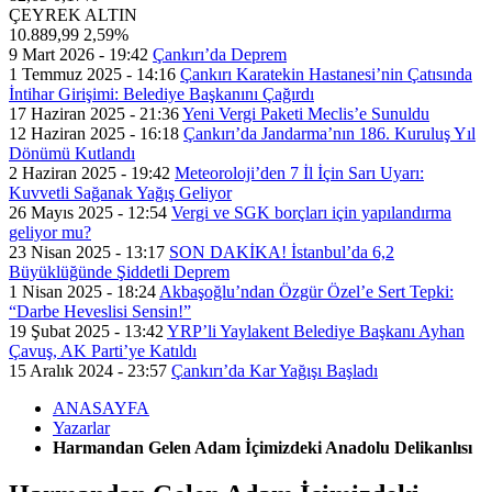
ÇEYREK ALTIN
10.889,99
2,59%
9 Mart 2026 - 19:42
Çankırı’da Deprem
1 Temmuz 2025 - 14:16
Çankırı Karatekin Hastanesi’nin Çatısında
İntihar Girişimi: Belediye Başkanını Çağırdı
17 Haziran 2025 - 21:36
Yeni Vergi Paketi Meclis’e Sunuldu
12 Haziran 2025 - 16:18
Çankırı’da Jandarma’nın 186. Kuruluş Yıl
Dönümü Kutlandı
2 Haziran 2025 - 19:42
Meteoroloji’den 7 İl İçin Sarı Uyarı:
Kuvvetli Sağanak Yağış Geliyor
26 Mayıs 2025 - 12:54
Vergi ve SGK borçları için yapılandırma
geliyor mu?
23 Nisan 2025 - 13:17
SON DAKİKA! İstanbul’da 6,2
Büyüklüğünde Şiddetli Deprem
1 Nisan 2025 - 18:24
Akbaşoğlu’ndan Özgür Özel’e Sert Tepki:
“Darbe Heveslisi Sensin!”
19 Şubat 2025 - 13:42
YRP’li Yaylakent Belediye Başkanı Ayhan
Çavuş, AK Parti’ye Katıldı
15 Aralık 2024 - 23:57
Çankırı’da Kar Yağışı Başladı
ANASAYFA
Yazarlar
Harmandan Gelen Adam İçimizdeki Anadolu Delikanlısı