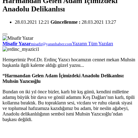
Harmandan Gelen Adam İçimizdeki
Anadolu Delikanlısı
28.03.2021 12:21
Güncellenme :
28.03.2021 13:27
Misafir Yazar
Yazarın Tüm Yazıları
misafir@yaranhaber.com
Hemşerimiz Prof.Dr. Erdinç Yazıcı hocamızın cennet mekan Muhsin
başkanla ilgili kaleme aldığı güzel yazısı...
“Harmandan Gelen Adam İçimizdeki Anadolu Delikanlısı:
Muhsin Yazıcıoğlu
Bundan on iki yıl önce bizler, karlı bir kış günü, kendini milletine
adamış büyük bir dava ve gönül adamını Keş Dağları’nın karlı, tipili
kollarına bıraktık. Bu toprakların sesi, vicdanı ve ruhu olarak siyasi
ve toplumsal hafızamıza kazıdığımız bu adam, bir neslin ağabeyi,
Anadolu delikanlılığının sembol ismi Muhsin Yazıcıoğlu’ndan
başkası değildi.