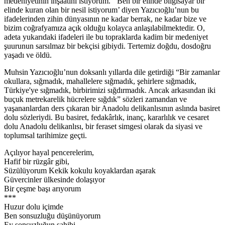
medeniyetinin inşaatını istiyorum.’ ‘Ben bir elinde bilgisayar bir
elinde kuran olan bir nesil istiyorum’ diyen Yazıcıoğlu’nun bu
ifadelerinden zihin dünyasının ne kadar berrak, ne kadar bize ve
bizim coğrafyamıza açık olduğu kolayca anlaşılabilmektedir. O,
adeta yukarıdaki ifadeleri ile bu topraklarda kadim bir medeniyet
şuurunun sarsılmaz bir bekçisi gibiydi. Tertemiz doğdu, dosdoğru
yaşadı ve öldü.
Muhsin Yazıcıoğlu’nun doksanlı yıllarda dile getirdiği “Bir zamanlar
okullara, sığmadık, mahallelere sığmadık, şehirlere sığmadık,
Türkiye'ye sığmadık, birbirimizi sığdırmadık. Ancak arkasından iki
buçuk metrekarelik hücrelere sığdık” sözleri zamandan ve
yaşananlardan ders çıkaran bir Anadolu delikanlısının aslında basiret
dolu sözleriydi. Bu basiret, fedakârlık, inanç, kararlılık ve cesaret
dolu Anadolu delikanlısı, bir feraset simgesi olarak da siyasi ve
toplumsal tarihimize geçti.
Açılıyor hayal pencerelerim,
Hafif bir rüzgâr gibi,
Süzülüyorum Kekik kokulu koyaklardan aşarak
Güvercinler ülkesinde dolaşıyor
Bir çeşme başı arıyorum
***
Huzur dolu içimde
Ben sonsuzluğu düşünüyorum
Ey sonsuzluğun sahibi,