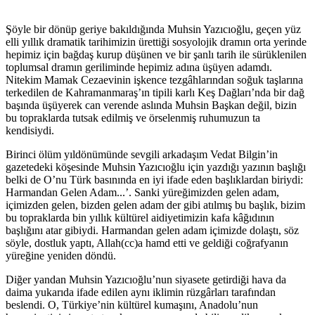
Şöyle bir dönüp geriye bakıldığında Muhsin Yazıcıoğlu, geçen yüz
elli yıllık dramatik tarihimizin ürettiği sosyolojik dramın orta yerinde
hepimiz için bağdaş kurup düşünen ve bir şanlı tarih ile sürüklenilen
toplumsal dramın geriliminde hepimiz adına üşüyen adamdı.
Nitekim Mamak Cezaevinin işkence tezgâhlarından soğuk taşlarına
terkedilen de Kahramanmaraş’ın tipili karlı Keş Dağları’nda bir dağ
başında üşüyerek can verende aslında Muhsin Başkan değil, bizin
bu topraklarda tutsak edilmiş ve örselenmiş ruhumuzun ta
kendisiydi.
Birinci ölüm yıldönümünde sevgili arkadaşım Vedat Bilgin’in
gazetedeki köşesinde Muhsin Yazıcıoğlu için yazdığı yazının başlığı
belki de O’nu Türk basınında en iyi ifade eden başlıklardan biriydi:
Harmandan Gelen Adam...’. Sanki yüreğimizden gelen adam,
içimizden gelen, bizden gelen adam der gibi atılmış bu başlık, bizim
bu topraklarda bin yıllık kültürel aidiyetimizin kafa kâğıdının
başlığını atar gibiydi. Harmandan gelen adam içimizde dolaştı, söz
söyle, dostluk yaptı, Allah(cc)a hamd etti ve geldiği coğrafyanın
yüreğine yeniden döndü.
Diğer yandan Muhsin Yazıcıoğlu’nun siyasete getirdiği hava da
daima yukarıda ifade edilen aynı iklimin rüzgârları tarafından
beslendi. O, Türkiye’nin kültürel kumaşını, Anadolu’nun