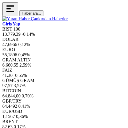
Haber ara...
Giriş Yap
BIST 100
13.779,39
-0,14%
DOLAR
47,6966
0,12%
EURO
55,1896
0,45%
GRAM ALTIN
6.660,55
2,59%
FAİZ
41,30
-0,55%
GÜMÜŞ GRAM
97,57
3,57%
BITCOIN
64.844,00
0,70%
GBP/TRY
64,4492
0,41%
EUR/USD
1,1567
0,36%
BRENT
82,63
0,17%