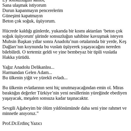
Sana ulaşmak istiyorum
Durun kapanmayın pencerelerim
Güneşimi kapatmayın
Beton çok soğuk, üşüyorum.
Hücrede kaldığı günlerde, yukarıda bir kısmı aktarılan ‘beton çok
soğuk üşüyorum' şiirinde sonsuzluğun sahibine kavuşmak isteyen
Muhsin Başkan yıllar sonra Anadolu’nun ortalarında bir yerde, Keş
Dağları’nın koynunda bu vuslatı üşüyerek yaşayacağını nereden
bilebilirdi. O tertemiz geldi ve yine bembeyaz bir tipili vuslatla
Hakka yürüdü.
Yağız Anadolu Delikanlısı...
Harmandan Gelen Adam...
Bu ülkenin yiğit ve yürekli evladı...
Bu ülkenin evlatlarının seni hiç unutmayacağından emin ol. Miras
bıraktığın değerler Türkiye’nin yeni nesillerinin yüreğinde ebediyen
yaşayacak, meşalen sonsuza kadar taşınacaktır.
Sevgili Ağabeyim bir ölüm yıldönümünde daha seni yine rahmet ve
minnetle anıyoruz.”
Prof.Dr.Erdinç Yazıcı