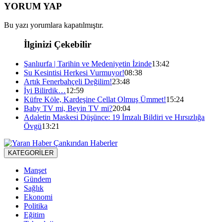
YORUM YAP
Bu yazı yorumlara kapatılmıştır.
İlginizi Çekebilir
Şanlıurfa | Tarihin ve Medeniyetin İzinde
13:42
Su Kesintisi Herkesi Vurmuyor!
08:38
Artık Fenerbahçeli Değilim!
23:48
İyi Bilirdik…
12:59
Küfre Köle, Kardeşine Cellat Olmuş Ümmet!
15:24
Baby TV mi, Beyin TV mi?
20:04
Adaletin Maskesi Düşünce: 19 İmzalı Bildiri ve Hırsızlığa
Övgü
13:21
KATEGORİLER
Manşet
Gündem
Sağlık
Ekonomi
Politika
Eğitim