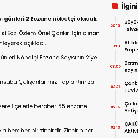
İlgin
 günleri 2 Eczane nöbetçi olacak
Büyük
20:13
“Siya
isi Ecz. Özlem Önel Çankırı için alınan
Samim
nleyerek açıkladı.
81 İl
18:10
Emper
ünleri Nöbetçi Eczane Sayısının 2’ye
Harek
Batm
03:00
sayısı
nsubu Çalışanlarımız Toplantımıza
Çankı
02:21
TL’yi
Çerke
ere ilçelerle beraber 55 eczane
02:15
Yetiş
ÇAKÜ 
02:13
a beraber bir zincirdir. Zincirin her
Aktiv