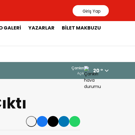
Giriş Yap
O GALERI
YAZARLAR
BILET MAKBUZU
Çankırı
20 °
Açık
ıktı