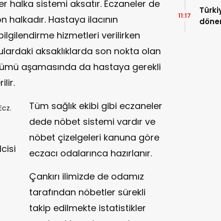
her halka sistemi aksatır. Eczaneler de
Türki
11:17
on halkadır. Hastaya ilacının
dönem
lgilendirme hizmetleri verilirken
nulardaki aksaklıklarda son nokta olan
özümü aşamasında da hastaya gerekli
lir.
Tüm sağlık ekibi gibi eczaneler
dede nöbet sistemi vardır ve
nöbet çizelgeleri kanuna göre
cisi
eczacı odalarınca hazırlanır.
Çankırı ilimizde de odamız
tarafından nöbetler sürekli
takip edilmekte istatistikler