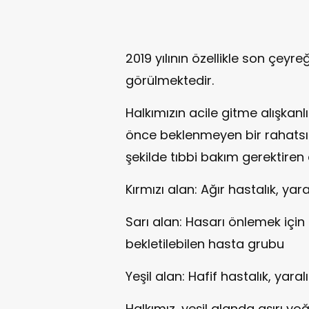
2019 yılının özellikle son çeyr
görülmektedir.
Halkımızın acile gitme alışkanl
önce beklenmeyen bir rahatsızl
şekilde tıbbi bakım gerektire
Kırmızı alan: Ağır hastalık, ya
Sarı alan: Hasarı önlemek için
bekletilebilen hasta grubu
Yeşil alan: Hafif hastalık, yaral
Halkımız, yeşil alanda aşırı y