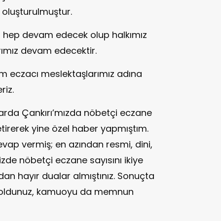
 oluşturulmuştur.
miz hep devam edecek olup halkımız
arımız devam edecektir.
tüm eczacı meslektaşlarımız adına
riz.
llarda Çankırı’mızda nöbetçi eczane
irerek yine özel haber yapmıştım.
vap vermiş; en azından resmi, dini,
mizde nöbetçi eczane sayısını ikiye
dan hayır dualar almıştınız. Sonuçta
n oldunuz, kamuoyu da memnun