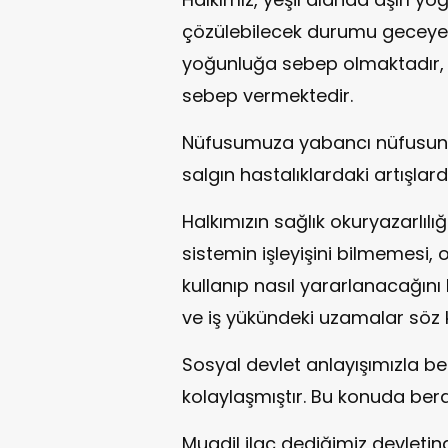
çözülebilecek durumu geceye t
yoğunluğa sebep olmaktadır,
sebep vermektedir.
Nüfusumuza yabancı nüfusund
salgın hastalıklardaki artışlar
Halkımızın sağlık okuryazarlılı
sistemin işleyişini bilmemesi
kullanıp nasıl yararlanacağı
ve iş yükündeki uzamalar söz
Sosyal devlet anlayışımızla b
kolaylaşmıştır. Bu konuda ber
Muadil ilaç dediğimiz devleti