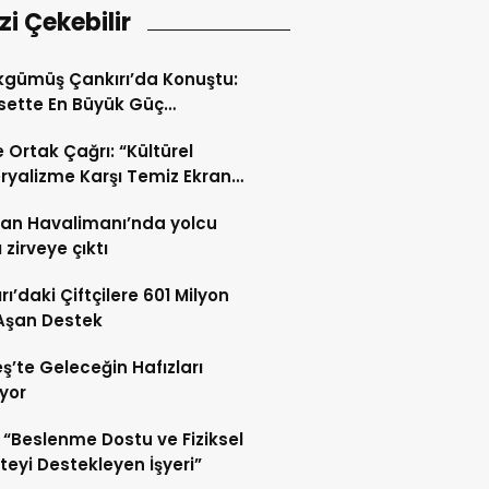
izi Çekebilir
gümüş Çankırı’da Konuştu:
sette En Büyük Güç
iyettir
de Ortak Çağrı: “Kültürel
yalizme Karşı Temiz Ekran
eti”
an Havalimanı’nda yolcu
 zirveye çıktı
rı’daki Çiftçilere 601 Milyon
 Aşan Destek
ş’te Geleceğin Hafızları
iyor
“Beslenme Dostu ve Fiziksel
iteyi Destekleyen İşyeri”