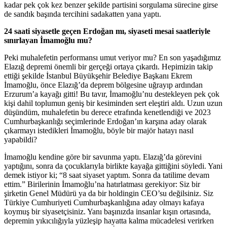
kadar pek çok kez benzer şekilde partisini sorgulama sürecine girse
de sandık başında tercihini sadakatten yana yaptı.
24 saati siyasetle geçen Erdoğan mı, siyaseti mesai saatleriyle
sınırlayan İmamoğlu mu?
Peki muhalefetin performansı umut veriyor mu? En son yaşadığımız
Elazığ depremi önemli bir gerçeği ortaya çıkardı. Hepimizin takip
ettiği şekilde İstanbul Büyükşehir Belediye Başkanı Ekrem
İmamoğlu, önce Elazığ’da deprem bölgesine uğrayıp ardından
Erzurum’a kayağı gitti! Bu tavır, İmamoğlu’nu destekleyen pek çok
kişi dahil toplumun geniş bir kesiminden sert eleştiri aldı. Uzun uzun
düşündüm, muhalefetin bu derece etrafında kenetlendiği ve 2023
Cumhurbaşkanlığı seçimlerinde Erdoğan’ın karşına aday olarak
çıkarmayı istedikleri İmamoğlu, böyle bir majör hatayı nasıl
yapabildi?
İmamoğlu kendine göre bir savunma yaptı. Elazığ’da görevini
yaptığını, sonra da çocuklarıyla birlikte kayağa gittiğini söyledi. Yani
demek istiyor ki; “8 saat siyaset yaptım. Sonra da tatilime devam
ettim.” Birilerinin İmamoğlu’na hatırlatması gerekiyor: Siz bir
şirketin Genel Müdürü ya da bir holdingin CEO’su değilsiniz. Siz
Türkiye Cumhuriyeti Cumhurbaşkanlığına aday olmayı kafaya
koymuş bir siyasetçisiniz. Yanı başınızda insanlar kışın ortasında,
depremin yıkıcılığıyla yüzleşip hayatta kalma mücadelesi verirken