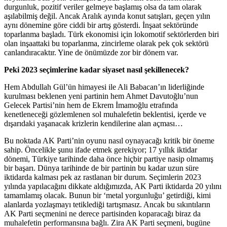
durgunluk, pozitif veriler gelmeye başlamış olsa da tam olarak
aşılabilmiş değil. Ancak Aralık ayında konut satışları, geçen yılın
aynı dönemine göre ciddi bir artış gösterdi. İnşaat sektöründe
toparlanma başladı. Türk ekonomisi için lokomotif sektörlerden biri
olan inşaattaki bu toparlanma, zincirleme olarak pek çok sektörü
canlandıracaktır. Yine de önümüzde zor bir dönem var.
Peki 2023 seçimlerine kadar siyaset nasıl şekillenecek?
Hem Abdullah Gül’ün himayesi ile Ali Babacan’ın liderliğinde
kurulması beklenen yeni partinin hem Ahmet Davutoğlu’nun
Gelecek Partisi’nin hem de Ekrem İmamoğlu etrafında
kenetleneceği gözlemlenen sol muhalefetin beklentisi, içerde ve
dışarıdaki yaşanacak krizlerin kendilerine alan açması…
Bu noktada AK Parti’nin oyunu nasıl oynayacağı kritik bir öneme
sahip. Öncelikle şunu ifade etmek gerekiyor; 17 yıllık iktidar
dönemi, Türkiye tarihinde daha önce hiçbir partiye nasip olmamış
bir başarı. Dünya tarihinde de bir partinin bu kadar uzun süre
iktidarda kalması pek az rastlanan bir durum. Seçimlerin 2023
yılında yapılacağını dikkate aldığımızda, AK Parti iktidarda 20 yılını
tamamlamış olacak. Bunun bir ‘metal yorgunluğu’ getirdiği, kimi
alanlarda yozlaşmayı tetiklediği tartışmasız. Ancak bu sıkıntıların
AK Parti seçmenini ne derece partisinden koparacağı biraz da
muhalefetin performansına bağlı. Zira AK Parti seçmeni, bugüne