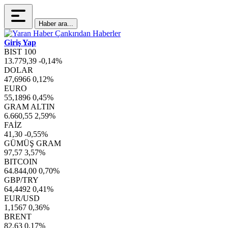
Haber ara...
Giriş Yap
BIST 100
13.779,39
-0,14%
DOLAR
47,6966
0,12%
EURO
55,1896
0,45%
GRAM ALTIN
6.660,55
2,59%
FAİZ
41,30
-0,55%
GÜMÜŞ GRAM
97,57
3,57%
BITCOIN
64.844,00
0,70%
GBP/TRY
64,4492
0,41%
EUR/USD
1,1567
0,36%
BRENT
82,63
0,17%