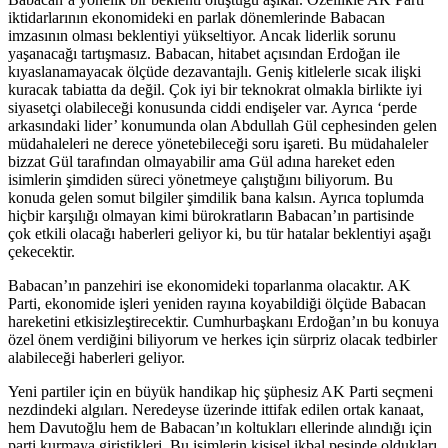
iktidarlarının ekonomideki en parlak dönemlerinde Babacan
imzasının olması beklentiyi yükseltiyor. Ancak liderlik sorunu
yaşanacağı tartışmasız. Babacan, hitabet açısından Erdoğan ile
kıyaslanamayacak ölçüde dezavantajlı. Geniş kitlelerle sıcak ilişki
kuracak tabiatta da değil. Çok iyi bir teknokrat olmakla birlikte iyi
siyasetçi olabileceği konusunda ciddi endişeler var. Ayrıca ‘perde
arkasındaki lider’ konumunda olan Abdullah Gül cephesinden gelen
müdahaleleri ne derece yönetebileceği soru işareti. Bu müdahaleler
bizzat Gül tarafından olmayabilir ama Gül adına hareket eden
isimlerin şimdiden süreci yönetmeye çalıştığını biliyorum. Bu
konuda gelen somut bilgiler şimdilik bana kalsın. Ayrıca toplumda
hiçbir karşılığı olmayan kimi bürokratların Babacan’ın partisinde
çok etkili olacağı haberleri geliyor ki, bu tür hatalar beklentiyi aşağı
çekecektir.
Babacan’ın panzehiri ise ekonomideki toparlanma olacaktır. AK
Parti, ekonomide işleri yeniden rayına koyabildiği ölçüde Babacan
hareketini etkisizleştirecektir. Cumhurbaşkanı Erdoğan’ın bu konuya
özel önem verdiğini biliyorum ve herkes için sürpriz olacak tedbirler
alabileceği haberleri geliyor.
Yeni partiler için en büyük handikap hiç şüphesiz AK Parti seçmeni
nezdindeki algıları. Neredeyse üzerinde ittifak edilen ortak kanaat,
hem Davutoğlu hem de Babacan’ın koltukları ellerinde alındığı için
parti kurmaya giriştikleri. Bu isimlerin kişisel ikbal peşinde oldukları