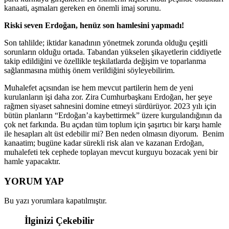
kanaati, aşmaları gereken en önemli imaj sorunu.
Riski seven Erdoğan, henüz son hamlesini yapmadı!
Son tahlilde; iktidar kanadının yönetmek zorunda olduğu çeşitli
sorunların olduğu ortada. Tabandan yükselen şikayetlerin ciddiyetle
takip edildiğini ve özellikle teşkilatlarda değişim ve toparlanma
sağlanmasına müthiş önem verildiğini söyleyebilirim.
Muhalefet açısından ise hem mevcut partilerin hem de yeni
kurulanların işi daha zor. Zira Cumhurbaşkanı Erdoğan, her şeye
rağmen siyaset sahnesini domine etmeyi sürdürüyor. 2023 yılı için
bütün planların “Erdoğan’a kaybettirmek” üzere kurgulandığının da
çok net farkında. Bu açıdan tüm toplum için şaşırtıcı bir karşı hamle
ile hesapları alt üst edebilir mi? Ben neden olmasın diyorum. Benim
kanaatim; bugüne kadar sürekli risk alan ve kazanan Erdoğan,
muhalefeti tek cephede toplayan mevcut kurguyu bozacak yeni bir
hamle yapacaktır.
YORUM YAP
Bu yazı yorumlara kapatılmıştır.
İlginizi Çekebilir