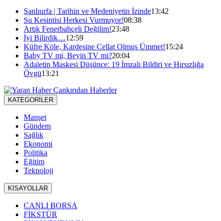
Şanlıurfa | Tarihin ve Medeniyetin İzinde
13:42
Su Kesintisi Herkesi Vurmuyor!
08:38
Artık Fenerbahçeli Değilim!
23:48
İyi Bilirdik…
12:59
Küfre Köle, Kardeşine Cellat Olmuş Ümmet!
15:24
Baby TV mi, Beyin TV mi?
20:04
Adaletin Maskesi Düşünce: 19 İmzalı Bildiri ve Hırsızlığa
Övgü
13:21
KATEGORİLER
Manşet
Gündem
Sağlık
Ekonomi
Politika
Eğitim
Teknoloji
KISAYOLLAR
CANLI BORSA
FİKSTÜR