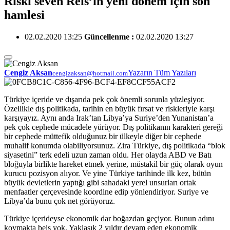
Riski seven Reis’in yeni dönem için son
hamlesi
02.02.2020 13:25
Güncellenme :
02.02.2020 13:27
Cengiz Aksan
Yazarın Tüm Yazıları
cengizaksan@hotmail.com
Türkiye içeride ve dışarıda pek çok önemli sorunla yüzleşiyor.
Özellikle dış politikada, tarihin en büyük fırsat ve riskleriyle karşı
karşıyayız. Aynı anda Irak’tan Libya’ya Suriye’den Yunanistan’a
pek çok cephede mücadele yürüyor. Dış politikanın karakteri gereği
bir cephede müttefik olduğunuz bir ülkeyle diğer bir cephede
muhalif konumda olabiliyorsunuz. Zira Türkiye, dış politikada “blok
siyasetini” terk edeli uzun zaman oldu. Her olayda ABD ve Batı
bloğuyla birlikte hareket etmek yerine, müstakil bir güç olarak oyun
kurucu pozisyon alıyor. Ve yine Türkiye tarihinde ilk kez, bütün
büyük devletlerin yaptığı gibi sahadaki yerel unsurları ortak
menfaatler çerçevesinde koordine edip yönlendiriyor. Suriye ve
Libya’da bunu çok net görüyoruz.
Türkiye içerideyse ekonomik dar boğazdan geçiyor. Bunun adını
koymakta beis yok. Yaklaşık 2 yıldır devam eden ekonomik