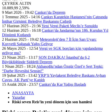
ÇEYREK ALTIN
10.889,99
2,59%
9 Mart 2026 - 19:42
Çankırı’da Deprem
1 Temmuz 2025 - 14:16
Çankırı Karatekin Hastanesi’nin Çatısında
İntihar Girişimi: Belediye Başkanını Çağırdı
17 Haziran 2025 - 21:36
Yeni Vergi Paketi Meclis’e Sunuldu
12 Haziran 2025 - 16:18
Çankırı’da Jandarma’nın 186. Kuruluş Yıl
Dönümü Kutlandı
2 Haziran 2025 - 19:42
Meteoroloji’den 7 İl İçin Sarı Uyarı:
Kuvvetli Sağanak Yağış Geliyor
26 Mayıs 2025 - 12:54
Vergi ve SGK borçları için yapılandırma
geliyor mu?
23 Nisan 2025 - 13:17
SON DAKİKA! İstanbul’da 6,2
Büyüklüğünde Şiddetli Deprem
1 Nisan 2025 - 18:24
Akbaşoğlu’ndan Özgür Özel’e Sert Tepki:
“Darbe Heveslisi Sensin!”
19 Şubat 2025 - 13:42
YRP’li Yaylakent Belediye Başkanı Ayhan
Çavuş, AK Parti’ye Katıldı
15 Aralık 2024 - 23:57
Çankırı’da Kar Yağışı Başladı
ANASAYFA
Yazarlar
Riski seven Reis’in yeni dönem için son hamlesi