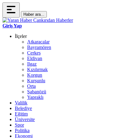
Haber ara...
Giriş Yap
İlçeler
Atkaracalar
Bayramören
Çerkeş
Eldivan
Ilgaz
Kızılırmak
Korgun
Kurşunlu
Orta
Şabanözü
Yapraklı
Valilik
Belediye
Eğitim
Üniversite
Spor
Politika
Ekonomi