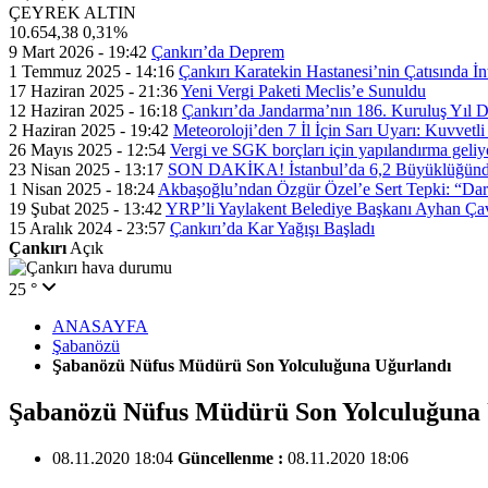
ÇEYREK ALTIN
10.654,38
0,31%
9 Mart 2026 - 19:42
Çankırı’da Deprem
1 Temmuz 2025 - 14:16
Çankırı Karatekin Hastanesi’nin Çatısında İn
17 Haziran 2025 - 21:36
Yeni Vergi Paketi Meclis’e Sunuldu
12 Haziran 2025 - 16:18
Çankırı’da Jandarma’nın 186. Kuruluş Yıl
2 Haziran 2025 - 19:42
Meteoroloji’den 7 İl İçin Sarı Uyarı: Kuvvetl
26 Mayıs 2025 - 12:54
Vergi ve SGK borçları için yapılandırma geli
23 Nisan 2025 - 13:17
SON DAKİKA! İstanbul’da 6,2 Büyüklüğünde
1 Nisan 2025 - 18:24
Akbaşoğlu’ndan Özgür Özel’e Sert Tepki: “Dar
19 Şubat 2025 - 13:42
YRP’li Yaylakent Belediye Başkanı Ayhan Çav
15 Aralık 2024 - 23:57
Çankırı’da Kar Yağışı Başladı
Çankırı
Açık
25 °
ANASAYFA
Şabanözü
Şabanözü Nüfus Müdürü Son Yolculuğuna Uğurlandı
Şabanözü Nüfus Müdürü Son Yolculuğuna 
08.11.2020 18:04
Güncellenme :
08.11.2020 18:06