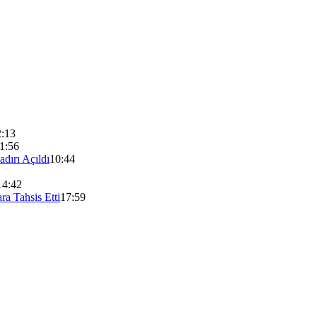
2:13
1:56
dırı Açıldı
10:44
14:42
a Tahsis Etti
17:59