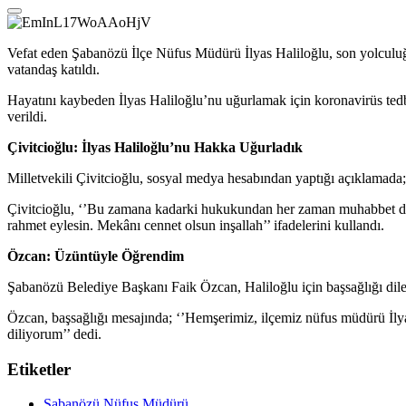
Vefat eden Şabanözü İlçe Nüfus Müdürü İlyas Haliloğlu, son yolculu
vatandaş katıldı.
Hayatını kaybeden İlyas Haliloğlu’nu uğurlamak için koronavirüs tedbi
verildi.
Çivitcioğlu:
İlyas Haliloğlu’nu Hakka Uğurladık
Milletvekili Çivitcioğlu, sosyal medya hesabından yaptığı açıklamad
Çivitcioğlu, ‘’Bu zamana kadarki hukukundan her zaman muhabbet d
rahmet eylesin. Mekânı cennet olsun inşallah’’ ifadelerini kullandı.
Özcan: Üzüntüyle Ö
ğ
rendim
Şabanözü Belediye Başkanı Faik Özcan, Haliloğlu için başsağlığı dile
Özcan, başsağlığı mesajında; ‘’Hemşerimiz, ilçemiz nüfus müdürü İlya
diliyorum’’ dedi.
Etiketler
Şabanözü Nüfus Müdürü