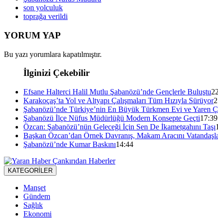
son yolculuk
toprağa verildi
YORUM YAP
Bu yazı yorumlara kapatılmıştır.
İlginizi Çekebilir
Efsane Halterci Halil Mutlu Şabanözü’nde Gençlerle Buluştu
2
Karakoçaş’ta Yol ve Altyapı Çalışmaları Tüm Hızıyla Sürüyor
2
Şabanözü’nde Türkiye’nin En Büyük Türkmen Evi ve Yaren Ça
Şabanözü İlçe Nüfus Müdürlüğü Modern Konsepte Geçti
17:39
Özcan: Şabanözü’nün Geleceği İçin Sen De İkametgahını Taşı
Başkan Özcan’dan Örnek Davranış, Makam Aracını Vatandaşlar
Şabanözü’nde Kumar Baskını
14:44
KATEGORİLER
Manşet
Gündem
Sağlık
Ekonomi