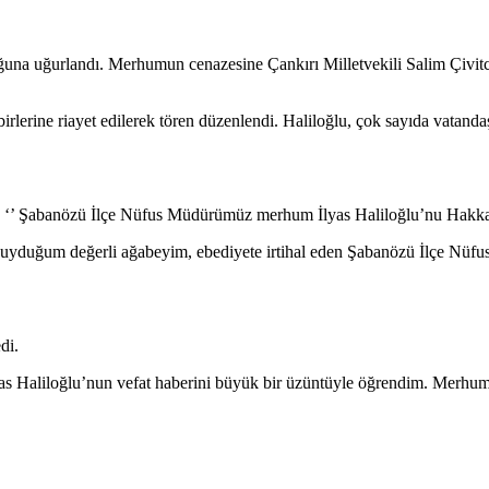
ğuna uğurlandı. Merhumun cenazesine Çankırı Milletvekili Salim Çivi
rlerine riayet edilerek tören düzenlendi. Haliloğlu, çok sayıda vatanda
a; ‘’ Şabanözü İlçe Nüfus Müdürümüz merhum İlyas Haliloğlu’nu Hakka 
uyduğum değerli ağabeyim, ebediyete irtihal eden Şabanözü İlçe Nüf
di.
s Haliloğlu’nun vefat haberini büyük bir üzüntüyle öğrendim. Merhuma A