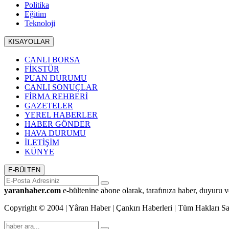
Politika
Eğitim
Teknoloji
KISAYOLLAR
CANLI BORSA
FİKSTÜR
PUAN DURUMU
CANLI SONUÇLAR
FİRMA REHBERİ
GAZETELER
YEREL HABERLER
HABER GÖNDER
HAVA DURUMU
İLETİŞİM
KÜNYE
E-BÜLTEN
yaranhaber.com
e-bültenine abone olarak, tarafınıza haber, duyuru v
Copyright © 2004 | Yâran Haber | Çankırı Haberleri | Tüm Hakları Sak