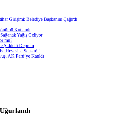
tihar Girişimi: Belediye Başkanını Çağırdı
 Dönümü Kutlandı
i Sağanak Yağış Geliyor
yor mu?
 Şiddetli Deprem
be Heveslisi Sensin!”
uş, AK Parti’ye Katıldı
Uğurlandı