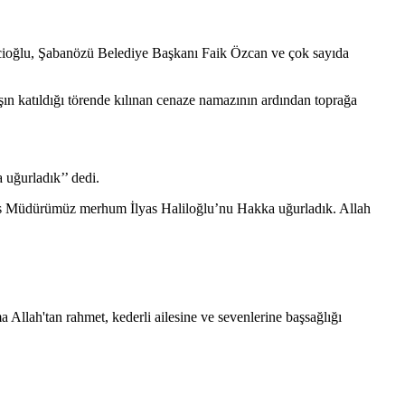
tcioğlu, Şabanözü Belediye Başkanı Faik Özcan ve çok sayıda
şın katıldığı törende kılınan cenaze namazının ardından toprağa
uğurladık’’ dedi.
us Müdürümüz merhum İlyas Haliloğlu’nu Hakka uğurladık. Allah
llah'tan rahmet, kederli ailesine ve sevenlerine başsağlığı