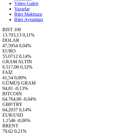
Video Galeri
Yazarlar
Bilet Makbuzu
Bilet Ayrıntıları
BIST 100
13.703,13
0,11%
DOLAR
47,5954
0,04%
EURO
55,0712
0,14%
GRAM ALTIN
6.517,00
0,32%
FAİZ
41,54
0,00%
GÜMÜŞ GRAM
94,81
-0,13%
BITCOIN
64.764,00
-0,04%
GBP/TRY
64,2037
0,14%
EUR/USD
1,1546
-0,06%
BRENT
79,62
0,21%