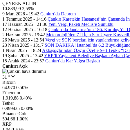
ÇEYREK ALTIN
10.889,99
2,59%
9 Mart 2026 - 19:42
Çankırı’da Deprem
1 Temmuz 2025 - 14:16
Çankırı Karatekin Hastanesi’nin Çatısında İn
17 Haziran 2025 - 21:36
Yeni Vergi Paketi Meclis’e Sunuldu
12 Haziran 2025 - 16:18
Çankırı’da Jandarma’nın 186. Kuruluş Yıl
2 Haziran 2025 - 19:42
Meteoroloji’den 7 İl İçin Sarı Uyarı: Kuvvetl
26 Mayıs 2025 - 12:54
Vergi ve SGK borçları için yapılandırma geli
23 Nisan 2025 - 13:17
SON DAKİKA! İstanbul’da 6,2 Büyüklüğünde
1 Nisan 2025 - 18:24
Akbaşoğlu’ndan Özgür Özel’e Sert Tepki: “Dar
19 Şubat 2025 - 13:42
YRP’li Yaylakent Belediye Başkanı Ayhan Çav
15 Aralık 2024 - 23:57
Çankırı’da Kar Yağışı Başladı
Çankırı
Açık
31 °
Bitcoin
64.970
0.50%
Ethereum
1.919,88
0.40%
Tether
0,999435
0.00%
Binance Coin
594,66
1.00%
XRP
1,04
0.30%