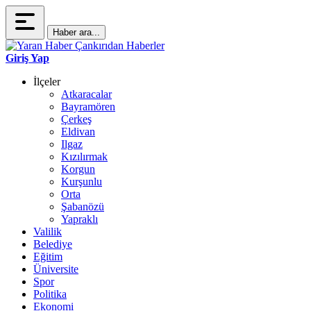
Haber ara...
Giriş Yap
İlçeler
Atkaracalar
Bayramören
Çerkeş
Eldivan
Ilgaz
Kızılırmak
Korgun
Kurşunlu
Orta
Şabanözü
Yapraklı
Valilik
Belediye
Eğitim
Üniversite
Spor
Politika
Ekonomi