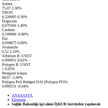
Solana
75,07
2.30%
TRON
0,328905
0.30%
Dogecoin
0,070366
1.40%
Cardano
0,199966
-0.80%
Dai
0,999875
0.00%
Avalanche
6,52
2.10%
Arbitrum B. USDT
0,999951
0.02%
Polygon B. USDT
1
0.05%
Wrapped Solana
98,97
-5.00%
Polygon PoS Bridged DAI (Polygon POS)
0,999531
-0.04%
ANASAYFA
Ekonomi
Sağlık Bakanlığı işçi alımı İŞKUR üzerinden yapılacak