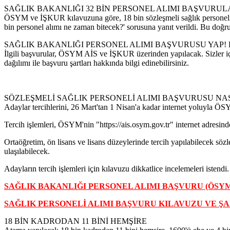
SAĞLIK BAKANLIĞI 32 BİN PERSONEL ALIMI BAŞVURU
ÖSYM ve İŞKUR kılavuzuna göre, 18 bin sözleşmeli sağlık personeli ve
bin personel alımı ne zaman bitecek?' sorusuna yanıt verildi. Bu doğrul
SAĞLIK BAKANLIĞI PERSONEL ALIMI BAŞVURUSU YAP!
İlgili başvurular, ÖSYM AİS ve İŞKUR üzerinden yapılacak. Sizler için
dağılımı ile başvuru şartları hakkında bilgi edinebilirsiniz.
SÖZLEŞMELİ SAĞLIK PERSONELİ ALIMI BAŞVURUSU NASI
Adaylar tercihlerini, 26 Mart'tan 1 Nisan'a kadar internet yoluyla ÖS
Tercih işlemleri, ÖSYM'nin "https://ais.osym.gov.tr" internet adresinde
Ortaöğretim, ön lisans ve lisans düzeylerinde tercih yapılabilecek s
ulaşılabilecek.
Adayların tercih işlemleri için kılavuzu dikkatlice incelemeleri istendi.
SAĞLIK BAKANLIĞI PERSONEL ALIMI BAŞVURU (ÖSY
SAĞLIK PERSONELİ ALIMI BAŞVURU KILAVUZU VE Ş
18 BİN KADRODAN 11 BİNİ HEMŞİRE