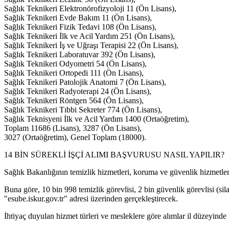
Sağlık Teknikeri Elektronörofizyoloji 11 (Ön Lisans),
Sağlık Teknikeri Evde Bakım 11 (Ön Lisans),
Sağlık Teknikeri Fizik Tedavi 108 (Ön Lisans),
Sağlık Teknikeri İlk ve Acil Yardım 251 (Ön Lisans),
Sağlık Teknikeri İş ve Uğraşı Terapisi 22 (Ön Lisans),
Sağlık Teknikeri Laboratuvar 392 (Ön Lisans),
Sağlık Teknikeri Odyometri 54 (Ön Lisans),
Sağlık Teknikeri Ortopedi 111 (Ön Lisans),
Sağlık Teknikeri Patolojik Anatomi 7 (Ön Lisans),
Sağlık Teknikeri Radyoterapi 24 (Ön Lisans),
Sağlık Teknikeri Röntgen 564 (Ön Lisans),
Sağlık Teknikeri Tıbbi Sekreter 774 (Ön Lisans),
Sağlık Teknisyeni İlk ve Acil Yardım 1400 (Ortaöğretim),
Toplam 11686 (Lisans), 3287 (Ön Lisans),
3027 (Ortaöğretim), Genel Toplam (18000).
14 BİN SÜREKLİ İŞÇİ ALIMI BAŞVURUSU NASIL YAPILIR?
Sağlık Bakanlığının temizlik hizmetleri, koruma ve güvenlik hizmetleri 
Buna göre, 10 bin 998 temizlik görevlisi, 2 bin güvenlik görevlisi (si
"esube.iskur.gov.tr" adresi üzerinden gerçekleştirecek.
İhtiyaç duyulan hizmet türleri ve mesleklere göre alımlar il düzeyinde