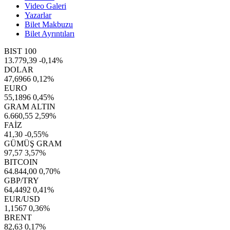
Video Galeri
Yazarlar
Bilet Makbuzu
Bilet Ayrıntıları
BIST 100
13.779,39
-0,14%
DOLAR
47,6966
0,12%
EURO
55,1896
0,45%
GRAM ALTIN
6.660,55
2,59%
FAİZ
41,30
-0,55%
GÜMÜŞ GRAM
97,57
3,57%
BITCOIN
64.844,00
0,70%
GBP/TRY
64,4492
0,41%
EUR/USD
1,1567
0,36%
BRENT
82,63
0,17%