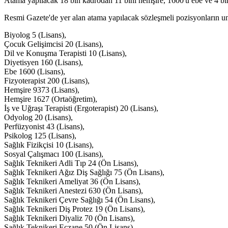
Atama yapılacak 18 bin kadrodan 11 bini hemşire, 1600'ü ebe ve 4 bin 
Resmi Gazete'de yer alan atama yapılacak sözleşmeli pozisyonların un
Biyolog 5 (Lisans),
Çocuk Gelişimcisi 20 (Lisans),
Dil ve Konuşma Terapisti 10 (Lisans),
Diyetisyen 160 (Lisans),
Ebe 1600 (Lisans),
Fizyoterapist 200 (Lisans),
Hemşire 9373 (Lisans),
Hemşire 1627 (Ortaöğretim),
İş ve Uğraşı Terapisti (Ergoterapist) 20 (Lisans),
Odyolog 20 (Lisans),
Perfüzyonist 43 (Lisans),
Psikolog 125 (Lisans),
Sağlık Fizikçisi 10 (Lisans),
Sosyal Çalışmacı 100 (Lisans),
Sağlık Teknikeri Adli Tıp 24 (Ön Lisans),
Sağlık Teknikeri Ağız Diş Sağlığı 75 (Ön Lisans),
Sağlık Teknikeri Ameliyat 36 (Ön Lisans),
Sağlık Teknikeri Anestezi 630 (Ön Lisans),
Sağlık Teknikeri Çevre Sağlığı 54 (Ön Lisans),
Sağlık Teknikeri Diş Protez 19 (Ön Lisans),
Sağlık Teknikeri Diyaliz 70 (Ön Lisans),
Sağlık Teknikeri Eczane 50 (Ön Lisans),