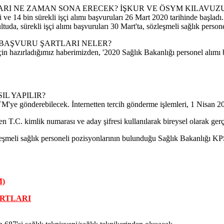
LARI NE ZAMAN SONA ERECEK? İŞKUR VE ÖSYM KILAVUZ
 14 bin sürekli işçi alımı başvuruları 26 Mart 2020 tarihinde başladı.
tuda, sürekli işçi alımı başvuruları 30 Mart'ta, sözleşmeli sağlık person
 BAŞVURU ŞARTLARI NELER?
 hazırladığımız haberimizden, '2020 Sağlık Bakanlığı personel alımı ba
L YAPILIR?
YM'ye gönderebilecek. İnternetten tercih gönderme işlemleri, 1 Nisan 2
n T.C. kimlik numarası ve aday şifresi kullanılarak bireysel olarak gerç
özleşmeli sağlık personeli pozisyonlarının bulunduğu Sağlık Bakanlığı 
M)
ARTLARI