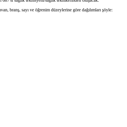
687'si sağlık teknisyeni/sağlık teknikerinden oluşacak.
van, branş, sayı ve öğrenim düzeylerine göre dağılımları şöyle: