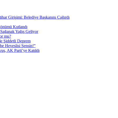
tihar Girişimi: Belediye Başkanını Çağırdı
 Dönümü Kutlandı
i Sağanak Yağış Geliyor
yor mu?
 Şiddetli Deprem
be Heveslisi Sensin!”
uş, AK Parti’ye Katıldı