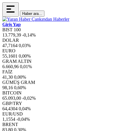
Haber ara...
Giriş Yap
BIST 100
13.779,39
-0,14%
DOLAR
47,7164
0,03%
EURO
55,1601
0,00%
GRAM ALTIN
6.660,96
0,01%
FAİZ
41,30
0,00%
GÜMÜŞ GRAM
98,16
0,60%
BITCOIN
65.093,00
-0,02%
GBP/TRY
64,4304
0,04%
EUR/USD
1,1554
-0,04%
BRENT
83,80
0,30%