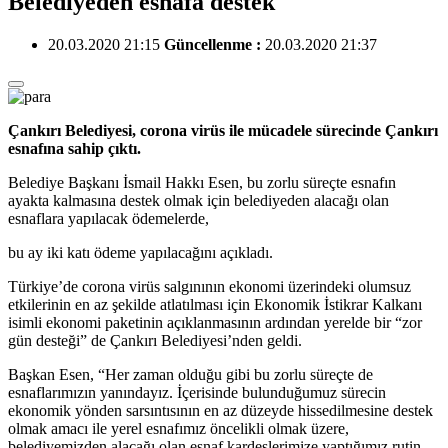
Belediyeden esnafa destek
20.03.2020 21:15
Güncellenme :
20.03.2020 21:37
Çankırı Belediyesi, corona virüs ile mücadele sürecinde Çankırı
esnafına sahip çıktı.
Belediye Başkanı İsmail Hakkı Esen, bu zorlu süreçte esnafın
ayakta kalmasına destek olmak için belediyeden alacağı olan
esnaflara yapılacak ödemelerde,
bu ay iki katı ödeme yapılacağını açıkladı.
Türkiye’de corona virüs salgınının ekonomi üzerindeki olumsuz
etkilerinin en az şekilde atlatılması için Ekonomik İstikrar Kalkanı
isimli ekonomi paketinin açıklanmasının ardından yerelde bir “zor
gün desteği” de Çankırı Belediyesi’nden geldi.
Başkan Esen, “Her zaman olduğu gibi bu zorlu süreçte de
esnaflarımızın yanındayız. İçerisinde bulunduğumuz sürecin
ekonomik yönden sarsıntısının en az düzeyde hissedilmesine destek
olmak amacı ile yerel esnafımız öncelikli olmak üzere,
belediyemizden alacağı olan esnaf kardeşlerimize yaptığımız rutin