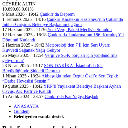
ÇEYREK ALTIN
10.890,68
0,01%
9 Mart 2026 - 19:42
Çankırı’da Deprem
1 Temmuz 2025 - 14:16
Çankırı Karatekin Hastanesi’nin Çatısında
İntihar Girişimi: Belediye Başkanını Çağırdı
17 Haziran 2025 - 21:36
Yeni Vergi Paketi Meclis’e Sunuldu
12 Haziran 2025 - 16:18
Çankırı’da Jandarma’nın 186. Kuruluş Yıl
Dönümü Kutlandı
2 Haziran 2025 - 19:42
Meteoroloji’den 7 İl İçin Sarı Uyarı:
Kuvvetli Sağanak Yağış Geliyor
26 Mayıs 2025 - 12:54
Vergi ve SGK borçları için yapılandırma
geliyor mu?
23 Nisan 2025 - 13:17
SON DAKİKA! İstanbul’da 6,2
Büyüklüğünde Şiddetli Deprem
1 Nisan 2025 - 18:24
Akbaşoğlu’ndan Özgür Özel’e Sert Tepki:
“Darbe Heveslisi Sensin!”
19 Şubat 2025 - 13:42
YRP’li Yaylakent Belediye Başkanı Ayhan
Çavuş, AK Parti’ye Katıldı
15 Aralık 2024 - 23:57
Çankırı’da Kar Yağışı Başladı
ANASAYFA
Gündem
Belediyeden esnafa destek