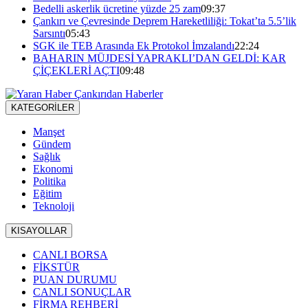
Bedelli askerlik ücretine yüzde 25 zam
09:37
Çankırı ve Çevresinde Deprem Hareketliliği: Tokat’ta 5.5’lik
Sarsıntı
05:43
SGK ile TEB Arasında Ek Protokol İmzalandı
22:24
BAHARIN MÜJDESİ YAPRAKLI’DAN GELDİ: KAR
ÇİÇEKLERİ AÇTI
09:48
KATEGORİLER
Manşet
Gündem
Sağlık
Ekonomi
Politika
Eğitim
Teknoloji
KISAYOLLAR
CANLI BORSA
FİKSTÜR
PUAN DURUMU
CANLI SONUÇLAR
FİRMA REHBERİ