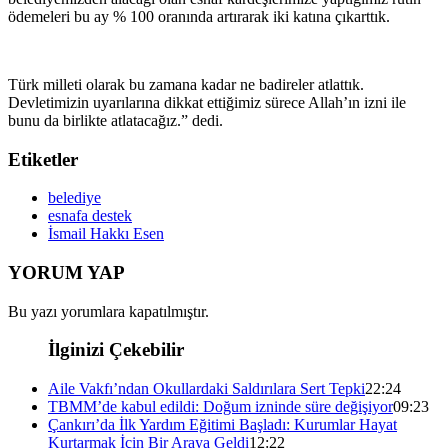
ödemeleri bu ay % 100 oranında artırarak iki katına çıkarttık.
Türk milleti olarak bu zamana kadar ne badireler atlattık.
Devletimizin uyarılarına dikkat ettiğimiz sürece Allah’ın izni ile
bunu da birlikte atlatacağız.” dedi.
Etiketler
belediye
esnafa destek
İsmail Hakkı Esen
YORUM YAP
Bu yazı yorumlara kapatılmıştır.
İlginizi Çekebilir
Aile Vakfı’ndan Okullardaki Saldırılara Sert Tepki
22:24
TBMM’de kabul edildi: Doğum izninde süre değişiyor
09:23
Çankırı’da İlk Yardım Eğitimi Başladı: Kurumlar Hayat
Kurtarmak İçin Bir Araya Geldi
12:22