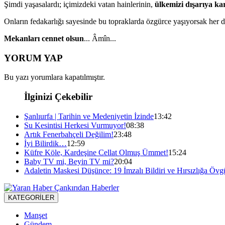
Şimdi yaşasalardı; içimizdeki vatan hainlerinin,
ülkemizi dışarıya kar
Onların fedakarlığı sayesinde bu topraklarda özgürce yaşıyorsak her d
Mekanları cennet olsun
... Âmîn...
YORUM YAP
Bu yazı yorumlara kapatılmıştır.
İlginizi Çekebilir
Şanlıurfa | Tarihin ve Medeniyetin İzinde
13:42
Su Kesintisi Herkesi Vurmuyor!
08:38
Artık Fenerbahçeli Değilim!
23:48
İyi Bilirdik…
12:59
Küfre Köle, Kardeşine Cellat Olmuş Ümmet!
15:24
Baby TV mi, Beyin TV mi?
20:04
Adaletin Maskesi Düşünce: 19 İmzalı Bildiri ve Hırsızlığa Övg
KATEGORİLER
Manşet
Gündem