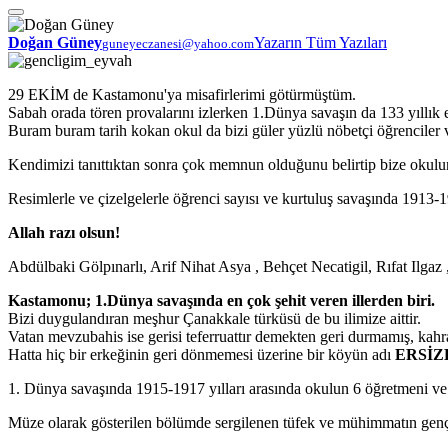
Doğan Güney
Yazarın Tüm Yazıları
guneyeczanesi@yahoo.com
29 EKİM de Kastamonu'ya misafirlerimi götürmüştüm.
Sabah orada tören provalarını izlerken 1.Dünya savaşın da 133 yıllık 
Buram buram tarih kokan okul da bizi güler yüzlü nöbetçi öğrenciler 
Kendimizi tanıttıktan sonra çok memnun olduğunu belirtip bize okulun t
Resimlerle ve çizelgelerle öğrenci sayısı ve kurtuluş savaşında 1913-191
Allah razı olsun!
Abdülbaki Gölpınarlı, Arif Nihat Asya , Behçet Necatigil, Rıfat Ilga
Kastamonu; 1.Dünya savaşında en çok şehit veren illerden biri.
Bizi duygulandıran meşhur Çanakkale türküsü de bu ilimize aittir.
Vatan mevzubahis ise gerisi teferruattır demekten geri durmamış, ka
Hatta hiç bir erkeğinin geri dönmemesi üzerine bir köyün adı
ERSİ
1. Dünya savaşında 1915-1917 yılları arasında okulun 6 öğretmeni ve 
Müze olarak gösterilen bölümde sergilenen tüfek ve mühimmatın gençle