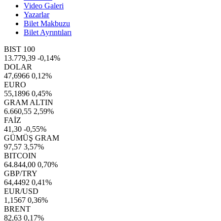
Video Galeri
Yazarlar
Bilet Makbuzu
Bilet Ayrıntıları
BIST 100
13.779,39
-0,14%
DOLAR
47,6966
0,12%
EURO
55,1896
0,45%
GRAM ALTIN
6.660,55
2,59%
FAİZ
41,30
-0,55%
GÜMÜŞ GRAM
97,57
3,57%
BITCOIN
64.844,00
0,70%
GBP/TRY
64,4492
0,41%
EUR/USD
1,1567
0,36%
BRENT
82,63
0,17%