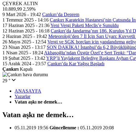
ÇEYREK ALTIN
10.889,99
2,59%
9 Mart 2026 - 19:42
Çankırı’da Deprem
1 Temmuz 2025 - 14:16
Çankırı Karatekin Hastanesi’nin Çatısında İn
17 Haziran 2025 - 21:36
Yeni Vergi Paketi Meclis’e Sunuldu
12 Haziran 2025 - 16:18
Çankırı’da Jandarma’nın 186. Kuruluş Yıl
2 Haziran 2025 - 19:42
Meteoroloji’den 7 İl İçin Sarı Uyarı: Kuvvetl
26 Mayıs 2025 - 12:54
Vergi ve SGK borçları için yapılandırma geli
23 Nisan 2025 - 13:17
SON DAKİKA! İstanbul’da 6,2 Büyüklüğünde
1 Nisan 2025 - 18:24
Akbaşoğlu’ndan Özgür Özel’e Sert Tepki: “Dar
19 Şubat 2025 - 13:42
YRP’li Yaylakent Belediye Başkanı Ayhan Çav
15 Aralık 2024 - 23:57
Çankırı’da Kar Yağışı Başladı
Çankırı
Kapalı
29 °
ANASAYFA
Yazarlar
Vatan aşkı ne demek…
Vatan aşkı ne demek…
05.11.2019 19:56
Güncellenme :
05.11.2019 20:08