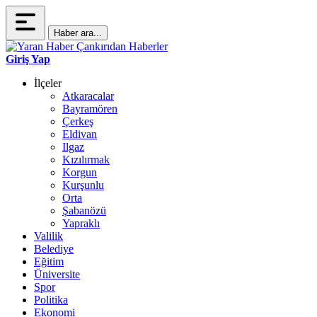
Haber ara...
Giriş Yap
İlçeler
Atkaracalar
Bayramören
Çerkeş
Eldivan
Ilgaz
Kızılırmak
Korgun
Kurşunlu
Orta
Şabanözü
Yapraklı
Valilik
Belediye
Eğitim
Üniversite
Spor
Politika
Ekonomi