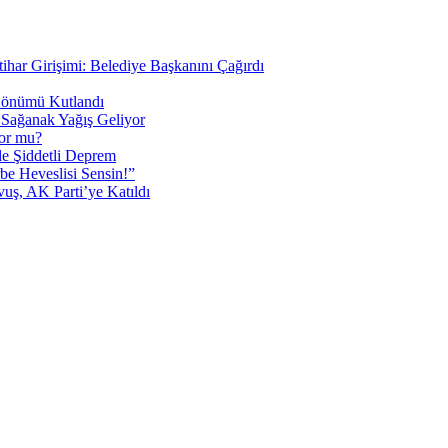
tihar Girişimi: Belediye Başkanını Çağırdı
 Dönümü Kutlandı
i Sağanak Yağış Geliyor
yor mu?
 Şiddetli Deprem
be Heveslisi Sensin!”
uş, AK Parti’ye Katıldı