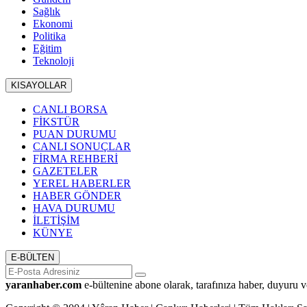
Sağlık
Ekonomi
Politika
Eğitim
Teknoloji
KISAYOLLAR
CANLI BORSA
FİKSTÜR
PUAN DURUMU
CANLI SONUÇLAR
FİRMA REHBERİ
GAZETELER
YEREL HABERLER
HABER GÖNDER
HAVA DURUMU
İLETİŞİM
KÜNYE
E-BÜLTEN
yaranhaber.com
e-bültenine abone olarak, tarafınıza haber, duyuru v