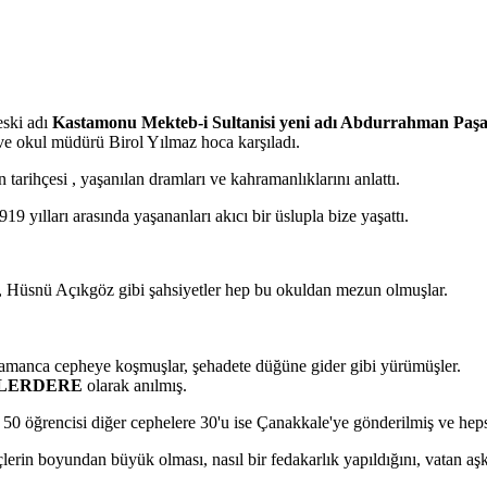
eski adı
Kastamonu Mekteb-i Sultanisi yeni adı Abdurrahman Paşa 
ve okul müdürü Birol Yılmaz hoca karşıladı.
arihçesi , yaşanılan dramları ve kahramanlıklarını anlattı.
9 yılları arasında yaşananları akıcı bir üslupla bize yaşattı.
z , Hüsnü Açıkgöz gibi şahsiyetler hep bu okuldan mezun olmuşlar.
hramanca cepheye koşmuşlar, şehadete düğüne gider gibi yürümüşler.
ZLERDERE
olarak anılmış.
50 öğrencisi diğer cephelere 30'u ise Çanakkale'ye gönderilmiş ve heps
rin boyundan büyük olması, nasıl bir fedakarlık yapıldığını, vatan aş